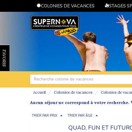
COLONIES DE VACANCES
STAGES S
FAVORIS
Accueil
Colonies de vacances
Colonies de vaca
Aucun séjour ne correspond à votre recherche. V
TRIER PAR PRIX
TRIER PAR ÂGE
QUAD, FUN ET FUTUR