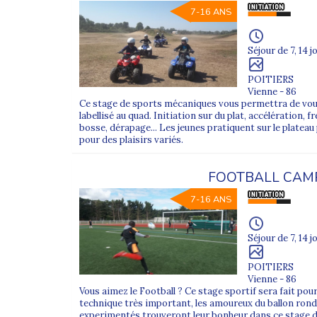
7-16 ANS
Séjour de 7, 14 j
POITIERS
Vienne - 86
Ce stage de sports mécaniques vous permettra de vous 
labellisé au quad. Initiation sur du plat, accélération,
bosse, dérapage... Les jeunes pratiquent sur le platea
pour des plaisirs variés.
FOOTBALL CAM
7-16 ANS
Séjour de 7, 14 j
POITIERS
Vienne - 86
Vous aimez le Football ? Ce stage sportif sera fait po
technique très important, les amoureux du ballon rond
experimentés trouveront leur bonheur dans ce stage de