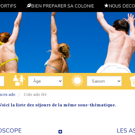
PORTIFS
BIEN PREPARER SA COLONIE
NOUS DECO
nces ado
Colo ado été
oici la liste des séjours de la même sous-thématique.
OSCOPE
LES A