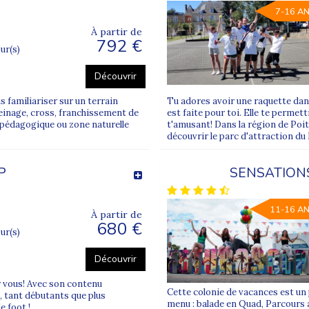
7-16 A
À partir de
792 €
our(s)
Découvrir
familiariser sur un terrain
Tu adores avoir une raquette dan
 freinage, cross, franchissement de
est faite pour toi. Elle te permet
u pédagogique ou zone naturelle
t'amusant! Dans la région de Poiti
découvrir le parc d'attraction d
P
SENSATIONS
11-16 A
À partir de
680 €
our(s)
Découvrir
ur vous! Avec son contenu
Cette colonie de vacances est un 
, tant débutants que plus
menu : balade en Quad, Parcours a
 foot !