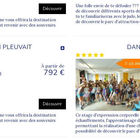
Une folle envie de te défouler ?
Découvrir
de découvrir différents sports de
tu te familiariseras avec le judo, 
ne vous offrira la destination
de découvrir le parc d'attraction
nt revenir avec des souvenirs
N PLEUVAIT
DAN
7-16 A
À partir de
792 €
1
Découvrir
ne vous offrira la destination
Ce stage d'expression corporelle 
nt revenir avec des souvenirs
échauffements, l'apprentissage de
permettant la réalisation d'une c
possibilité de découvrir le parc d