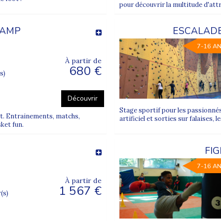
pour découvrir la multitude d'att
CAMP
ESCALADE
7-16 A
À partir de
680 €
s)
Découvrir
Stage sportif pour les passionnés
et. Entrainements, matchs,
artificiel et sorties sur falaises,
ket fun.
FI
7-16 A
À partir de
1 567 €
r(s)