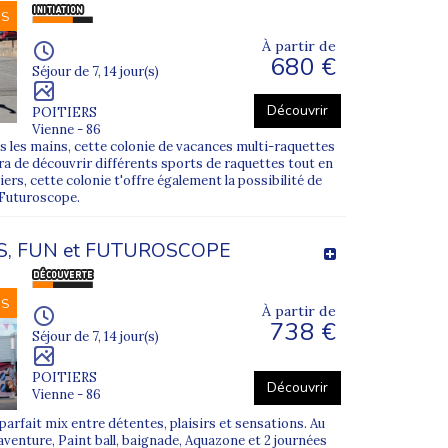
NS
À partir de
680 €
Séjour de 7, 14 jour(s)
Découvrir
POITIERS
Vienne - 86
s les mains, cette colonie de vacances multi-raquettes
tra de découvrir différents sports de raquettes tout en
ers, cette colonie t'offre également la possibilité de
u Futuroscope.
, FUN et FUTUROSCOPE
NS
À partir de
738 €
Séjour de 7, 14 jour(s)
POITIERS
Découvrir
Vienne - 86
parfait mix entre détentes, plaisirs et sensations. Au
venture, Paint ball, baignade, Aquazone et 2 journées