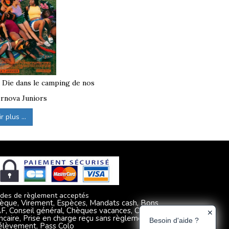
à Die dans le camping de nos
rnova Juniors
 plus ...
des de règlement acceptés
èque, Virement, Espèces, Mandats cash, Bons
F, Conseil général, Chèques vacances, Carte
✕
ncaire, Prise en charge reçu sans règlement,
Besoin d'aide ?
élèvement, Pass Colo