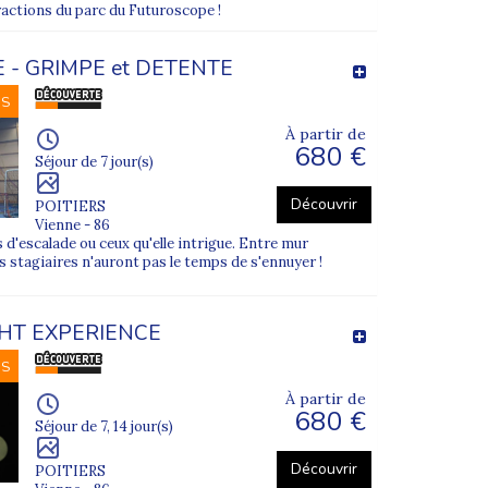
ractions du parc du Futuroscope !
 - GRIMPE et DETENTE
NS
À partir de
680 €
Séjour de 7 jour(s)
Découvrir
POITIERS
Vienne - 86
 d'escalade ou ceux qu'elle intrigue. Entre mur
 les stagiaires n'auront pas le temps de s'ennuyer !
GHT EXPERIENCE
NS
À partir de
680 €
Séjour de 7, 14 jour(s)
Découvrir
POITIERS