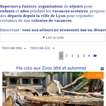
Supernova Juniors
,
organisateur
de
séjours
pour
enfants
et
ados
pendant les
vacances scolaires
, propose
des
départs depuis la ville de Lyon
pour rejoindre
certaines de nos
colonies de vacances
.
Important :
tous nos séjours ne proposent pas un départ
depuis Lyon
. Les colonies concernées sont à découvrir
▼ Lire la suite
en bas de page
et sur les fiches programmes
correspondantes.
TRIER PAR PRIX
TRIER PAR ÂGE
Selon les périodes, les enfants peuvent partir sur des
1
2
3
4
5
formats variés :
séjours sportifs
,
summer camps
, séjours
multi-activités,
vacances à la mer
ou
vacances à la
Ma colo aux Zoos (été et automne)
montagne
… avec des activités adaptées à l’âge et
encadrées par nos équipes (sports, jeux, veillées,
4-12 ANS
découvertes, activités de pleine nature).
Lyon (69) : un carrefour ferroviaire
majeur en Auvergne-Rhône-Alpes