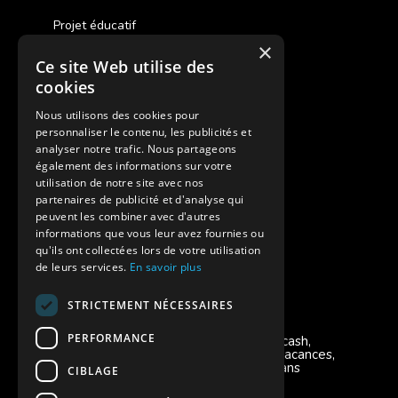
Projet éducatif
×
Ce site Web utilise des
Des colonies de vacances inclusives
cookies
Assurances annulations
Nous utilisons des cookies pour
personnaliser le contenu, les publicités et
Aides financières pour partir en colonie
analyser notre trafic. Nous partageons
également des informations sur votre
Charte de confidentialité
utilisation de notre site avec nos
partenaires de publicité et d'analyse qui
peuvent les combiner avec d'autres
Vacances Adaptées Adulte Supernova
informations que vous leur avez fournies ou
qu'ils ont collectées lors de votre utilisation
de leurs services.
En savoir plus
STRICTEMENT NÉCESSAIRES
Modes de règlement acceptés
PERFORMANCE
Chèque, Virement, Espèces, Mandats cash,
Bons CAF, Conseil général, Chèques vacances,
Carte bancaire, Prise en charge reçu sans
CIBLAGE
règlement, Prélèvement, Pass Colo