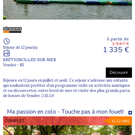
Lyon (69)
Le départ depuis Lyon est-il proposé pour
toutes les colonies Supernova Juniors ?
Non. Même si Lyon est un grand carrefour ferroviaire, le
À partir de
1 547 €
départ “Lyon” est proposé
uniquement pour certains
1 335 €
Séjour de 12 jour(s)
séjours et certaines dates
.
BRÉTIGNOLLES-SUR-MER
Pour vérifier, consultez la sélection en bas de page et la
Vendee - 85
fiche du programme choisi.
Découvrir
Séjours en 12 jours en juillet et août. Ce séjour s’adresse aux enfants
qui souhaitent profiter d’un programme riche en activités nautiques
Où se situe le point de rendez-vous à Lyon ?
et en découvertes, entre bord de mer et visite des plus grands parcs
de loisirs de Vendée. 2.15.1.0
Le rendez-vous est fixé à la
gare Lyon Part-Dieu
(Place
Charles Béraudier, 69003 Lyon), sur la place à l’extérieur,
Ma passion en colo - Touche pas à mon fouet!
en face du Quick et du Subway.
COMPLET
6-12 ANS
Les horaires et consignes détaillées sont communiqués
aux familles avant le départ.