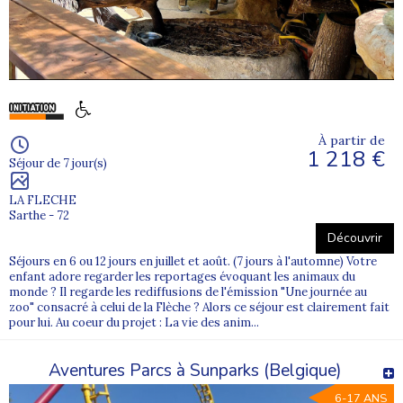
La
ville de Lyon
est située dans le
département du
Rhône (69)
, en
région Auvergne-Rhône-Alpes
. Son
emplacement au carrefour des grands axes routiers et
ferroviaires en fait une
ville de départ très pratique
pour
organiser des acheminements en colonie.
Capitale historique des Gaules, Lyon est aussi une ville
À partir de
culturelle et touristique, connue pour ses quartiers
1 218 €
classés au
patrimoine mondial de l’UNESCO
, à la
Séjour de 7 jour(s)
confluence du
Rhône
et de la
Saône
. On y retrouve les
collines de
Fourvière
et de la
Croix-Rousse
, la tradition
LA FLECHE
des
bouchons lyonnais
et un fort dynamisme familial.
Sarthe - 72
Découvrir
Grâce à ses grandes gares, et notamment la
gare SNCF
Séjours en 6 ou 12 jours en juillet et août. (7 jours à l'automne) Votre
de Lyon Part-Dieu
(Lyon 3e), Lyon permet de rejoindre
enfant adore regarder les reportages évoquant les animaux du
rapidement de nombreuses destinations en France.
monde ? Il regarde les rediffusions de l'émission "Une journée au
zoo" consacré à celui de la Flèche ? Alors ce séjour est clairement fait
pour lui. Au coeur du projet : La vie des anim...
Colonies de vacances au départ de Lyon
Aventures Parcs à Sunparks (Belgique)
À chaque période de
vacances scolaires
(vacances d’été,
6-17 ANS