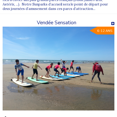
Les départs depuis Lyon peuvent être soumis à un
Astérix, ...). Notre Sunparks d’accueil sera le point de départ pour
supplément
, correspondant au prix des billets de train
deux journées d’amusement dans ces parcs d’attraction...
aller-retour et à l’accompagnement de nos équipes
d’animation.
Vendée Sensation
Pour éviter toute confusion :
la disponibilité du départ
6-12 ANS
“Lyon” dépend du séjour
. La sélection affichée en bas de
page et les fiches programmes indiquent précisément les
options de départ disponibles.
Comment se déroulent nos départs
depuis Lyon Part-Dieu ?
Sur les
colonies de vacances au départ de Lyon
,
Supernova Juniors
donne rendez-vous à la
gare de Lyon
Part-Dieu
(Place Charles Béraudier, 69003 Lyon), sur la
place à l’extérieur, en face du Quick et du Subway.
Le transport (appelé “acheminement”) se déroule en
train, le plus souvent en
TGV
, jusqu’à une ville de