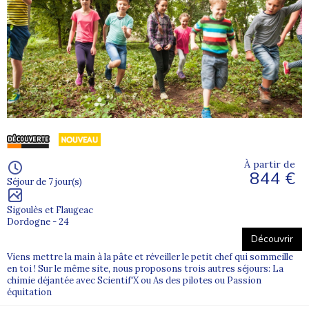
Les enfants sont-ils accompagnés pendant le
trajet ?
Oui. Les enfants et adolescents voyagent en groupe,
encadrés par des
animateurs Supernova Juniors
formés
à l’acheminement.
L’encadrement est assuré du départ à Lyon jusqu’à
l’arrivée au centre, y compris pendant les
À partir de
correspondances et transferts.
844 €
Séjour de 7 jour(s)
Sigoulès et Flaugeac
Pourquoi un supplément peut-il s’appliquer
Dordogne - 24
pour un départ depuis Lyon ?
Découvrir
Viens mettre la main à la pâte et réveiller le petit chef qui sommeille
Le supplément correspond généralement au
coût des
en toi ! Sur le même site, nous proposons trois autres séjours: La
billets
(train aller-retour) et à la présence d’une
équipe
chimie déjantée avec Scientif'X ou As des pilotes ou Passion
d’accompagnement
dédiée.
équitation