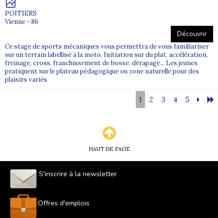
POITIERS
Vienne - 86
Découvrir
Ce stage de sports mécaniques vous permettra de vous familiariser
sur un terrain labellisé à la moto. Initiation sur du plat, accélération,
freinage, cross, franchissement de bosse, dérapage... Les jeunes
pratiquent sur le plateau pédagogique ou zone naturelle pour des
plaisirs variés
1
2
3
4
5
HAUT DE PAGE
S'inscrire à la newsletter
Offres d'emplois