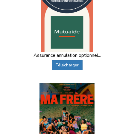
vacances de printemps, vacances de la Toussaint, et selon
les années certaines périodes d’hiver), nous organisons
des
départs en colonie de vacances au départ de Lyon
vers des destinations en France,
uniquement lorsque le
séjour propose cette ville de départ
.
Nos acheminements se font
au départ de la gare SNCF
de Lyon Part-Dieu
, au cœur de la ville de Lyon, dans le
Rhône (69)
, en
Auvergne-Rhône-Alpes
.
Assurance annulation optionnel...
Les départs sont
systématiquement accompagnés
par
Télécharger
des animateurs diplômés (
BAFA
,
BAFD
), spécialement
formés à l’accompagnement en transport collectif. Les
enfants voyagent ainsi dans un cadre
sécurisé
,
rassurant
et adapté à leur âge.
Trajet en
train
, souvent en
TGV
Encadrement continu par les équipes Supernova Juniors
Regroupement possible dans une
ville de rassemblement
selon la destination
Dernier tronçon en
autocar de tourisme
jusqu’au centre