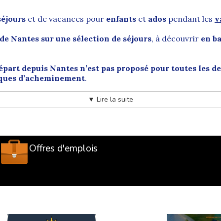
séjours
et de vacances pour
enfants
et
ados
pendant les
v
 de Nantes
sur une sélection de séjours
, à découvrir
en b
épart depuis Nantes n’est pas proposé pour toutes les de
iques d’acheminement
.
▼ Lire la suite
uest, entre Loire et Atlantique
 la France
, à environ
50 km de l’océan Atlantique
. Elle es
s de la région
Pays de la Loire
.
Offres d'emplois
lus long fleuve de France, ce qui lui a permis de développer 
elle a longtemps été une ville portuaire majeure, avec des 
iche, notamment hérité du XVIIIe siècle, et lui vaut le label
atiques : le
Château des Ducs de Bretagne
, la
Tour Lu
, le