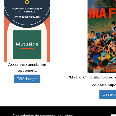
 de Nantes
, printemps, Toussaint, hiver), lorsque le départ est propo
is la
gare SNCF de Nantes
.
 de la Loire-Atlantique
, en région
Pays de la Loire
, à l
imateurs formés à l’acheminement, titulaires du
BAFA
ou
cessibles dans toute la
France
lorsque l’option de départ
un
supplément
correspondant au prix des billets de train
Assurance annulation
optionnel...
“Ma frère” : le film tourné 
Télécharger
nova Juniors
colonies Supe
assemblement
selon la destination
En savoir
u centre
niors, pensées pour être à la fois ludiques et formatrices,
ifs, activités de plein air, veillées… pour une vraie parenthès
Des colonies de vacances inclusives