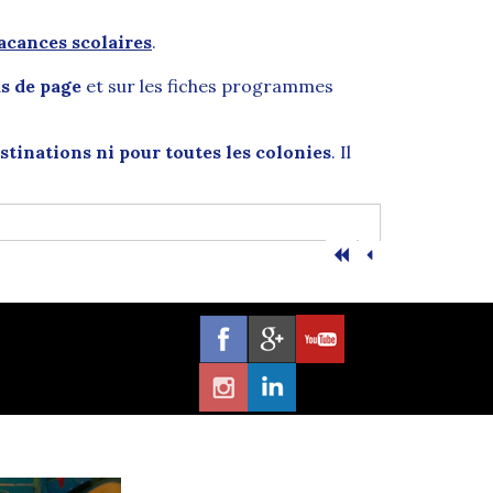
acances scolaires
.
as de page
et sur les fiches programmes
stinations ni pour toutes les colonies
. Il
t le chef-lieu du
département de la Loire-
depuis des siècles un rôle stratégique et
échanges vers l’international.
Ville d’art et d’histoire
. Entre modernité et
Passage Pommeraye
ou encore les