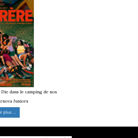
sé,
Supernova Juniors
organise des départs
a frontière de la
Bretagne
. Ils sont
 du
BAFD
.
 est disponible
. Les départs depuis la
 aller-retour et à l’accompagnement par nos
à Die dans le camping de nos
rnova Juniors
 plus ...
 proposent des activités variées selon les
e d’
évasion
.