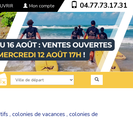
04.77.73.17.31
UVRIR
Mon compte
tifs
,
colonies de vacances
,
colonies de