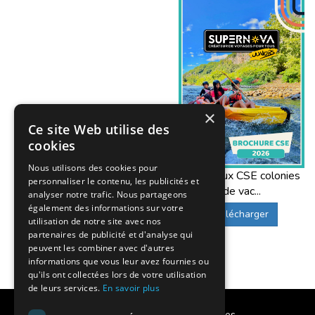
Colonies de vacances au départ
À chaque période de
vacances scolaires
(été
pour certains
camps
et
séjours sportifs
depu
Les départs s’effectuent dans le
département
×
systématiquement accompagnés
par des an
Ce site Web utilise des
cookies
Depuis
Nantes
, de nombreux séjours sont ac
commune de
Nantes
peuvent être soumis à 
Nous utilisons des cookies pour
Offres aux CSE colonies
équipes.
personnaliser le contenu, les publicités et
de vac...
analyser notre trafic. Nous partageons
Transport en
train
, le plus souvent en
TGV
également des informations sur votre
Télécharger
Encadrement continu
par les équipes Super
utilisation de notre site avec nos
partenaires de publicité et d'analyse qui
Regroupement possible dans une
ville de r
peuvent les combiner avec d'autres
Fin du trajet en
autocar de tourisme
jusqu’a
informations que vous leur avez fournies ou
qu'ils ont collectées lors de votre utilisation
Les
jolies colonies de vacances
Supernova Ju
de leurs services.
En savoir plus
séjours :
kayak
,
tir à l’arc
,
VTT
, jeux collect
Calendrier des vacances scolaires