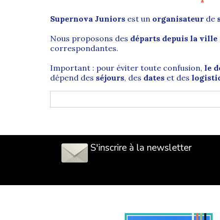
Supernova Juniors
est un
organisateur
de
Nous proposons des
départs depuis la ville
correspondantes.
Important : pour éviter toute confusion,
le d
dépend des
séjours
, des
dates
et des
logist
Nantes (44) : grande ville de l’O
La
ville de Nantes
est située dans l’
ouest de
Atlantique (44)
et l’une des principales ville
S'inscrire à la newsletter
Nantes s’étend sur les rives de la
Loire
, le p
économique important. Tournée vers l’océan, 
Son patrimoine architectural et culturel est r
tradition, Nantes séduit par des lieux emblém
spectacles urbains de
Royal de Luxe
.