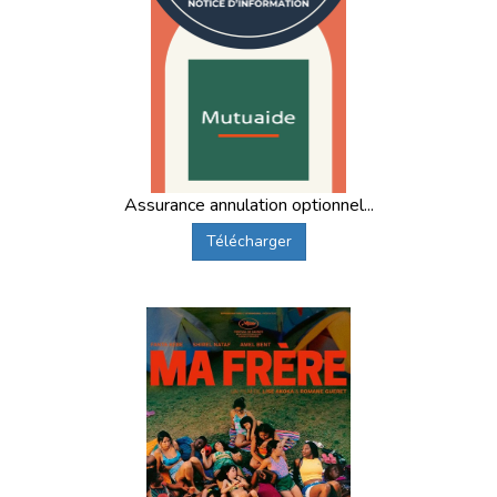
selon la destination) où l'ensemble des enfants et ados de
la
colonies
de
vacances
se réunissent pour finir le trajet
en car de tourisme.
Assurance annulation optionnel...
Télécharger