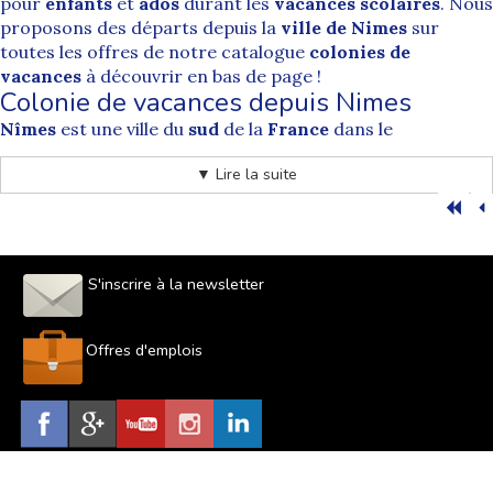
pour
enfants
et
ados
durant les
vacances
scolaires
. Nous
proposons des départs depuis la
ville
de
Nimes
sur
toutes les offres de notre catalogue
colonies
de
vacances
à découvrir en bas de page !
Colonie de vacances depuis Nimes
Nîmes
est une ville du
sud
de la
France
dans le
département du
Gard
en région
Occitanie
. Situé à
▼ Lire la suite
quelques dizaines de kilomètres de la
Mer
Méditérranée
et des montagnes des
Cévennes
, la ville possède une
situation idéal en
Languedoc
Rousillon
, sur l'axe
méditerranéen entre
Marseille
et Barcelone.
Riche d'un patrimoine conséquent, la ville de
Nimes
S'inscrire à la newsletter
possède de nombreux monuments datant pour certains
de l'Antiquité, tel que les fameuses Arènes qui font sa
rennomée, la Maison carré ou encore la Tour Magneau
Offres d'emplois
pied de laquelle se situe le sanctuaire de la Fontaine. Ce
riche passé lui vaut le surnom de "Rome Française".
Colonie de vacances au départ de Nîmes
Supernova Juniors |
Organisateur de colonies de vacances
pour les enfants et adolescents au départ d
e Nîmes.