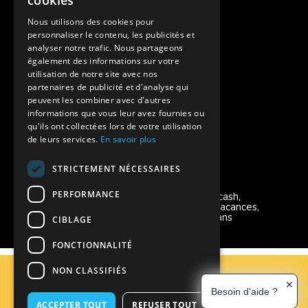
cookies
Assurances annulations
Nous utilisons des cookies pour
personnaliser le contenu, les publicités et
Aides financières pour partir en colonie
analyser notre trafic. Nous partageons
également des informations sur votre
Charte de confidentialité
utilisation de notre site avec nos
partenaires de publicité et d'analyse qui
peuvent les combiner avec d'autres
Vacances Adaptées Adulte Supernova
informations que vous leur avez fournies ou
qu'ils ont collectées lors de votre utilisation
de leurs services.
En savoir plus
STRICTEMENT NÉCESSAIRES
Modes de règlement acceptés
PERFORMANCE
Chèque, Virement, Espèces, Mandats cash,
Bons CAF, Conseil général, Chèques vacances,
Carte bancaire, Prise en charge reçu sans
CIBLAGE
règlement, Prélèvement, Pass Colo
FONCTIONNALITÉ
C.G.V
NON CLASSIFIÉS
Mentions Légales
✕
Besoin d'aide ?
Plan du site
ACCEPTER TOUT
REFUSER TOUT