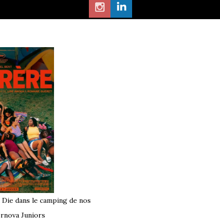
tes et les destinations
.
e programme.
Ouest
et le
Sud-Ouest
passent par
Paris
à Die dans le camping de nos
rnova Juniors