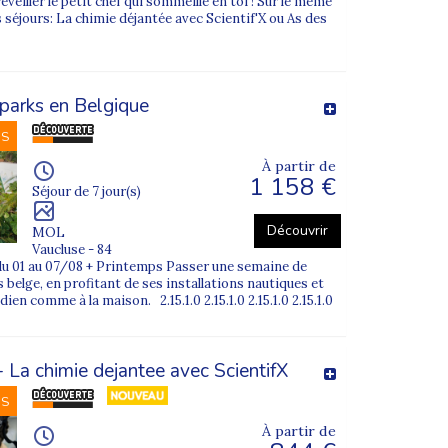
éveiller le petit chef qui sommeille en toi ! Sur le même
ombes
(Paris 14e), l’
Arc de Triomphe
(Paris
 séjours: La chimie déjantée avec Scientif'X ou As des
 dans de bonnes conditions.
parks en Belgique
u l’Île-de-France ?
NS
À partir de
 vivre une expérience collective
1 158 €
Séjour de 7 jour(s)
Découvrir
MOL
ctivités variées, et un cadre éducatif
Vaucluse - 84
t du 01 au 07/08 + Printemps Passer une semaine de
 belge, en profitant de ses installations nautiques et
en charge par une équipe d’animateurs formée
ien comme à la maison. 2.15.1.0 2.15.1.0 2.15.1.0 2.15.1.0
 La chimie dejantee avec ScientifX
NS
rogrammes, nous proposons des départs depuis
À partir de