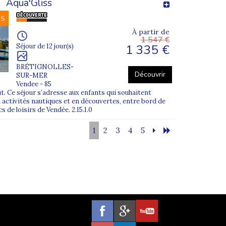
Aqua'Gliss
ville de rassemblement (généralement
Lyon
ou
NS
À partir de
1 547 €
1 335 €
Séjour de 12 jour(s)
BRÉTIGNOLLES-
Découvrir
SUR-MER
ndez-vous à la
gare Paris Montparnasse
,
Vendee - 85
oût. Ce séjour s’adresse aux enfants qui souhaitent
 activités nautiques et en découvertes, entre bord de
s de loisirs de Vendée. 2.15.1.0
1
2
3
4
5