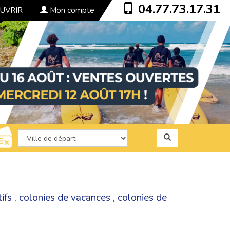
04.77.73.17.31
UVRIR
Mon compte
ifs
,
colonies de vacances
,
colonies de