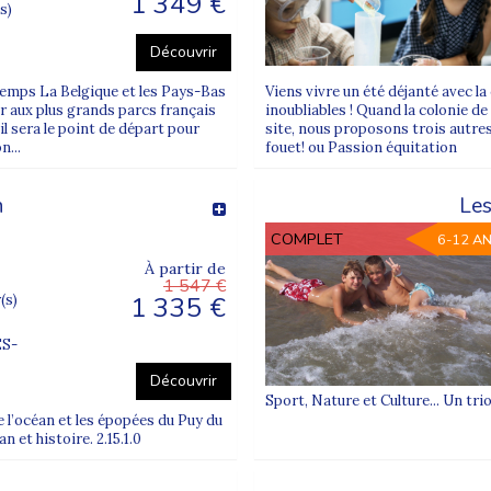
1 349 €
partement 75
, au cœur de la région
Île-de-France
.
s)
 en France
, un départ depuis Paris est proposé afin de simp
Découvrir
ntemps La Belgique et les Pays-Bas
Viens vivre un été déjanté avec la
er aux plus grands parcs français
inoubliables ! Quand la colonie d
mpagnés
par des animateurs spécialement formés à l’achem
il sera le point de départ pour
site, nous proposons trois autres
s à un
supplément
correspondant au prix des billets de tr
...
fouet! ou Passion équitation
n
Les
nova Juniors
COMPLET
6-12 A
assemblement
(selon destinations)
À partir de
u centre
1 547 €
1 335 €
(s)
S-
ts depuis Paris ?
Découvrir
Sport, Nature et Culture... Un tri
 (axes Sud-Est)
de l’océan et les épopées du Puy du
 et histoire. 2.15.1.0
aris (Gare de Lyon) pour le Sud-Est
, Supernova Juniors 
NCF.