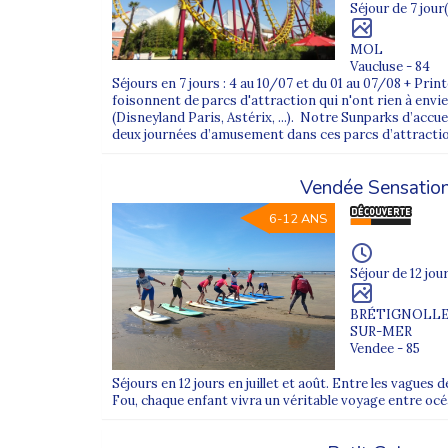
les gares SNCF de la ville de
Paris
, dans le
dé
Séjour de 7 jour(
Pour certaines de nos
colonies de vacances
MOL
franciliennes.
Vaucluse - 84
Séjours en 7 jours : 4 au 10/07 et du 01 au 07/08 + Pri
foisonnent de parcs d'attraction qui n'ont rien à envi
Nos départs sont
systématiquement acco
(Disneyland Paris, Astérix, ...). Notre Sunparks d’accue
Les départs depuis Paris peuvent être soumi
deux journées d’amusement dans ces parcs d’attraction
nos équipes.
Transport en
train
, le plus souvent en
TGV
Vendée Sensatio
Encadrement continu
par les équipes Super
6-12 ANS
Regroupement possible dans une
ville de r
Fin du trajet en
autocar de tourisme
jusqu’a
Séjour de 12 jour
BRÉTIGNOLLE
Comment se déroulent nos dépar
SUR-MER
Vendee - 85
1) Départs depuis Paris Gare de Lyon
Séjours en 12 jours en juillet et août. Entre les vagues 
Fou, chaque enfant vivra un véritable voyage entre océan
Sur les
colonies de vacances au départ de P
Hall 1
, entre la
voie A
et la salle d’attente S