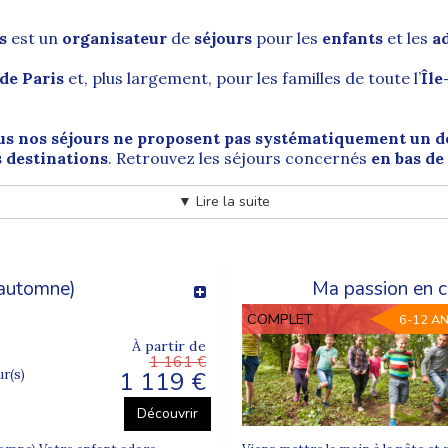
s
est un
organisateur
de
séjours
pour les
enfants
et les
a
 de Paris
et, plus largement, pour les familles de toute l’
Île
us nos séjours ne proposent pas systématiquement un d
es destinations
. Retrouvez les séjours concernés
en bas de
▼ Lire la suite
s grands axes ferroviaires
rtement de Paris (75)
, au centre de la région
Île-de-Fran
 automne)
Ma passion en c
 départs vers de nombreuses régions françaises.
COMPLET
6-12 A
opose des départs depuis plusieurs gares SNCF parisie
À partir de
 et Sud-Ouest).
1 161 €
1 119 €
ur(s)
on vivre et
voyager
, régulièrement citée dans les classemen
assés au patrimoine mondial, comme l’île de la Cité et se
Découvrir
tre-Dame de Paris
, la
Tour Eiffel
(Paris 7e), le
Panthéon
(P