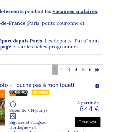
dolescents
pendant les
vacances scolaires
.
-de-France
(Paris, petite couronne et
épart depuis Paris
. Les départs “Paris” sont
 page
et sur les fiches programmes.
1
2
3
4
5
ce
. Véritable carrefour de toutes les routes et
olo - Touche pas à mon fouet!
NS
nnes, notamment
Paris Gare de Lyon
(axes
À partir de
844 €
Séjour de 7, 14 jour(s)
ts internationaux touristiques. Les quartiers
s monuments emblématiques.
Découvrir
Sigoulès et Flaugeac
aris 5e), la
Sainte-Chapelle
(Paris 1er), la
Dordogne - 24