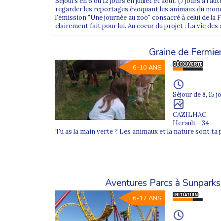
Séjours en 6 ou 12 jours en juillet et août. (7 jours à l'
Conciergerie
(Paris 1er), l’
Opéra de Paris
(Pa
regarder les reportages évoquant les animaux du monde
8e) ou encore la basilique de
Saint-Denis
(Se
l'émission "Une journée au zoo" consacré à celui de la F
clairement fait pour lui. Au coeur du projet : La vie des 
Paris
est une ville Lumière, et un point de d
Graine de Fermie
Pourquoi choisir une colonie S
6-10 ANS
Nos colos, summer camps et vacances loisirs 
Séjour de 8, 15 j
enrichissante.
CAZILHAC
Ils profitent d’un séjour pensé pour leur âge 
Herault - 34
structuré.
Tu as la main verte ? Les animaux et la nature sont ta
Pour les parents, le départ encadré depuis Pa
dès le rendez-vous en gare.
Aventures Parcs à Sunparks
Colonie de vacances au départ 
6-17 ANS
À chaque
vacances scolaires
(vacances d’été