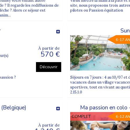
automne) Votre enfant adore
Viens mettre la main à la pâte et r
ris 9e), la
Basilique du Sacré-Cœur
(Paris 18e), les
Catac
 ? Il regarde les rediffusions de
site, nous proposons trois autres
ine-Saint-Denis, 93).
lèche ? Alors ce séjour est
pilotes ou Passion équitation
anim...
épart pratique pour permettre aux jeunes de partir en colo
r
Sun
upernova Juniors quand on habite Paris o
6-17 A
À partir de
permettent aux enfants de s’évader, de changer d’air et de
570 €
our(s)
Découvrir
:
vie en collectivité
,
vivre-ensemble
, nouvelles amitiés, a
 passion ?
Séjours en 7 jours : 4 au 10/07 e
vacances dans un village vacances
ris est aussi une solution rassurante : l’enfant est pris 
sportives, tout en vivant au quotid
2.15.1.0
 (Belgique)
Ma passion en colo -
de Paris
COMPLET
6-12 A
, printemps, Toussaint, vacances d’hiver), et selon les p
À partir de