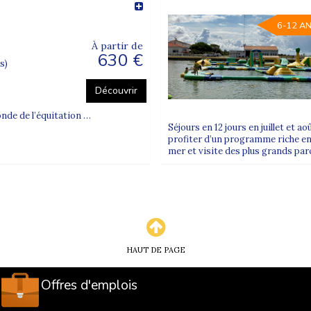
ment”
, se déroule en train (souvent en
TGV
) jusqu’à une 
6-12 A
r de tourisme
jusqu’au centre.
À partir de
630 €
s)
e (axes Ouest / Sud-Ouest)
Découvrir
Paris (Montparnasse) pour le Sud-Ouest
, nous donnons re
onde de l’équitation …
x Saint-Jean
ou
Bayonne
selon la destination.
Séjours en 12 jours en juillet et a
profiter d’un programme riche en
mer et visite des plus grands parc
 toujours
encadré par des animateurs
.
rnova Juniors
ver – Zone C
(académie de Paris) ;
HAUT DE PAGE
rintemps – Zone C
(académie de Paris) ;
Offres d'emplois
Toussaint
;