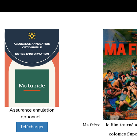
llet
;
oût
.
part de Paris (75) et Île-de-France
é pour toutes les colonies Supernova Juniors ?
ire, le départ “Paris” est proposé
selon les séjours, les da
de page et les options de départ indiquées sur chaque fich
re de Lyon ou Montparnasse ?
Assurance annulation
optionnel...
nt depuis
Paris Gare de Lyon
, tandis que les départs vers l’
“Ma frère” : le film tourné 
Télécharger
eaux ou Bayonne selon les cas).
colonies Supe