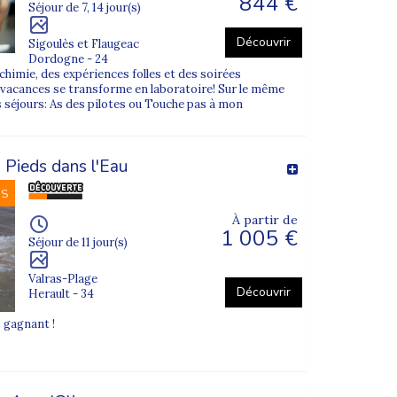
844 €
Séjour de 7, 14 jour(s)
lifier l’organisation pour les familles
Découvrir
Sigoulès et Flaugeac
Dordogne - 24
 chimie, des expériences folles et des soirées
e vacances se transforme en laboratoire! Sur le même
inement, titulaires du
BAFA
ou du
BAFD
.
 séjours: As des pilotes ou Touche pas à mon
ain aller-retour et à l’accompagnement par
 Pieds dans l'Eau
NS
À partir de
1 005 €
Séjour de 11 jour(s)
Valras-Plage
Découvrir
Herault - 34
o gagnant !
donne rendez-vous
à l’intérieur de la gare
,