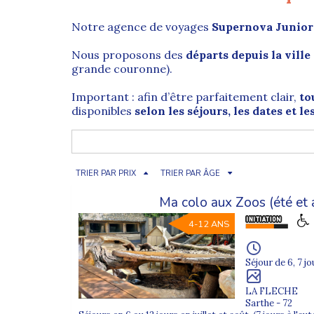
Notre agence de voyages
Supernova Junior
Nous proposons des
départs depuis la ville
grande couronne).
Important : afin d’être parfaitement clair,
to
disponibles
selon les séjours, les dates et l
Paris (75) : capitale au cœur de
TRIER PAR PRIX
TRIER PAR ÂGE
Notre capitale,
Paris
, est située dans le
dépa
Ma colo aux Zoos (été et
voies ferrées, Paris permet d’organiser des
4-12 ANS
Selon les destinations,
Supernova Juniors
pr
Sud-Est) et
Paris Montparnasse
(axes Ouest
Séjour de 6, 7 jo
Paris est aussi une ville dans laquelle il fait b
historiques sont nombreux, dont certains cl
LA FLECHE
Parmi les incontournables, on peut citer :
No
Sarthe - 72