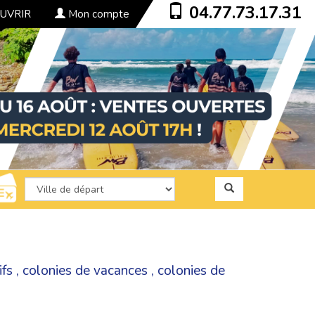
04.77.73.17.31
UVRIR
Mon compte
ifs
,
colonies de vacances
,
colonies de