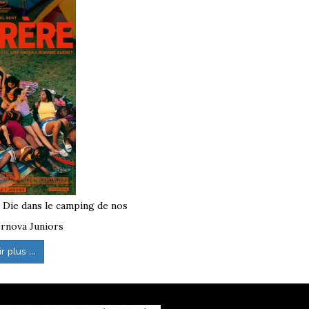
 pour jeunes
qui peuvent plaire au plus
 (ex. quad selon séjours), activités de
s, VTT, baignades, etc.
clusion, respect, autonomie progressive,
liquer au quotidien, pour des vacances aussi
à Die dans le camping de nos
rnova Juniors
 plus ...
ns, lorsque l’option est proposée, des
département de la Seine-Maritime
, en