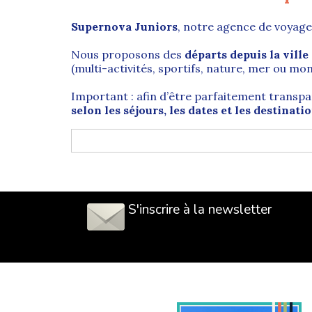
Supernova Juniors
, notre agence de voyage
Nous proposons des
départs depuis la vill
(multi-activités, sportifs, nature, mer ou m
Important : afin d’être parfaitement transp
selon les séjours, les dates et les destinati
Rouen (76) : capitale historique
Rouen
est une grande ville du
Nord-Ouest de
Haute-Normandie
).
S'inscrire à la newsletter
Au cœur de la
vallée de la Seine
, Rouen fait 
maritime normande (vers
Le Havre
notamment
françaises.
L’histoire de Rouen est particulièrement rich
Ans, et c’est à Rouen que
Jeanne d’Arc
a été 