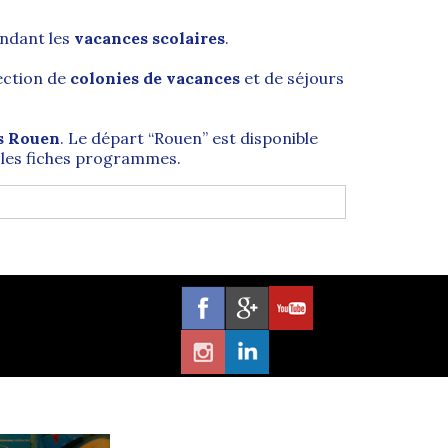
ndant les
vacances scolaires
.
ection de
colonies de vacances
et de séjours
is Rouen
. Le départ “Rouen” est disponible
 les fiches programmes.
ime (76)
, en
région Normandie
(ancienne
 un axe majeur entre
Paris
et la façade
n train vers de nombreuses régions
é un rôle majeur au cours de la guerre de Cent
i connue pour sa célèbre
Cathédrale Notre-