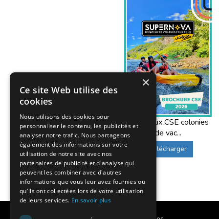
Dame de Rouen
, l’une des plus hautes cath
Des séjours variés pour les enfa
Pour les grandes vacances, mais aussi selon 
grand nombre : activités nature, grands jeux, 
×
Selon les programmes, les enfants et ados peu
Ce site Web utilise des
précision (ex. tir à l’arc selon séjours), act
cookies
Chez
Supernova Juniors
, nous nous appuyo
Nous utilisons des cookies pour
Offres aux CSE colonies
apprentissage de la vie en collectivité et du
personnaliser le contenu, les publicités et
de vac...
fun que structurantes.
analyser notre trafic. Nous partageons
également des informations sur votre
Télécharger
utilisation de notre site avec nos
partenaires de publicité et d'analyse qui
Colonie de vacances au départ
peuvent les combiner avec d'autres
informations que vous leur avez fournies ou
À chaque période de
vacances scolaires
(été
qu'ils ont collectées lors de votre utilisation
de leurs services.
En savoir plus
départs en
colonies de vacances
et
séjours 
Normandie
.
Calendrier des vacances scolaires