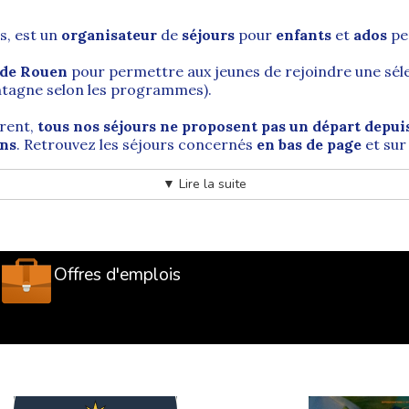
s, est un
organisateur
de
séjours
pour
enfants
et
ados
pe
e de Rouen
pour permettre aux jeunes de rejoindre une sél
ontagne selon les programmes).
arent,
tous nos séjours ne proposent pas un départ depu
ons
. Retrouvez les séjours concernés
en bas de page
et sur
▼ Lire la suite
 de Normandie, dans la vallée de la Seine
 la France
, située dans le
département de la Seine-Marit
Offres d'emplois
partie de la
Métropole Rouen Normandie
et se trouve sur
). Cette localisation facilite l’organisation de trajets e
e : ancienne capitale du duché de Normandie, la ville a jou
emprisonnée. Cité médiévale et culturelle, Rouen est auss