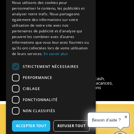
Assurances annulations
Nous utilisons des cookies pour
personnaliser le contenu, les publicités et
Aides financières pour partir en colonie
analyser notre trafic. Nous partageons
également des informations sur votre
Charte de confidentialité
utilisation de notre site avec nos
partenaires de publicité et d'analyse qui
peuvent les combiner avec d'autres
Vacances Adaptées Adulte Supernova
informations que vous leur avez fournies ou
qu'ils ont collectées lors de votre utilisation
de leurs services.
En savoir plus
STRICTEMENT NÉCESSAIRES
Modes de règlement acceptés
PERFORMANCE
Chèque, Virement, Espèces, Mandats cash,
Bons CAF, Conseil général, Chèques vacances,
Carte bancaire, Prise en charge reçu sans
CIBLAGE
règlement, Prélèvement, Pass Colo
FONCTIONNALITÉ
C.G.V
NON CLASSIFIÉS
Mentions Légales
✕
Besoin d'aide ?
Plan du site
ACCEPTER TOUT
REFUSER TOUT
Espace Professionnels
Nous contacter