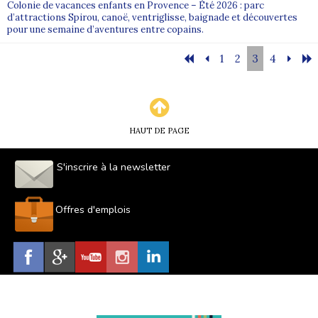
Colonie de vacances enfants en Provence – Été 2026 : parc
d’attractions Spirou, canoë, ventriglisse, baignade et découvertes
pour une semaine d’aventures entre copains.
1
2
3
4
HAUT DE PAGE
S'inscrire à la newsletter
Offres d'emplois