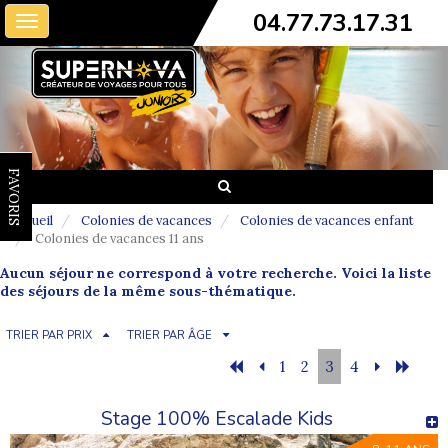
04.77.73.17.31
Toggle
navigation
FAVORIS
Accueil
Colonies de vacances
Colonies de vacances enfant
Colonies de vacances 11 ans
Aucun séjour ne correspond à votre recherche. Voici la liste
des séjours de la même sous-thématique.
TRIER PAR PRIX
TRIER PAR ÂGE
1
2
3
4
Stage 100% Escalade Kids