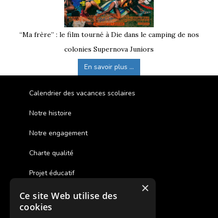
“Ma frère” : le film tourné à Die dans le camping de nos
colonies Supernova Juniors
En savoir plus ...
Calendrier des vacances scolaires
Notre histoire
Notre engagement
Charte qualité
Projet éducatif
×
Ce site Web utilise des
Des colonies de vacances inclusives
cookies