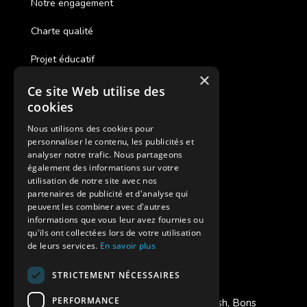
Notre engagement
Charte qualité
Projet éducatif
×
Ce site Web utilise des
Des colonies de vacances inclusives
cookies
Assurances annulations
Nous utilisons des cookies pour
personnaliser le contenu, les publicités et
Aides financières pour partir en colonie
analyser notre trafic. Nous partageons
également des informations sur votre
Charte de confidentialité
utilisation de notre site avec nos
partenaires de publicité et d'analyse qui
peuvent les combiner avec d'autres
Vacances Adaptées Adulte Supernova
informations que vous leur avez fournies ou
qu'ils ont collectées lors de votre utilisation
de leurs services.
En savoir plus
STRICTEMENT NÉCESSAIRES
Modes de règlement acceptés
PERFORMANCE
Chèque, Virement, Espèces, Mandats cash, Bons