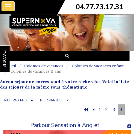
04.77.73.17.31
Toggle
navigation
FAVORIS
Accueil
Colonies de vacances
Colonies de vacances enfant
Colonies de vacances 11 ans
Aucun séjour ne correspond à votre recherche. Voici la liste
des séjours de la même sous-thématique.
TRIER PAR PRIX
TRIER PAR ÂGE
1
2
3
4
Parkour Sensation à Anglet