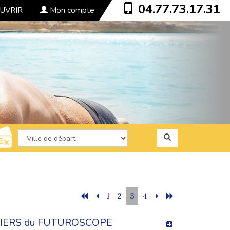
04.77.73.17.31
UVRIR
Mon compte
1
2
3
4
IERS du FUTUROSCOPE