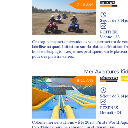
7-16 ANS
Séjour de 7, 14 j
POITIERS
Vienne - 86
Ce stage de sports mécaniques vous permettra de vous 
labellisé au quad. Initiation sur du plat, accélération,
bosse, dérapage... Les jeunes pratiquent sur le platea
pour des plaisirs variés.
Mer Aventures Ki
8-11 ANS
Séjour de 7, 14 j
PEZENAS
Herault - 34
Colonie mer sensations – Été 2026 : Pirate World, Aqu
Cap d’Agde pour une semaine fun et dynamique.