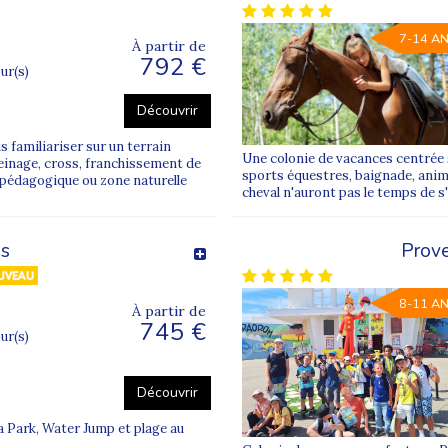
7-14 A
À partir de
792 €
our(s)
Découvrir
familiariser sur un terrain
Une colonie de vacances centrée 
 freinage, cross, franchissement de
sports équestres, baignade, anim
u pédagogique ou zone naturelle
cheval n'auront pas le temps de s
ds
Prove
8-11 A
À partir de
745 €
our(s)
Découvrir
a Park, Water Jump et plage au