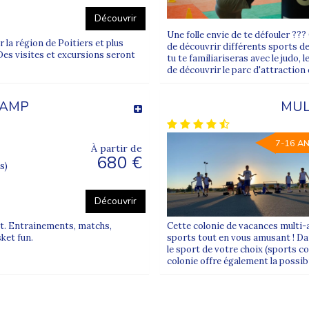
Découvrir
Une folle envie de te défouler ?
la région de Poitiers et plus
de découvrir différents sports de
Des visites et excursions seront
tu te familiariseras avec le judo, 
de découvrir le parc d'attraction
CAMP
MUL
7-16 A
À partir de
680 €
s)
Découvrir
et. Entrainements, matchs,
Cette colonie de vacances multi-
ket fun.
sports tout en vous amusant ! Dan
le sport de votre choix (sports col
colonie offre également la possibil