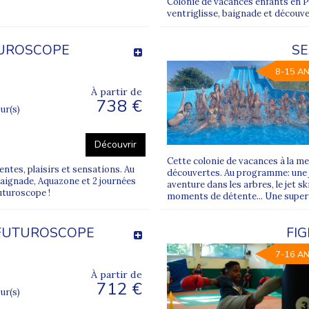
Colonie de vacances enfants en P
ventriglisse, baignade et découv
TUROSCOPE
SE
8-15 A
À partir de
738 €
our(s)
Découvrir
Cette colonie de vacances à la me
ntes, plaisirs et sensations. Au
découvertes. Au programme: une 
baignade, Aquazone et 2 journées
aventure dans les arbres, le jet sk
uturoscope !
moments de détente... Une super co
 FUTUROSCOPE
FI
7-16 A
À partir de
712 €
our(s)