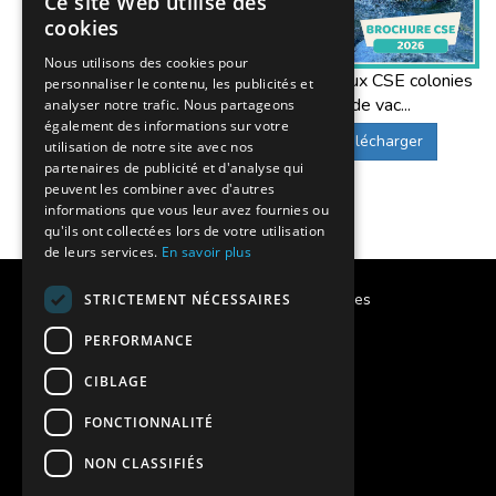
Ce site Web utilise des
cookies
Nous utilisons des cookies pour
Offres aux CSE colonies
personnaliser le contenu, les publicités et
de vac...
analyser notre trafic. Nous partageons
également des informations sur votre
Télécharger
utilisation de notre site avec nos
partenaires de publicité et d'analyse qui
peuvent les combiner avec d'autres
informations que vous leur avez fournies ou
qu'ils ont collectées lors de votre utilisation
de leurs services.
En savoir plus
Calendrier des vacances scolaires
STRICTEMENT NÉCESSAIRES
PERFORMANCE
Notre histoire
CIBLAGE
Notre engagement
FONCTIONNALITÉ
Charte qualité
NON CLASSIFIÉS
Projet éducatif