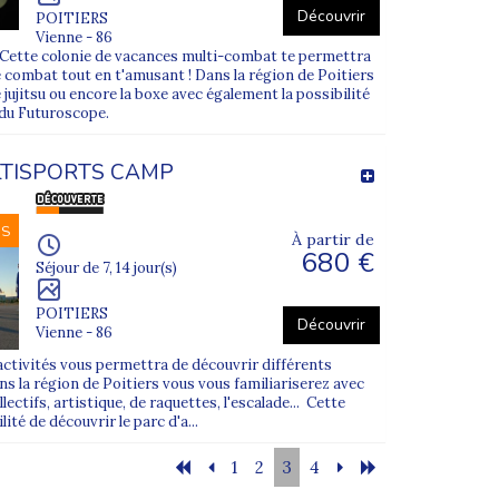
Découvrir
POITIERS
Vienne - 86
?? Cette colonie de vacances multi-combat te permettra
 combat tout en t'amusant ! Dans la région de Poitiers
le jujitsu ou encore la boxe avec également la possibilité
 du Futuroscope.
TISPORTS CAMP
NS
À partir de
680 €
Séjour de 7, 14 jour(s)
POITIERS
Découvrir
Vienne - 86
activités vous permettra de découvrir différents
s la région de Poitiers vous vous familiariserez avec
lectifs, artistique, de raquettes, l'escalade... Cette
ité de découvrir le parc d'a...
1
2
3
4