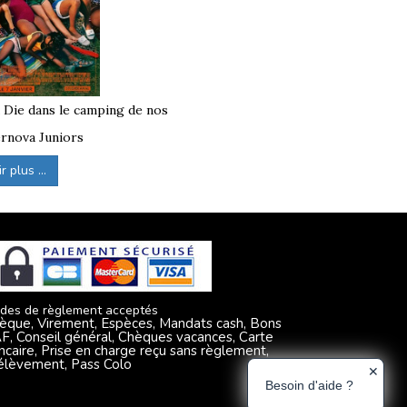
à Die dans le camping de nos
rnova Juniors
 plus ...
des de règlement acceptés
èque, Virement, Espèces, Mandats cash, Bons
F, Conseil général, Chèques vacances, Carte
ncaire, Prise en charge reçu sans règlement,
élèvement, Pass Colo
✕
Besoin d'aide ?