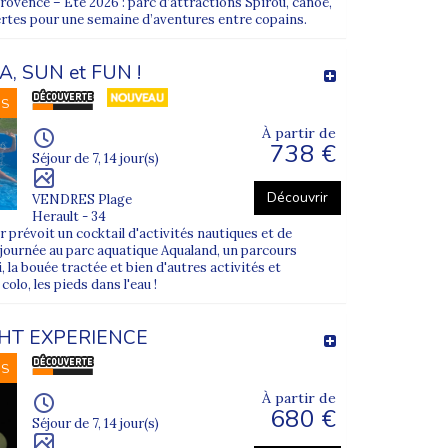
rovence – Été 2026 : parc d’attractions Spirou, canoë,
ertes pour une semaine d’aventures entre copains.
A, SUN et FUN !
NS
À partir de
738 €
Séjour de 7, 14 jour(s)
Découvrir
VENDRES Plage
Herault - 34
r prévoit un cocktail d'activités nautiques et de
journée au parc aquatique Aqualand, un parcours
i, la bouée tractée et bien d'autres activités et
lo, les pieds dans l'eau !
GHT EXPERIENCE
NS
À partir de
680 €
Séjour de 7, 14 jour(s)