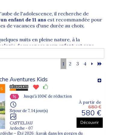
'aube de l'adolescence, il recherche de
 un enfant de 11 ans
est recommandée pour
ies de vacances
d'une durée au choix.
uelques nuits en pleine nature, à la
colonie de vacances pour enfant
est sans
nts
1
2
3
4
ant souhaite crapahuter dans la neige,
anisés par Supernova Juniors
. Trouvez les
che Aventures Kids
NS
Jusqu'à 100€ de réduction
À partir de
680 €
580 €
Séjour de 7, 14 jour(s)
Découvrir
CASTELJAU
Ardeche - 07
rdèche – Été 2026 : kayak dans les gorges du