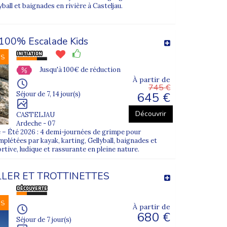
on habitude à s'éloigner de vous quelques
yball et baignades en rivière à Casteljau.
14 ou 21 jours
. Trouvez la colo qui
100% Escalade Kids
ivités sportives multiples
? D'autres
NS
e enfant dans le groupe adéquat en fonction
ités linguistiques et sportives
.
Jusqu'à 100€ de réduction
À partir de
745 €
rités. Votre pré-ado est pris en charge de
645 €
Séjour de 7, 14 jour(s)
jeunes, il bénéficiera des aides nécessaires
Découvrir
CASTELJAU
Ardeche - 07
ez toutes les infos pour choisir la bonne
 – Été 2026 : 4 demi-journées de grimpe pour
s'amuser avec
d'autres jeunes de son âge
.
mplétées par kayak, karting, Gellyball, baignades et
tive, ludique et rassurante en pleine nature.
LLER ET TROTTINETTES
NS
À partir de
680 €
Séjour de 7 jour(s)