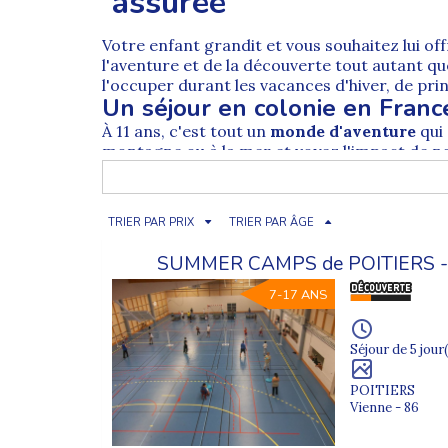
assurée
Votre enfant grandit et vous souhaitez lui of
l'aventure et de la découverte tout autant qu
l'occuper durant les vacances d'hiver, de p
Un séjour en colonie en Franc
À 11 ans, c'est tout un
monde d'aventure
qui
montagne ou à la mer et voyez l'impact de 
aucun doute un excellent investissement po
Les meilleures colonies de va
Les destinations de notre
catalogue de col
TRIER PAR PRIX
TRIER PAR ÂGE
dévaler des pistes en ski ou réaliser un stage
centres d'intérêt de votre enfant et choisisse
SUMMER CAMPS de POITIERS 
une
colonie de vacances 6 ans
;
7-17 ANS
une
colonie de vacances 7 ans
;
une
colonie de vacances 8 ans
;
Séjour de 5 jour(
une
colonie de vacances 9 ans
;
POITIERS
une
colonie de vacances 10 ans
.
Vienne - 86
La durée de stage qui convient à votre