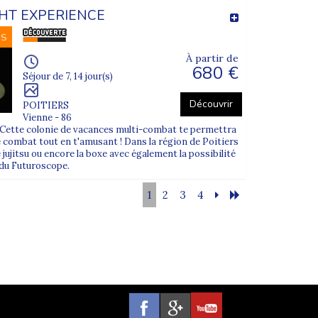
GHT EXPERIENCE
NS
À partir de
680 €
Séjour de 7, 14 jour(s)
Découvrir
POITIERS
Vienne - 86
?? Cette colonie de vacances multi-combat te permettra
 combat tout en t'amusant ! Dans la région de Poitiers
le jujitsu ou encore la boxe avec également la possibilité
 du Futuroscope.
1
2
3
4