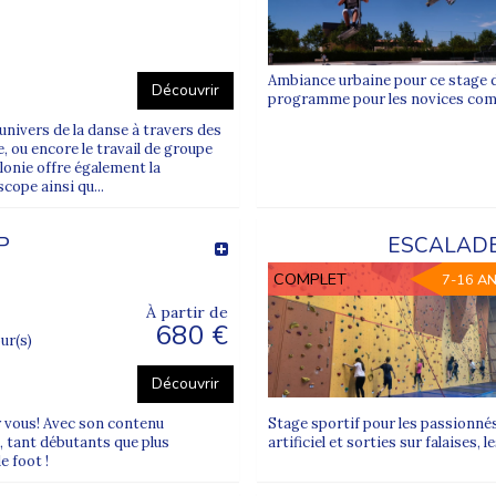
Ambiance urbaine pour ce stage de
Découvrir
programme pour les novices com
univers de la danse à travers des
 ou encore le travail de groupe
lonie offre également la
cope ainsi qu...
P
ESCALADE
COMPLET
7-16 A
À partir de
680 €
our(s)
Découvrir
ur vous! Avec son contenu
Stage sportif pour les passionnés
, tant débutants que plus
artificiel et sorties sur falaises,
 foot !