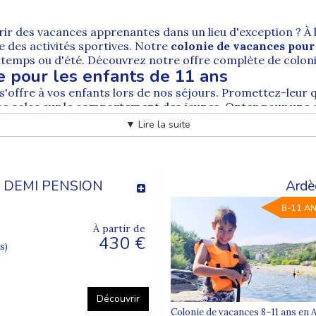
frir des vacances apprenantes dans un lieu d'exception ? À l
e des activités sportives. Notre
colonie de vacances pour
rintemps ou d'été. Découvrez notre offre complète de
colon
e pour les enfants de 11 ans
 s'offre à vos enfants lors de nos séjours. Promettez-leur q
nos colos sur le comportement des jeunes. Opter pour une
ur
apprendre en s'amusant
.
▼ Lire la suite
cances en fonction de l'âge de vos enfa
onies de vacances
sont nombreuses et variées. Si votre enf
 d'équitation, il trouvera son bonheur dans les
séjours org
z :
- DEMI PENSION
Ardè
8-11 A
À partir de
430 €
s)
Découvrir
 enfant de 11 ans
Colonie de vacances 8–11 ans en A