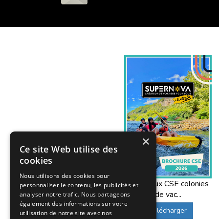
×
Ce site Web utilise des
cookies
Nous utilisons des cookies pour
Offres aux CSE colonies
personnaliser le contenu, les publicités et
de vac...
analyser notre trafic. Nous partageons
également des informations sur votre
Télécharger
utilisation de notre site avec nos