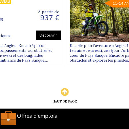
11-14 A
À partir de
937 €
s)
Découvrir
tiques
n à Anglet ! Encadré par un
En selle pour l’aventure à Anglet 
uts, passements, acrobaties et
terrain et waveski, ce séjour t’of
ave-ski et des baignades
cœur du Pays Basque. Encadré par 
 ambiance du Pays Basque,...
obstacles et explorer les pinèdes,
HAUT DE PAGE
Offres d'emplois