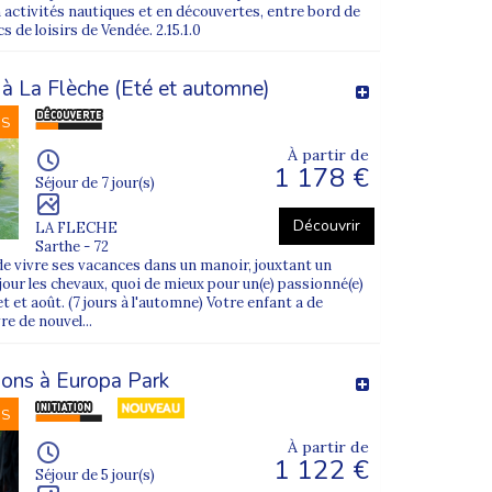
on habitude à s'éloigner de vous quelques
 activités nautiques et en découvertes, entre bord de
14 ou 21 jours
. Trouvez la colo qui
s de loisirs de Vendée. 2.15.1.0
f à La Flèche (Eté et automne)
ivités sportives multiples
? D'autres
NS
e enfant dans le groupe adéquat en fonction
ités linguistiques et sportives
.
À partir de
1 178 €
Séjour de 7 jour(s)
rités. Votre pré-ado est pris en charge de
jeunes, il bénéficiera des aides nécessaires
Découvrir
LA FLECHE
Sarthe - 72
 vivre ses vacances dans un manoir, jouxtant un
ez toutes les infos pour choisir la bonne
our les chevaux, quoi de mieux pour un(e) passionné(e)
s'amuser avec
d'autres jeunes de son âge
.
t août. (7 jours à l'automne) Votre enfant a de
re de nouvel...
sons à Europa Park
NS
À partir de
1 122 €
Séjour de 5 jour(s)