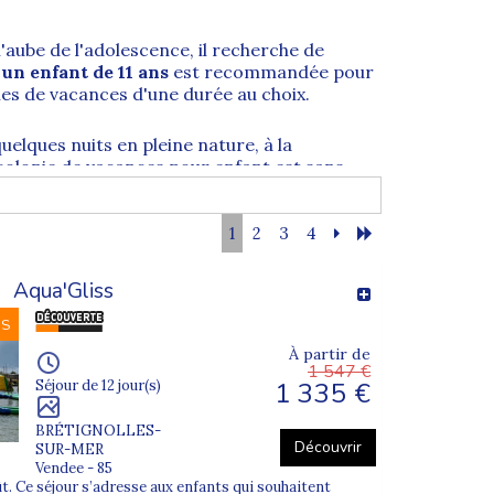
'aube de l'adolescence, il recherche de
 un enfant de 11 ans
est recommandée pour
ies de vacances
d'une durée au choix.
uelques nuits en pleine nature, à la
colonie de vacances pour enfant
est sans
nts
1
2
3
4
ant souhaite crapahuter dans la neige,
anisés par Supernova Juniors
. Trouvez les
Aqua'Gliss
NS
À partir de
1 547 €
1 335 €
Séjour de 12 jour(s)
BRÉTIGNOLLES-
Découvrir
SUR-MER
Vendee - 85
oût. Ce séjour s’adresse aux enfants qui souhaitent