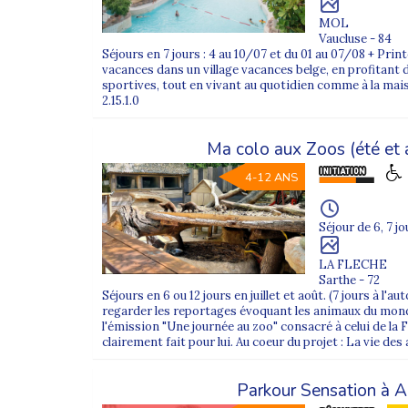
MOL
Vaucluse - 84
Séjours en 7 jours : 4 au 10/07 et du 01 au 07/08 + Pr
vacances dans un village vacances belge, en profitant d
sportives, tout en vivant au quotidien comme à la maison.
2.15.1.0
Ma colo aux Zoos (été et
4-12 ANS
Séjour de 6, 7 jo
LA FLECHE
Sarthe - 72
Séjours en 6 ou 12 jours en juillet et août. (7 jours à l'
regarder les reportages évoquant les animaux du monde
l'émission "Une journée au zoo" consacré à celui de la F
clairement fait pour lui. Au coeur du projet : La vie des 
Parkour Sensation à A