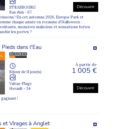
Découvrir
STRASBOURG
Bas rhin - 67
frissons ! En cet automne 2026, Europa-Park et
comme chaque année en royaume d’Halloween :
envoûtants, monstres malicieux et sensations fortes
nchir les portes ?
 Pieds dans l'Eau
NS
À partir de
1 005 €
Séjour de 11 jour(s)
Valras-Plage
Découvrir
Herault - 34
o gagnant !
 et Virages à Anglet