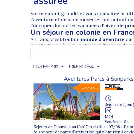
assurée
Votre enfant grandit et vous souhaitez lui of
l'aventure et de la découverte tout autant qu
l'occuper durant les vacances d'hiver, de p
Un séjour en colonie en Franc
À 11 ans, c'est tout un
monde d'aventure
qui
montagne ou à la mer et voyez l'impact de 
aucun doute un excellent investissement po
Les meilleures colonies de va
Les destinations de notre
catalogue de col
TRIER PAR PRIX
TRIER PAR ÂGE
dévaler des pistes en ski ou réaliser un stage
centres d'intérêt de votre enfant et choisisse
Aventures Parcs à Sunparks
une
colonie de vacances 6 ans
;
6-17 ANS
une
colonie de vacances 7 ans
;
une
colonie de vacances 8 ans
;
Séjour de 7 jour(
une
colonie de vacances 9 ans
;
MOL
une
colonie de vacances 10 ans
.
Vaucluse - 84
Séjours en 7 jours : 4 au 10/07 et du 01 au 07/08 + Pri
La durée de stage qui convient à votre
foisonnent de parcs d'attraction qui n'ont rien à envi