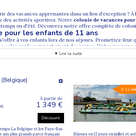
frir des vacances apprenantes dans un lieu d'exception ? À l
e des activités sportives. Notre
colonie de vacances pour
rintemps ou d'été. Découvrez notre offre complète de
colon
e pour les enfants de 11 ans
 s'offre à vos enfants lors de nos séjours. Promettez-leur q
nos colos sur le comportement des jeunes. Opter pour une
ur
apprendre en s'amusant
.
▼ Lire la suite
cances en fonction de l'âge de vos enfa
onies de vacances
sont nombreuses et variées. Si votre enf
 d'équitation, il trouvera son bonheur dans les
séjours org
z :
 (Belgique)
6-12 A
À partir de
1 349 €
s)
Découvrir
ntemps La Belgique et les Pays-Bas
 enfant de 11 ans
er aux plus grands parcs français
Séjours en 12 jours en juillet et a