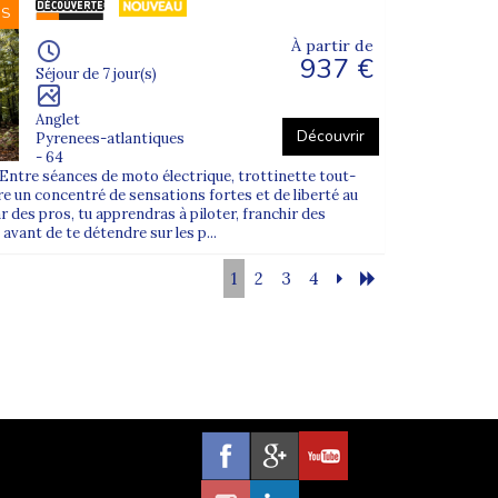
NS
À partir de
937 €
Séjour de 7 jour(s)
Anglet
Découvrir
Pyrenees-atlantiques
- 64
! Entre séances de moto électrique, trottinette tout-
fre un concentré de sensations fortes et de liberté au
des pros, tu apprendras à piloter, franchir des
 avant de te détendre sur les p...
1
2
3
4