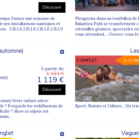
Découvrir
intemps Passer une semaine de
Plongeons dans un tourbillon de 
e ses installations nautiques et
Rulantica Park se transforment 
 2.15.1.0 2.15.1.0 2.15.1.0 2.15.1.0
citrouilles géantes, spectacles 
vous attendent… Oserez-vous fra
 automne)
Les
COMPLET
6-12 A
À partir de
1 161 €
1 119 €
ur(s)
Découvrir
automne) Votre enfant adore
 ? Il regarde les rediffusions de
Sport, Nature et Culture... Un tri
lèche ? Alors ce séjour est
anim...
nglet
Vagues