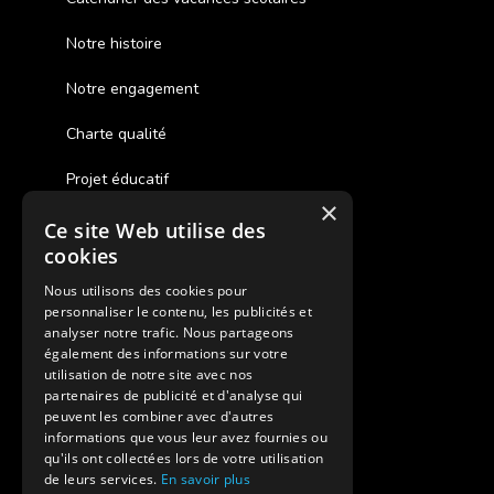
Notre histoire
Notre engagement
Charte qualité
Projet éducatif
×
Ce site Web utilise des
Des colonies de vacances inclusives
cookies
Assurances annulations
Nous utilisons des cookies pour
personnaliser le contenu, les publicités et
Aides financières pour partir en colonie
analyser notre trafic. Nous partageons
également des informations sur votre
Charte de confidentialité
utilisation de notre site avec nos
partenaires de publicité et d'analyse qui
peuvent les combiner avec d'autres
Vacances Adaptées Adulte Supernova
informations que vous leur avez fournies ou
qu'ils ont collectées lors de votre utilisation
de leurs services.
En savoir plus