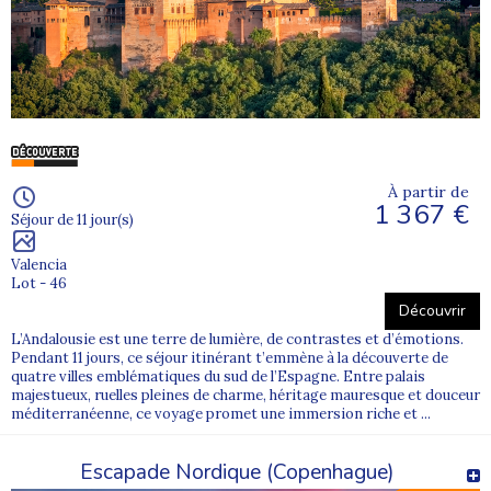
suivante
.
Supernova juniors
, expert des
colonies de
vacances ado à la mer
, proposera des activités
attractives, originales et sécurisées pour vos
enfants
.
Les
ados
pourront s'initier au
surf
, au
jetski
,
au
parachute ascentionnel
, à la
moto
, au
karting
ou
pourront se voir proposer la découverte des sites
d'exceptions comme
les îles sanguinaires en Corse
,
les
rivages de la côte d'azur
.
Colonies de vacances en Corse
À partir de
1 367 €
Zoom sur notre
colonie de vacances Corse
située en
Séjour de 11 jour(s)
Corse du Sud
à
Porticcio
. Ce camp vous fera découvrir
tout autant les
plages corse
que la montagne.
Valencia
Découvrir :
Lot - 46
- Notre
projet éducatif
Découvrir
- Payer votre
colonie moins chère
,
découvrez nos offres
L’Andalousie est une terre de lumière, de contrastes et d’émotions.
de "
colonie de vacances pas cher
"
Pendant 11 jours, ce séjour itinérant t’emmène à la découverte de
- Nos
stages sportifs
et nos
séjours ado à l'étranger
quatre villes emblématiques du sud de l’Espagne. Entre palais
majestueux, ruelles pleines de charme, héritage mauresque et douceur
méditerranéenne, ce voyage promet une immersion riche et ...
Escapade Nordique (Copenhague)