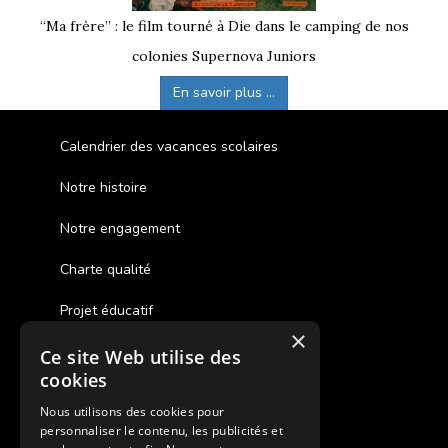
“Ma frère” : le film tourné à Die dans le camping de nos
colonies Supernova Juniors
En savoir plus ...
Calendrier des vacances scolaires
Notre histoire
Notre engagement
Charte qualité
Projet éducatif
×
Ce site Web utilise des
Des colonies de vacances inclusives
cookies
Assurances annulations
Nous utilisons des cookies pour
personnaliser le contenu, les publicités et
Aides financières pour partir en colonie