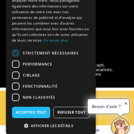
analyser notre trafic. Nous partageons
également des informations sur votre
Charte de confidentialité
utilisation de notre site avec nos
partenaires de publicité et d'analyse qui
peuvent les combiner avec d'autres
Vacances Adaptées Adulte Supernova
informations que vous leur avez fournies ou
qu'ils ont collectées lors de votre utilisation
de leurs services.
En savoir plus
STRICTEMENT NÉCESSAIRES
Modes de règlement acceptés
PERFORMANCE
Chèque, Virement, Espèces, Mandats cash,
Bons CAF, Conseil général, Chèques vacances,
Carte bancaire, Prise en charge reçu sans
CIBLAGE
règlement, Prélèvement, Pass Colo
FONCTIONNALITÉ
C.G.V
NON CLASSIFIÉS
Mentions Légales
✕
Besoin d'aide ?
Plan du site
ACCEPTER TOUT
REFUSER TOUT
Espace Professionnels
Nous contacter
AFFICHER LES DÉTAILS
Réalisation
Cubiq
- Solution
Vackélys