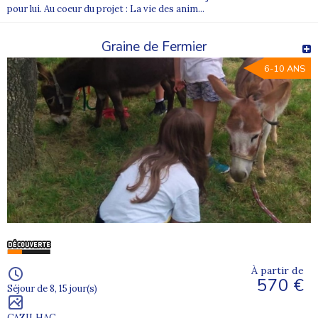
pour lui. Au coeur du projet : La vie des anim...
2. Comment sont organisés les repas ?
Les repas sont préparés sur place ou par des prestataires, avec
Graine de Fermier
prise en compte des allergies et régimes spécifiques.
6-10 ANS
3. Peut-on contacter les enfants pendant le séjour ?
Oui, des points de contact sont organisés avec les familles tout au
long de la colonie.
À partir de
570 €
Séjour de 8, 15 jour(s)
CAZILHAC