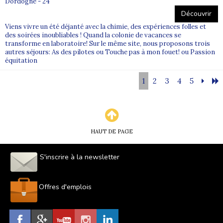
Dordogne - 24
Découvrir
Viens vivre un été déjanté avec la chimie, des expériences folles et
des soirées inoubliables ! Quand la colonie de vacances se
transforme en laboratoire! Sur le même site, nous proposons trois
autres séjours: As des pilotes ou Touche pas à mon fouet! ou Passion
équitation
1
2
3
4
5
HAUT DE PAGE
S'inscrire à la newsletter
Offres d'emplois