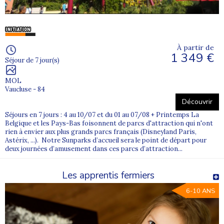
À partir de
1 349 €
Séjour de 7 jour(s)
MOL
Vaucluse - 84
Découvrir
Séjours en 7 jours : 4 au 10/07 et du 01 au 07/08 + Printemps La
Belgique et les Pays-Bas foisonnent de parcs d'attraction qui n'ont
rien à envier aux plus grands parcs français (Disneyland Paris,
Astérix, ...). Notre Sunparks d’accueil sera le point de départ pour
deux journées d’amusement dans ces parcs d’attraction...
Les apprentis fermiers
6-10 ANS