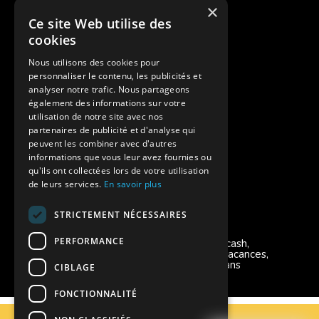
×
Ce site Web utilise des
Des colonies de vacances inclusives
cookies
Assurances annulations
Nous utilisons des cookies pour
personnaliser le contenu, les publicités et
Aides financières pour partir en colonie
analyser notre trafic. Nous partageons
également des informations sur votre
Charte de confidentialité
utilisation de notre site avec nos
partenaires de publicité et d'analyse qui
peuvent les combiner avec d'autres
Vacances Adaptées Adulte Supernova
informations que vous leur avez fournies ou
qu'ils ont collectées lors de votre utilisation
de leurs services.
En savoir plus
STRICTEMENT NÉCESSAIRES
Modes de règlement acceptés
PERFORMANCE
Chèque, Virement, Espèces, Mandats cash,
Bons CAF, Conseil général, Chèques vacances,
Carte bancaire, Prise en charge reçu sans
CIBLAGE
règlement, Prélèvement, Pass Colo
FONCTIONNALITÉ
C.G.V