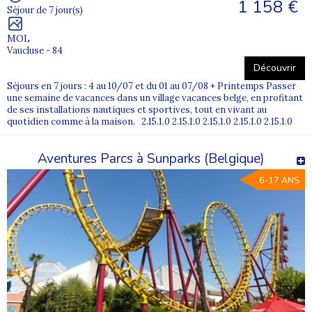
1 158 €
Séjour de 7 jour(s)
MOL
Vaucluse - 84
Découvrir
Séjours en 7 jours : 4 au 10/07 et du 01 au 07/08 + Printemps Passer
une semaine de vacances dans un village vacances belge, en profitant
de ses installations nautiques et sportives, tout en vivant au
quotidien comme à la maison. 2.15.1.0 2.15.1.0 2.15.1.0 2.15.1.0 2.15.1.0
Aventures Parcs à Sunparks (Belgique)
6-17 ANS