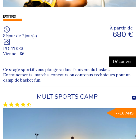
À partir de
680 €
Séjour de 7 jour(s)
POITIERS
Vienne - 86
Découvrir
Ce stage sportif vous plongera dans l'univers du basket.
Entrainements, matchs, concours ou contenus techniques pour un
camp de basket fun.
MULTISPORTS CAMP
7-16 ANS