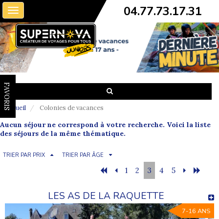
04.77.73.17.31
Toggle
navigation
FAVORIS
Accueil
Colonies de vacances
Aucun séjour ne correspond à votre recherche. Voici la liste
des séjours de la même thématique.
TRIER PAR PRIX
TRIER PAR ÂGE
1
2
3
4
5
LES AS DE LA RAQUETTE
7-16 ANS