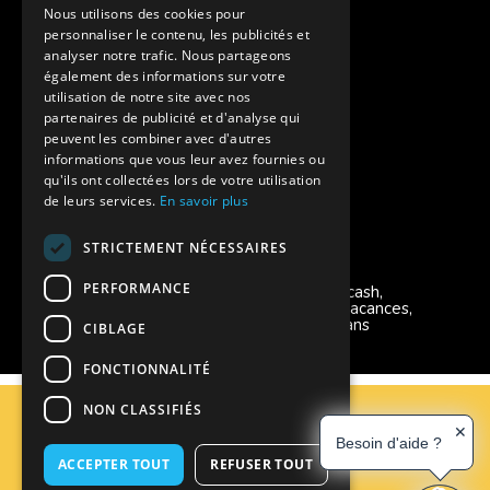
Assurances annulations
Nous utilisons des cookies pour
personnaliser le contenu, les publicités et
Aides financières pour partir en colonie
analyser notre trafic. Nous partageons
également des informations sur votre
Charte de confidentialité
utilisation de notre site avec nos
partenaires de publicité et d'analyse qui
peuvent les combiner avec d'autres
Vacances Adaptées Adulte Supernova
informations que vous leur avez fournies ou
qu'ils ont collectées lors de votre utilisation
de leurs services.
En savoir plus
STRICTEMENT NÉCESSAIRES
Modes de règlement acceptés
PERFORMANCE
Chèque, Virement, Espèces, Mandats cash,
Bons CAF, Conseil général, Chèques vacances,
Carte bancaire, Prise en charge reçu sans
CIBLAGE
règlement, Prélèvement, Pass Colo
FONCTIONNALITÉ
C.G.V
NON CLASSIFIÉS
Mentions Légales
✕
Besoin d'aide ?
Plan du site
ACCEPTER TOUT
REFUSER TOUT
Espace Professionnels