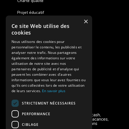
Charte qualité
Projet éducatif
×
Ce site Web utilise des
Des colonies de vacances inclusives
cookies
Assurances annulations
Nous utilisons des cookies pour
personnaliser le contenu, les publicités et
Aides financières pour partir en colonie
analyser notre trafic. Nous partageons
également des informations sur votre
Charte de confidentialité
utilisation de notre site avec nos
partenaires de publicité et d'analyse qui
peuvent les combiner avec d'autres
Vacances Adaptées Adulte Supernova
informations que vous leur avez fournies ou
qu'ils ont collectées lors de votre utilisation
de leurs services.
En savoir plus
STRICTEMENT NÉCESSAIRES
Modes de règlement acceptés
PERFORMANCE
Chèque, Virement, Espèces, Mandats cash,
Bons CAF, Conseil général, Chèques vacances,
Carte bancaire, Prise en charge reçu sans
CIBLAGE
règlement, Prélèvement, Pass Colo