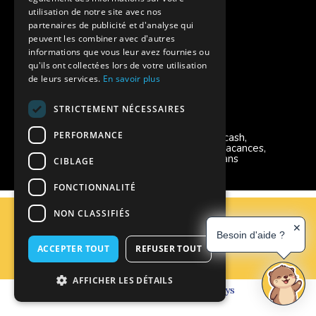
Charte de confidentialité
utilisation de notre site avec nos
partenaires de publicité et d'analyse qui
peuvent les combiner avec d'autres
Vacances Adaptées Adulte Supernova
informations que vous leur avez fournies ou
qu'ils ont collectées lors de votre utilisation
de leurs services.
En savoir plus
STRICTEMENT NÉCESSAIRES
Modes de règlement acceptés
PERFORMANCE
Chèque, Virement, Espèces, Mandats cash,
Bons CAF, Conseil général, Chèques vacances,
Carte bancaire, Prise en charge reçu sans
CIBLAGE
règlement, Prélèvement, Pass Colo
FONCTIONNALITÉ
C.G.V
NON CLASSIFIÉS
Mentions Légales
✕
Besoin d'aide ?
Plan du site
ACCEPTER TOUT
REFUSER TOUT
Espace Professionnels
Nous contacter
AFFICHER LES DÉTAILS
Réalisation
Cubiq
- Solution
Vackélys