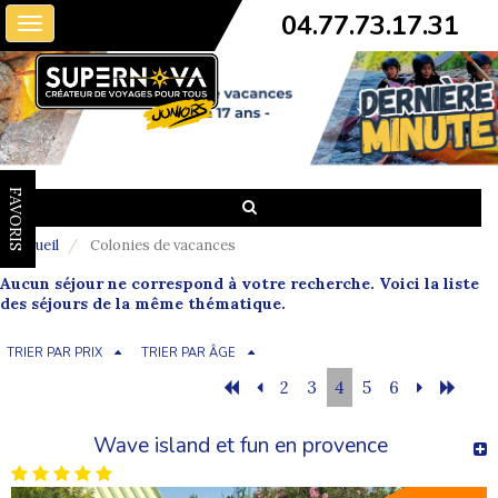
04.77.73.17.31
Toggle
navigation
FAVORIS
Accueil
Colonies de vacances
Aucun séjour ne correspond à votre recherche. Voici la liste
des séjours de la même thématique.
TRIER PAR PRIX
TRIER PAR ÂGE
2
3
4
5
6
Wave island et fun en provence