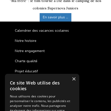
“Ma frère” : le film tourné à Die dans le camping de nos
colonies Supernova Juniors
En savoir plus ...
Calendrier des vacances scolaires
Notre histoire
Notre engagement
Charte qualité
Projet éducatif
×
Ce site Web utilise des
Des colonies de vacances inclusives
cookies
Assurances annulations
Nous utilisons des cookies pour
personnaliser le contenu, les publicités et
Aides financières pour partir en colonie
analyser notre trafic. Nous partageons
également des informations sur votre