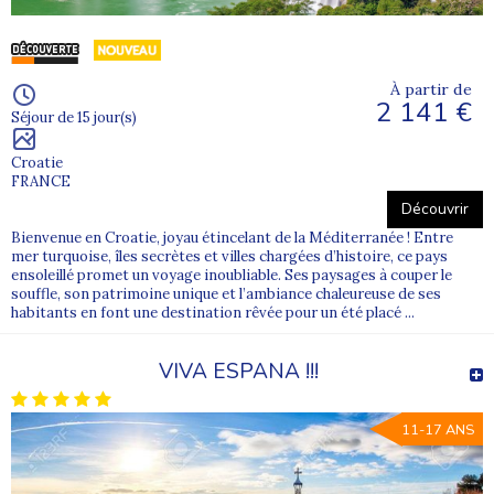
Colonie de vacances 8 ans
Colonie de vacances 9 ans
À partir de
Colonie de vacances 10 ans
2 141 €
Séjour de 15 jour(s)
Colonie de vacances 11 ans
Croatie
Colonie de vacances ado
FRANCE
Découvrir
Des destinations variées en France et à l’étranger
Bienvenue en Croatie, joyau étincelant de la Méditerranée ! Entre
Nos colonies se déroulent en bord de mer, à la montagne ou en
mer turquoise, îles secrètes et villes chargées d’histoire, ce pays
pleine nature. À l’étranger, les adolescents peuvent vivre des
ensoleillé promet un voyage inoubliable. Ses paysages à couper le
aventures culturelles et sportives enrichissantes.
souffle, son patrimoine unique et l’ambiance chaleureuse de ses
habitants en font une destination rêvée pour un été placé ...
Surf, voile, ski, kayak ou séjours multi-activités : chaque saison
propose des expériences adaptées aux envies des enfants.
VIVA ESPANA !!!
Découvrez nos
colonies de vacances en France
ou nos
séjours ado
à l’étranger
.
11-17 ANS
Une colonie accessible et inclusive
Supernova Juniors propose des colonies agréées CAF avec des
aides financières adaptées et des réductions fratries afin de