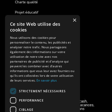
Charte qualité
Projet éducatif
×
Ce site Web utilise des
Des colonies de vacances inclusives
cookies
Assurances annulations
Nous utilisons des cookies pour
personnaliser le contenu, les publicités et
Aides financières pour partir en colonie
analyser notre trafic. Nous partageons
également des informations sur votre
Charte de confidentialité
utilisation de notre site avec nos
partenaires de publicité et d'analyse qui
peuvent les combiner avec d'autres
Vacances Adaptées Adulte Supernova
informations que vous leur avez fournies ou
qu'ils ont collectées lors de votre utilisation
de leurs services.
En savoir plus
STRICTEMENT NÉCESSAIRES
Modes de règlement acceptés
PERFORMANCE
Chèque, Virement, Espèces, Mandats cash,
Bons CAF, Conseil général, Chèques vacances,
Carte bancaire, Prise en charge reçu sans
CIBLAGE