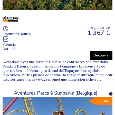
À partir de
1 367 €
Séjour de 11 jour(s)
Valencia
Lot - 46
Découvrir
L’Andalousie est une terre de lumière, de contrastes et d’émotions.
Pendant 11 jours, ce séjour itinérant t’emmène à la découverte de
quatre villes emblématiques du sud de l’Espagne. Entre palais
majestueux, ruelles pleines de charme, héritage mauresque et douceur
méditerranéenne, ce voyage promet une immersion riche et ...
Aventures Parcs à Sunparks (Belgique)
6-17 ANS