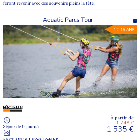
feront revenir avec des souvenirs pleins la tête.
2. Comment sont organisés les repas ?
Les repas sont préparés sur place ou par des prestataires, avec
Aquatic Parcs Tour
prise en compte des allergies et régimes spécifiques.
12-15 ANS
3. Peut-on contacter les enfants pendant le séjour ?
Oui, des points de contact sont organisés avec les familles tout au
long de la colonie.
À partir de
1 748 €
1 535 €
Séjour de 12 jour(s)
BRÉTIGNOLLES-SUR-MER