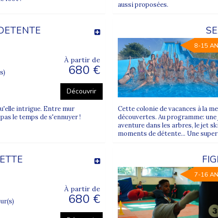
aussi proposées.
 DETENTE
SE
8-15 A
À partir de
680 €
s)
Découvrir
u'elle intrigue. Entre mur
Cette colonie de vacances à la me
t pas le temps de s'ennuyer !
découvertes. Au programme: une 
aventure dans les arbres, le jet sk
moments de détente... Une super co
UETTE
FI
7-16 A
À partir de
680 €
our(s)