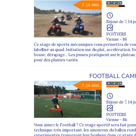
7-16 ANS
Séjour de 7, 14 j
POITIERS
Vienne - 86
Ce stage de sports mécaniques vous permettra de vous 
labellisé au quad. Initiation sur du plat, accélération,
bosse, dérapage... Les jeunes pratiquent sur le platea
pour des plaisirs variés.
FOOTBALL CAM
7-16 ANS
Séjour de 7, 14 j
POITIERS
Vienne - 86
Vous aimez le Football ? Ce stage sportif sera fait po
technique très important, les amoureux du ballon rond
experimentés trouveront leur bonheur dans ce stage de