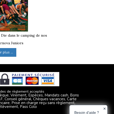
à Die dans le camping de nos
rnova Juniors
 plus ...
des de règlement acceptés
èque, Virement, Espèces, Mandats cash, Bons
F, Conseil général, Chèques vacances, Carte
ncaire, Prise en charge reçu sans règlement,
élèvement, Pass Colo
✕
Besoin d'aide ?