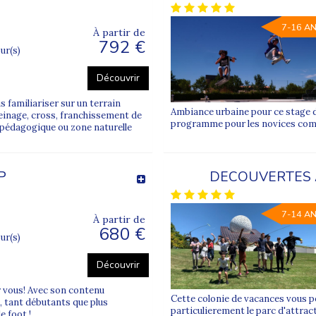
7-16 A
À partir de
792 €
our(s)
Découvrir
familiariser sur un terrain
Ambiance urbaine pour ce stage de
 freinage, cross, franchissement de
programme pour les novices com
u pédagogique ou zone naturelle
P
DECOUVERTES 
7-14 A
À partir de
680 €
our(s)
Découvrir
ur vous! Avec son contenu
Cette colonie de vacances vous pe
, tant débutants que plus
particulierement le parc d'attrac
 foot !