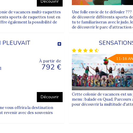
Découvrir
lonie de vacances multi-raquettes
Une folle envie de te défouler ?
érents sports de raquettes tout en
de découvrir différents sports de
ffre également la possibilité de
tu te familiariseras avec le judo, 
de découvrir le parc d'attraction
N PLEUVAIT
SENSATIONS
11-16 A
À partir de
792 €
1
Cette colonie de vacances est un 
Découvrir
menu : balade en Quad, Parcours a
pour découvrir la multitude d'att
ne vous offrira la destination
nt revenir avec des souvenirs