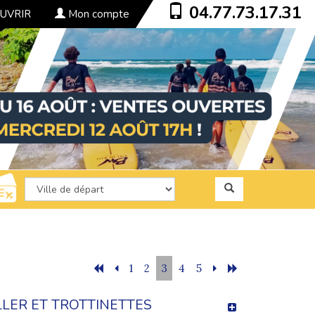
04.77.73.17.31
UVRIR
Mon compte
1
2
3
4
5
LLER ET TROTTINETTES