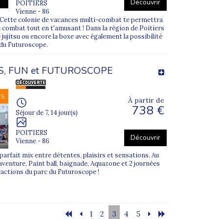
Découvrir
POITIERS
Vienne - 86
?? Cette colonie de vacances multi-combat te permettra
 combat tout en t'amusant ! Dans la région de Poitiers
le jujitsu ou encore la boxe avec également la possibilité
 du Futuroscope.
, FUN et FUTUROSCOPE
NS
À partir de
738 €
Séjour de 7, 14 jour(s)
POITIERS
Découvrir
Vienne - 86
parfait mix entre détentes, plaisirs et sensations. Au
venture, Paint ball, baignade, Aquazone et 2 journées
ractions du parc du Futuroscope !
1
2
3
4
5