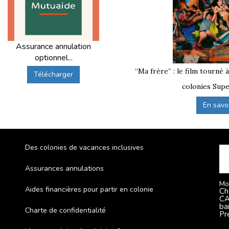
Assurance annulation
optionnel...
“Ma frère” : le film tourné 
Télécharger
colonies Supe
En savoir
Des colonies de vacances inclusives
Assurances annulations
Mo
Aides financières pour partir en colonie
Ch
CA
ba
Charte de confidentialité
Pr