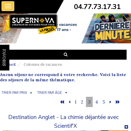
04.77.73.17.31
Toggle
navigation
FAVORIS
Accueil
Colonies de vacances
Aucun séjour ne correspond à votre recherche. Voici la liste
des séjours de la même thématique.
TRIER PAR PRIX
TRIER PAR ÂGE
1
2
3
4
5
Destination Anglet - La chimie déjantée avec
Scientif'X