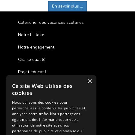
En savoir plus ...
Calendrier des vacances scolaires
Notre histoire
Notre engagement
Charte qualité
Projet éducatif
×
Ce site Web utilise des
Des colonies de vacances inclusives
cookies
Assurances annulations
Nous utilisons des cookies pour
personnaliser le contenu, les publicités et
Aides financières pour partir en colonie
analyser notre trafic. Nous partageons
également des informations sur votre
Charte de confidentialité
utilisation de notre site avec nos
partenaires de publicité et d'analyse qui