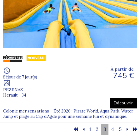
À partir de
745 €
Séjour de 7 jour(s)
PEZENAS
Herault - 34
Découvrir
Colonie mer sensations – Été 2026 : Pirate World, Aqua Park, Water
Jump et plage au Cap d’Agde pour une semaine fun et dynamique.
1
2
3
4
5