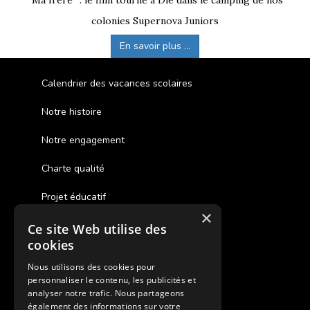
“Ma frère” : le film tourné à Die dans le camping de nos
colonies Supernova Juniors
En savoir plus ...
Calendrier des vacances scolaires
Notre histoire
Notre engagement
Charte qualité
Projet éducatif
×
Ce site Web utilise des
Des colonies de vacances inclusives
cookies
Assurances annulations
Nous utilisons des cookies pour
personnaliser le contenu, les publicités et
Aides financières pour partir en colonie
analyser notre trafic. Nous partageons
également des informations sur votre