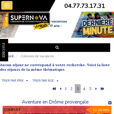
04.77.73.17.31
Toggle
navigation
FAVORIS
Accueil
Colonies de vacances
Aucun séjour ne correspond à votre recherche. Voici la liste
des séjours de la même thématique.
TRIER PAR PRIX
TRIER PAR ÂGE
1
2
3
4
5
Aventure en Drôme provençale
COMPLET
12-16 ANS