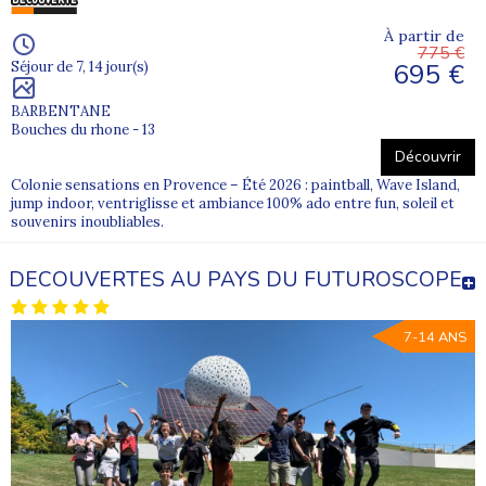
À partir de
775 €
695 €
Séjour de 7, 14 jour(s)
BARBENTANE
Bouches du rhone - 13
Découvrir
Colonie sensations en Provence – Été 2026 : paintball, Wave Island,
jump indoor, ventriglisse et ambiance 100% ado entre fun, soleil et
souvenirs inoubliables.
DECOUVERTES AU PAYS DU FUTUROSCOPE
7-14 ANS