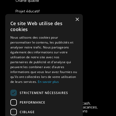
Charte qualité
Projet éducatif
×
Ce site Web utilise des
Des colonies de vacances inclusives
cookies
Assurances annulations
Nous utilisons des cookies pour
personnaliser le contenu, les publicités et
Aides financières pour partir en colonie
analyser notre trafic. Nous partageons
également des informations sur votre
Charte de confidentialité
utilisation de notre site avec nos
partenaires de publicité et d'analyse qui
peuvent les combiner avec d'autres
Vacances Adaptées Adulte Supernova
informations que vous leur avez fournies ou
qu'ils ont collectées lors de votre utilisation
de leurs services.
En savoir plus
STRICTEMENT NÉCESSAIRES
Modes de règlement acceptés
PERFORMANCE
Chèque, Virement, Espèces, Mandats cash,
Bons CAF, Conseil général, Chèques vacances,
Carte bancaire, Prise en charge reçu sans
CIBLAGE
règlement, Prélèvement, Pass Colo