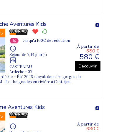
che Aventures Kids
NS
re des aventures culturelles et sportives
Jusqu'à 100€ de réduction
À partir de
680 €
ts.
580 €
Séjour de 7, 14 jour(s)
Découvrir
CASTELJAU
Ardeche - 07
rdèche – Été 2026 : kayak dans les gorges du
fin de permettre au plus grand nombre de partir.
yball et baignades en rivière à Casteljau.
me Aventures Kids
NS
 avec un équilibre entre activités sportives,
À partir de
680 €