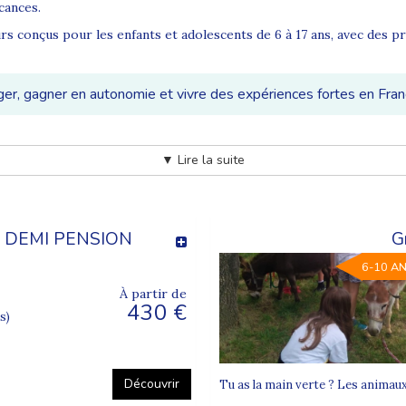
cances.
rs conçus pour les enfants et adolescents de 6 à 17 ans, avec des 
ger, gagner en autonomie et vivre des expériences fortes en Fran
▼ Lire la suite
isant autonomie, respect et esprit d’équipe. Les activités sont en
ité.
créatifs, jeux collectifs et découvertes nature. Les adolescents pro
r.
- DEMI PENSION
G
6-10 A
À partir de
430 €
s)
Découvrir
Tu as la main verte ? Les animaux