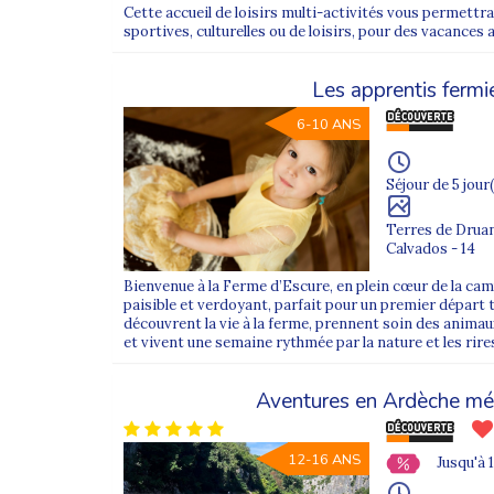
Cette accueil de loisirs multi-activités vous permett
Colonie de vacances 11 ans
sportives, culturelles ou de loisirs, pour des vacances a
Colonie de vacances ado
Les apprentis fermi
Des destinations variées en France et à l’étranger
6-10 ANS
Nos colonies se déroulent en bord de mer, à la mont
enrichissantes.
Séjour de 5 jour(
Surf, voile, ski, kayak ou séjours multi-activités :
Terres de Drua
Découvrez nos
colonies de vacances en France
ou 
Calvados - 14
Une colonie accessible et inclusive
Bienvenue à la Ferme d’Escure, en plein cœur de la ca
Supernova Juniors propose des colonies agréées CAF
paisible et verdoyant, parfait pour un premier départ t
découvrent la vie à la ferme, prennent soin des animau
Notre approche inclusive garantit un encadrement at
et vivent une semaine rythmée par la nature et les rire
Le soleil se couche sur un groupe d’adolescents auto
Aventures en Ardèche mér
Découvrez nos différents formats de camps de v
Les
camps de vacances
Supernova Juniors proposent 
12-16 ANS
Jusqu'à 
découvertes et temps de détente.