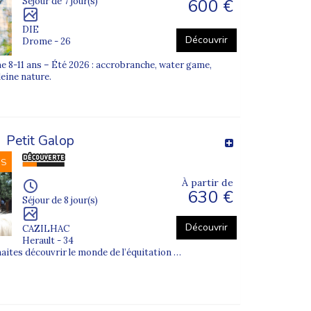
600 €
Séjour de 7 jour(s)
re enfant.
DIE
Découvrir
Drome - 26
 8-11 ans – Été 2026 : accrobranche, water game,
leine nature.
Petit Galop
NS
À partir de
630 €
Séjour de 8 jour(s)
Découvrir
CAZILHAC
Herault - 34
haites découvrir le monde de l’équitation …