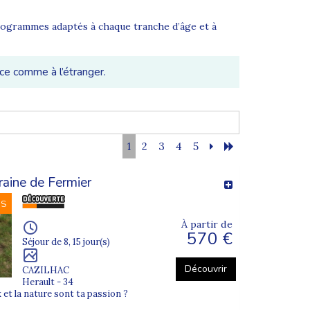
programmes adaptés à chaque tranche d’âge et à
ce comme à l’étranger.
cadrées par des animateurs diplômés dans des
1
2
3
4
5
fitent de programmes dynamiques incluant surf,
raine de Fermier
NS
À partir de
570 €
Séjour de 8, 15 jour(s)
Découvrir
CAZILHAC
Herault - 34
 et la nature sont ta passion ?