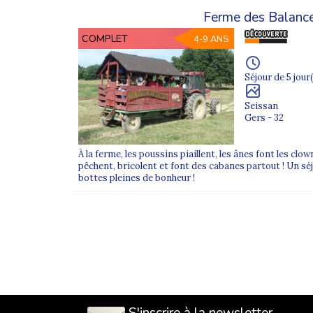
Ferme des Balanc
COMPLET
4-9 ANS
Séjour de 5 jour(
Seissan
Gers - 32
À la ferme, les poussins piaillent, les ânes font les clow
pêchent, bricolent et font des cabanes partout ! Un séjo
bottes pleines de bonheur !
S'inscrire à la newsletter