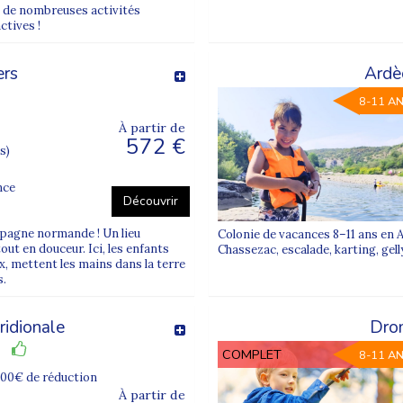
ra de nombreuses activités
ctives !
ers
Ardè
8-11 A
agne ou en pleine nature. À l’étranger, les adolescents peuvent viv
À partir de
572 €
s)
 chaque saison propose des expériences adaptées aux envies des enfan
nce
nos
séjours ado à l’étranger
.
Découvrir
mpagne normande ! Un lieu
Colonie de vacances 8–11 ans en A
 avec des aides financières adaptées et des réductions fratries a
out en douceur. Ici, les enfants
Chassezac, escalade, karting, gell
x, mettent les mains dans la terre
tentif, dans un cadre bienveillant et sécurisé.
s.
ur d’un feu de camp après une journée de kayak intense.
idionale
Dro
acances
COMPLET
8-11 A
des formats variés, du séjour d’une semaine aux séjours plus longs,
100€ de réduction
À partir de