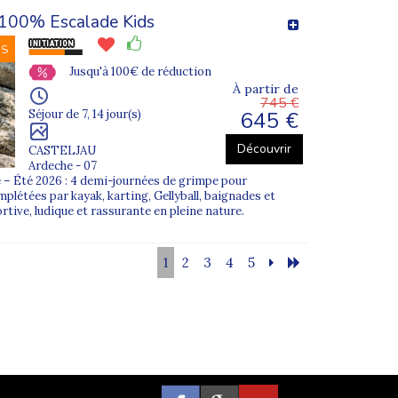
100% Escalade Kids
NS
Jusqu'à 100€ de réduction
À partir de
745 €
645 €
Séjour de 7, 14 jour(s)
Découvrir
CASTELJAU
Ardeche - 07
 – Été 2026 : 4 demi-journées de grimpe pour
mplétées par kayak, karting, Gellyball, baignades et
tive, ludique et rassurante en pleine nature.
1
2
3
4
5