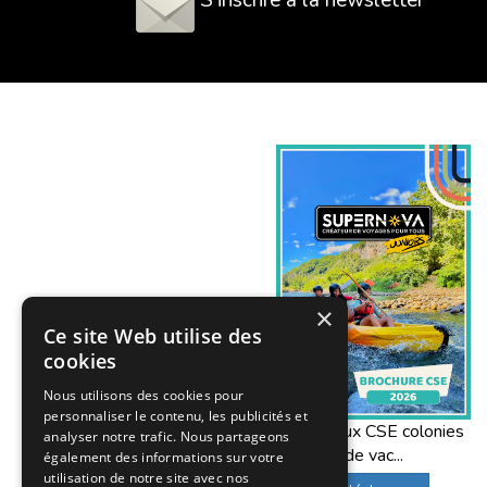
×
Ce site Web utilise des
cookies
Nous utilisons des cookies pour
personnaliser le contenu, les publicités et
Offres aux CSE colonies
analyser notre trafic. Nous partageons
de vac...
également des informations sur votre
utilisation de notre site avec nos