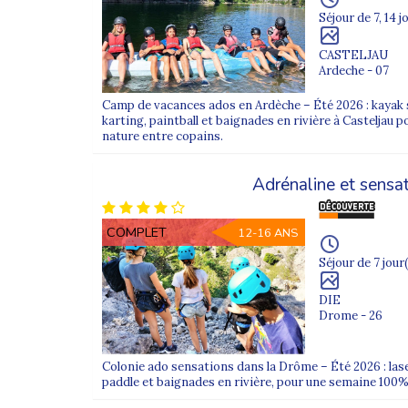
Séjour de 7, 14 j
Découvrez ci-dessous les colonies de vacances pr
CASTELJAU
FAQ – Colonies de vacances
Ardeche - 07
1. Quels documents sont nécessaires ?
Camp de vacances ados en Ardèche – Été 2026 : kayak s
Une fiche sanitaire, une autorisation parentale et p
karting, paintball et baignades en rivière à Casteljau
nature entre copains.
2. Comment sont organisés les repas ?
Les repas sont préparés sur place ou par des presta
Adrénaline et sensa
3. Peut-on contacter les enfants pendant le 
Oui, des points de contact sont organisés avec les fa
COMPLET
12-16 ANS
Séjour de 7 jour(
DIE
Drome - 26
Colonie ado sensations dans la Drôme – Été 2026 : las
paddle et baignades en rivière, pour une semaine 100% 