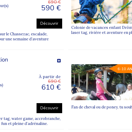
690 €
590 €
our(s)
oposées par Supernova Juniors et trouvez le séjour idéal pour vot
Découvrir
Colonie de vacances enfant Drôme
laser tag, rivière et aventure en p
ur le Chassezac, escalade,
arfois un certificat médical sont demandés avant le départ.
 pour une semaine d’aventure
taires, avec prise en compte des allergies et régimes spécifiques.
tion
séjour ?
6-10 A
milles tout au long de la colonie.
À partir de
690 €
610 €
s)
Fan de cheval ou de poney, tu sou
Découvrir
er tag, water game, accrobranche,
fun et pleine d’adrénaline.