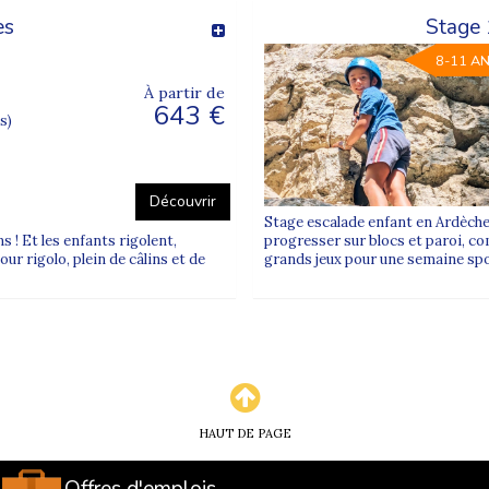
es
Stage 
8-11 A
À partir de
643 €
s)
Découvrir
Stage escalade enfant en Ardèche
ns ! Et les enfants rigolent,
progresser sur blocs et paroi, co
ur rigolo, plein de câlins et de
grands jeux pour une semaine spor
HAUT DE PAGE
Offres d'emplois