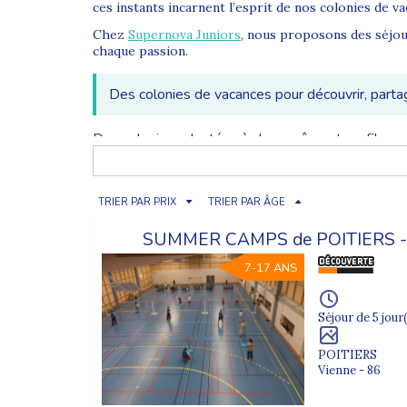
ces instants incarnent l’esprit de nos colonies de va
Chez
Supernova Juniors
, nous proposons des séjou
chaque passion.
Des colonies de vacances pour découvrir, parta
Des colonies adaptées à chaque âge et profil
Nos séjours s’appuient sur un projet éducatif favor
centres sélectionnés pour leur sécurité et leur qual
TRIER PAR PRIX
TRIER PAR ÂGE
Pour les plus jeunes, les journées mêlent ateliers 
kayak, équitation, randonnées et séjours à l’étrange
SUMMER CAMPS de POITIERS 
Colonie de vacances 6 ans
7-17 ANS
Colonie de vacances 7 ans
Séjour de 5 jour(
Colonie de vacances 8 ans
POITIERS
Colonie de vacances 9 ans
Vienne - 86
Colonie de vacances 10 ans