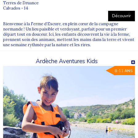
Terres de Druance
Toussaint : activités, rencontres et nouvelles aventures
Calvados - 14
Découvrir
En colonie de vacances, les plus beaux souvenirs naissent souvent
Bienvenue à la Ferme d’Escure, en plein cœur de la campagne
d’un jeu, d’une rencontre ou d’un premier défi réussi.
normande ! Un lieu paisible et verdoyant, parfait pour un premier
départ tout en douceur. Ici, les enfants découvrent la vie à la ferme,
Encadrement, sécurité et confiance
prennent soin des animaux, mettent les mains dans la terre et vivent
La sécurité et le bien-être des jeunes sont au cœur de
une semaine rythmée par la nature et les rires.
l’organisation de chaque séjour Supernova Juniors.
Ardèche Aventures Kids
Nos colonies de vacances 2026 sont construites dans le respect du
cadre réglementaire, avec des équipes attentives, disponibles et
8-11 ANS
formées à l’accompagnement des enfants et adolescents.
Découvrez ci-dessous notre sélection de colonies de vacances
2026 et choisissez le séjour idéal selon l’âge, les envies et la
personnalité de votre enfant.
Explorez les séjours et trouvez la colo parfaite pour des vacances
pleines de liberté, de partage et de découvertes.