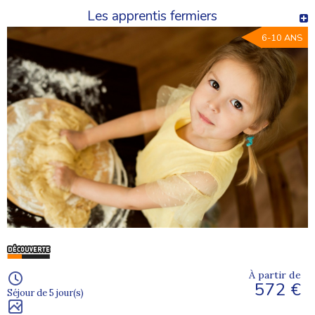
Veillées et animations
Les apprentis fermiers
Temps de partage entre jeunes
6-10 ANS
Des colonies adaptées à chaque âge
Parce qu’un enfant de 6 ans n’a pas les mêmes besoins qu’un
adolescent de 15 ans, nos séjours sont organisés par tranches
d’âge.
Cette organisation permet de proposer des activités adaptées,
une vie de groupe équilibrée et une ambiance cohérente avec les
envies de chacun.
Des colonies de vacances toute l’année
Les colonies de vacances 2026 sont proposées pendant les
différentes périodes de vacances scolaires :
Été : nature, soleil, aventures et activités outdoor
Hiver : montagne, neige et sports de glisse
À partir de
572 €
Printemps : séjours courts, découvertes et premières
Séjour de 5 jour(s)
expériences