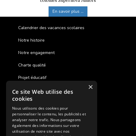
colonies Supernova Juniors
En savoir plus ...
Calendrier des vacances scolaires
Notre histoire
Notre engagement
Charte qualité
Projet éducatif
×
Ce site Web utilise des
Des colonies de vacances inclusives
cookies
Assurances annulations
Nous utilisons des cookies pour
personnaliser le contenu, les publicités et
Aides financières pour partir en colonie
analyser notre trafic. Nous partageons
également des informations sur votre
Charte de confidentialité
utilisation de notre site avec nos