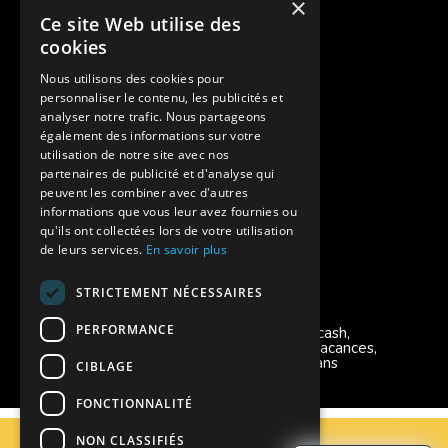
×
Ce site Web utilise des
Des colonies de vacances inclusives
cookies
Assurances annulations
Nous utilisons des cookies pour
personnaliser le contenu, les publicités et
Aides financières pour partir en colonie
analyser notre trafic. Nous partageons
également des informations sur votre
Charte de confidentialité
utilisation de notre site avec nos
partenaires de publicité et d'analyse qui
peuvent les combiner avec d'autres
Vacances Adaptées Adulte Supernova
informations que vous leur avez fournies ou
qu'ils ont collectées lors de votre utilisation
de leurs services.
En savoir plus
STRICTEMENT NÉCESSAIRES
Modes de règlement acceptés
PERFORMANCE
Chèque, Virement, Espèces, Mandats cash,
Bons CAF, Conseil général, Chèques vacances,
Carte bancaire, Prise en charge reçu sans
CIBLAGE
règlement, Prélèvement, Pass Colo
FONCTIONNALITÉ
C.G.V
NON CLASSIFIÉS