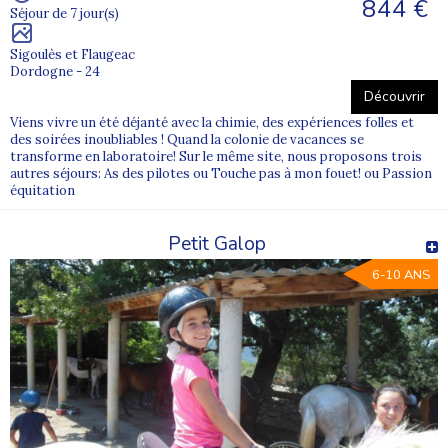
844 €
Séjour de 7 jour(s)
Toussaint : activités, rencontres et nouvelles aventures
Sigoulès et Flaugeac
En colonie de vacances, les plus beaux souvenirs naissent souvent
Dordogne - 24
d’un jeu, d’une rencontre ou d’un premier défi réussi.
Découvrir
Encadrement, sécurité et confiance
Viens vivre un été déjanté avec la chimie, des expériences folles et
des soirées inoubliables ! Quand la colonie de vacances se
La sécurité et le bien-être des jeunes sont au cœur de
transforme en laboratoire! Sur le même site, nous proposons trois
l’organisation de chaque séjour Supernova Juniors.
autres séjours: As des pilotes ou Touche pas à mon fouet! ou Passion
équitation
Nos colonies de vacances 2026 sont construites dans le respect du
cadre réglementaire, avec des équipes attentives, disponibles et
formées à l’accompagnement des enfants et adolescents.
Petit Galop
6-10 ANS
Découvrez ci-dessous notre sélection de colonies de vacances
2026 et choisissez le séjour idéal selon l’âge, les envies et la
personnalité de votre enfant.
Explorez les séjours et trouvez la colo parfaite pour des vacances
pleines de liberté, de partage et de découvertes.