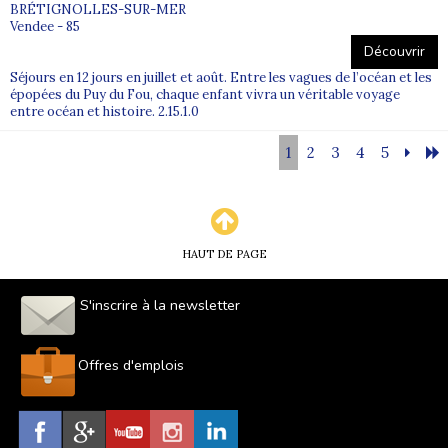
BRÉTIGNOLLES-SUR-MER
Vendee - 85
Découvrir
Séjours en 12 jours en juillet et août. Entre les vagues de l’océan et les
épopées du Puy du Fou, chaque enfant vivra un véritable voyage
entre océan et histoire. 2.15.1.0
1
2
3
4
5
HAUT DE PAGE
S'inscrire à la newsletter
Offres d'emplois