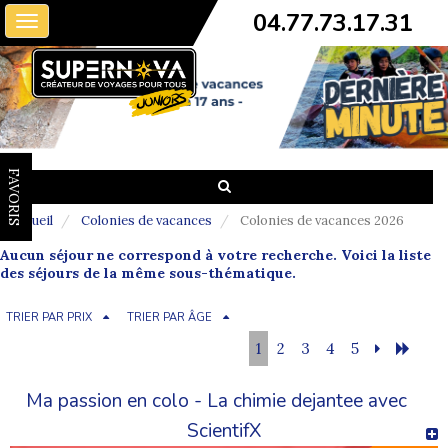
04.77.73.17.31
Toggle
navigation
FAVORIS
Accueil
Colonies de vacances
Colonies de vacances 2026
Aucun séjour ne correspond à votre recherche. Voici la liste
des séjours de la même sous-thématique.
TRIER PAR PRIX
TRIER PAR ÂGE
1
2
3
4
5
Ma passion en colo - La chimie dejantee avec
ScientifX