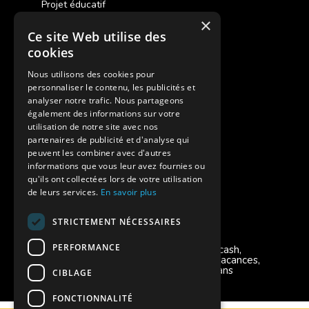
Projet éducatif
×
Ce site Web utilise des
Des colonies de vacances inclusives
cookies
Assurances annulations
Nous utilisons des cookies pour
personnaliser le contenu, les publicités et
Aides financières pour partir en colonie
analyser notre trafic. Nous partageons
également des informations sur votre
Charte de confidentialité
utilisation de notre site avec nos
partenaires de publicité et d'analyse qui
peuvent les combiner avec d'autres
Vacances Adaptées Adulte Supernova
informations que vous leur avez fournies ou
qu'ils ont collectées lors de votre utilisation
de leurs services.
En savoir plus
STRICTEMENT NÉCESSAIRES
Modes de règlement acceptés
PERFORMANCE
Chèque, Virement, Espèces, Mandats cash,
Bons CAF, Conseil général, Chèques vacances,
Carte bancaire, Prise en charge reçu sans
CIBLAGE
règlement, Prélèvement, Pass Colo
FONCTIONNALITÉ