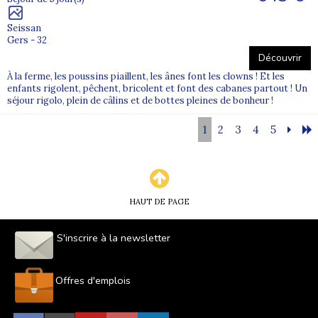
Seissan
Gers - 32
Découvrir
À la ferme, les poussins piaillent, les ânes font les clowns ! Et les
enfants rigolent, pêchent, bricolent et font des cabanes partout ! Un
séjour rigolo, plein de câlins et de bottes pleines de bonheur !
1
2
3
4
5
HAUT DE PAGE
S'inscrire à la newsletter
Offres d'emplois