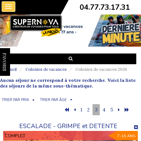
04.77.73.17.31
Toggle
navigation
FAVORIS
Accueil
Colonies de vacances
Colonies de vacances 2026
Aucun séjour ne correspond à votre recherche. Voici la liste
des séjours de la même sous-thématique.
TRIER PAR PRIX
TRIER PAR ÂGE
1
2
3
4
5
ESCALADE - GRIMPE et DETENTE
COMPLET
7-16 ANS