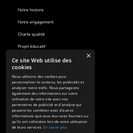
Notre histoire
Notre engagement
Charte qualité
Projet éducatif
×
Ce site Web utilise des
Des colonies de vacances inclusives
cookies
Assurances annulations
Nous utilisons des cookies pour
personnaliser le contenu, les publicités et
Aides financières pour partir en colonie
analyser notre trafic. Nous partageons
également des informations sur votre
Charte de confidentialité
utilisation de notre site avec nos
partenaires de publicité et d'analyse qui
peuvent les combiner avec d'autres
Vacances Adaptées Adulte Supernova
informations que vous leur avez fournies ou
qu'ils ont collectées lors de votre utilisation
de leurs services.
En savoir plus