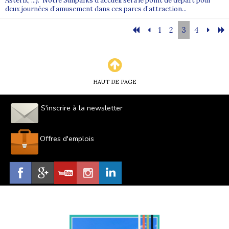
Astérix, ...). Notre Sunparks d’accueil sera le point de départ pour
deux journées d’amusement dans ces parcs d’attraction...
1
2
3
4
HAUT DE PAGE
S'inscrire à la newsletter
Offres d'emplois