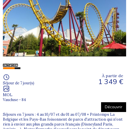
À partir de
1 349 €
Séjour de 7 jour(s)
MOL
Vaucluse - 84
Découvrir
Séjours en 7 jours : 4 au 10/07 et du 01 au 07/08 + Printemps La
Belgique et les Pays-Bas foisonnent de parcs d'attraction qui n'ont
rien à envier aux plus grands parcs français (Disneyland Paris,