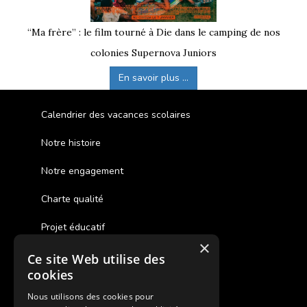
“Ma frère” : le film tourné à Die dans le camping de nos
colonies Supernova Juniors
En savoir plus ...
Calendrier des vacances scolaires
Notre histoire
Notre engagement
Charte qualité
Projet éducatif
×
Ce site Web utilise des
Des colonies de vacances inclusives
cookies
Assurances annulations
Nous utilisons des cookies pour