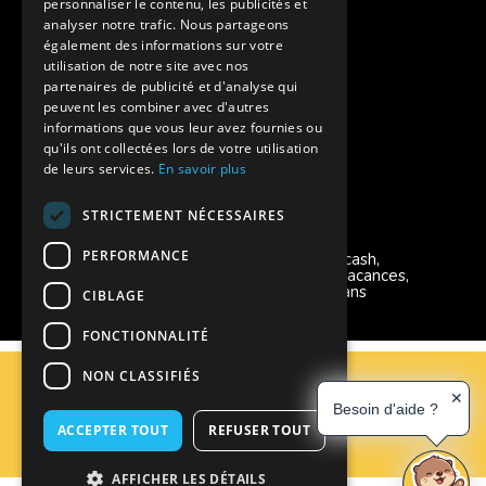
personnaliser le contenu, les publicités et
Aides financières pour partir en colonie
analyser notre trafic. Nous partageons
également des informations sur votre
Charte de confidentialité
utilisation de notre site avec nos
partenaires de publicité et d'analyse qui
peuvent les combiner avec d'autres
Vacances Adaptées Adulte Supernova
informations que vous leur avez fournies ou
qu'ils ont collectées lors de votre utilisation
de leurs services.
En savoir plus
STRICTEMENT NÉCESSAIRES
Modes de règlement acceptés
PERFORMANCE
Chèque, Virement, Espèces, Mandats cash,
Bons CAF, Conseil général, Chèques vacances,
Carte bancaire, Prise en charge reçu sans
CIBLAGE
règlement, Prélèvement, Pass Colo
FONCTIONNALITÉ
C.G.V
NON CLASSIFIÉS
Mentions Légales
✕
Besoin d'aide ?
Plan du site
ACCEPTER TOUT
REFUSER TOUT
Espace Professionnels
Nous contacter
AFFICHER LES DÉTAILS