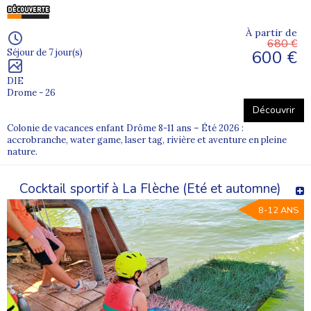
À partir de
680 €
600 €
Séjour de 7 jour(s)
DIE
Drome - 26
Découvrir
Colonie de vacances enfant Drôme 8-11 ans – Été 2026 :
accrobranche, water game, laser tag, rivière et aventure en pleine
nature.
Cocktail sportif à La Flèche (Eté et automne)
8-12 ANS