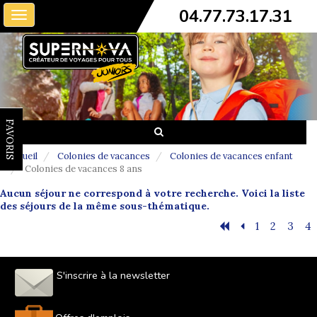
04.77.73.17.31
Toggle
navigation
FAVORIS
Accueil
Colonies de vacances
Colonies de vacances enfant
Colonies de vacances 8 ans
Aucun séjour ne correspond à votre recherche. Voici la liste
des séjours de la même sous-thématique.
1
2
3
4
S'inscrire à la newsletter