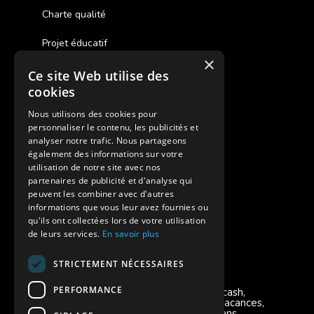
Charte qualité
Projet éducatif
×
Ce site Web utilise des
Des colonies de vacances inclusives
cookies
Assurances annulations
Nous utilisons des cookies pour
personnaliser le contenu, les publicités et
Aides financières pour partir en colonie
analyser notre trafic. Nous partageons
également des informations sur votre
Charte de confidentialité
utilisation de notre site avec nos
partenaires de publicité et d'analyse qui
peuvent les combiner avec d'autres
Vacances Adaptées Adulte Supernova
informations que vous leur avez fournies ou
qu'ils ont collectées lors de votre utilisation
de leurs services.
En savoir plus
STRICTEMENT NÉCESSAIRES
Modes de règlement acceptés
PERFORMANCE
Chèque, Virement, Espèces, Mandats cash,
Bons CAF, Conseil général, Chèques vacances,
Carte bancaire, Prise en charge reçu sans