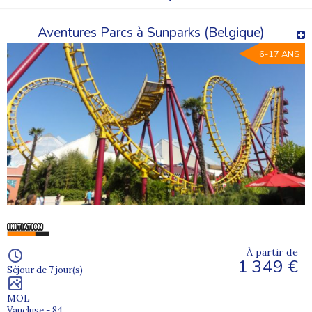
Aventures Parcs à Sunparks (Belgique)
6-17 ANS
À partir de
1 349 €
Séjour de 7 jour(s)
MOL
Vaucluse - 84