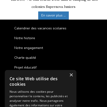
colonies Supernova Juniors
En savoir plus ...
Calendrier des vacances scolaires
Notre histoire
Notre engagement
Charte qualité
Projet éducatif
×
Ce site Web utilise des
Des colonies de vacances inclusives
cookies
Assurances annulations
Nous utilisons des cookies pour
personnaliser le contenu, les publicités et
Aides financières pour partir en colonie
analyser notre trafic. Nous partageons
également des informations sur votre