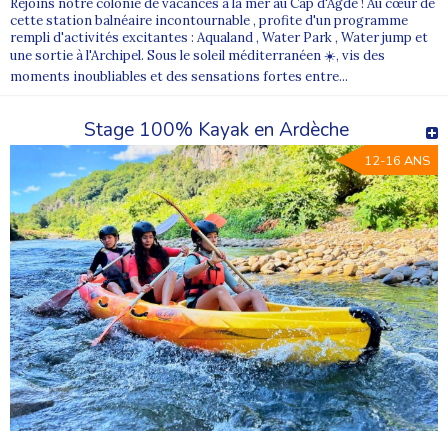
Rejoins notre colonie de vacances à la mer au Cap d'Agde ! Au cœur de
cette station balnéaire incontournable , profite d'un programme
rempli d'activités excitantes : Aqualand , Water Park , Water jump et
une sortie à l'Archipel. Sous le soleil méditerranéen ☀️, vis des
moments inoubliables et des sensations fortes entre...
Stage 100% Kayak en Ardèche
12-16 ANS