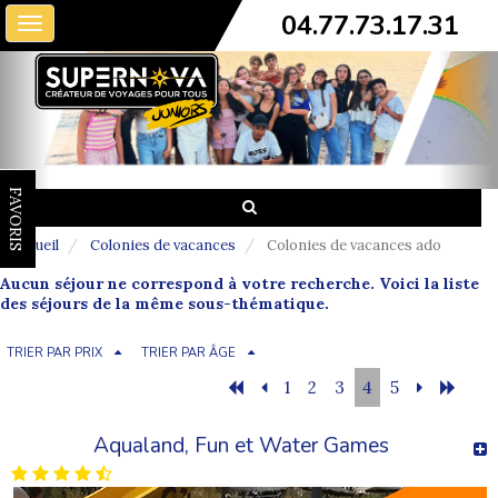
04.77.73.17.31
Toggle
navigation
FAVORIS
Accueil
Colonies de vacances
Colonies de vacances ado
Aucun séjour ne correspond à votre recherche. Voici la liste
des séjours de la même sous-thématique.
TRIER PAR PRIX
TRIER PAR ÂGE
1
2
3
4
5
Aqualand, Fun et Water Games