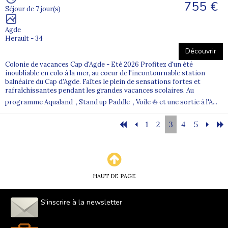
755 €
Séjour de 7 jour(s)
Agde
Herault - 34
Découvrir
Colonie de vacances Cap d'Agde - Eté 2026 Profitez d'un été
inoubliable en colo à la mer, au coeur de l'incontournable station
balnéaire du Cap d'Agde. Faîtes le plein de sensations fortes et
rafraîchissantes pendant les grandes vacances scolaires. Au
programme Aqualand , Stand up Paddle , Voile ⛵ et une sortie à l'A...
1
2
3
4
5
HAUT DE PAGE
S'inscrire à la newsletter