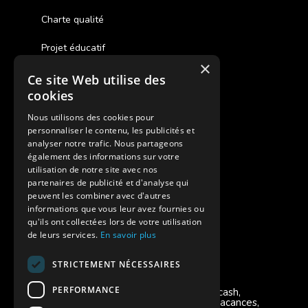
Charte qualité
Projet éducatif
×
Ce site Web utilise des
Des colonies de vacances inclusives
cookies
Assurances annulations
Nous utilisons des cookies pour
personnaliser le contenu, les publicités et
Aides financières pour partir en colonie
analyser notre trafic. Nous partageons
également des informations sur votre
Charte de confidentialité
utilisation de notre site avec nos
partenaires de publicité et d'analyse qui
peuvent les combiner avec d'autres
Vacances Adaptées Adulte Supernova
informations que vous leur avez fournies ou
qu'ils ont collectées lors de votre utilisation
de leurs services.
En savoir plus
STRICTEMENT NÉCESSAIRES
Modes de règlement acceptés
PERFORMANCE
Chèque, Virement, Espèces, Mandats cash,
Bons CAF, Conseil général, Chèques vacances,