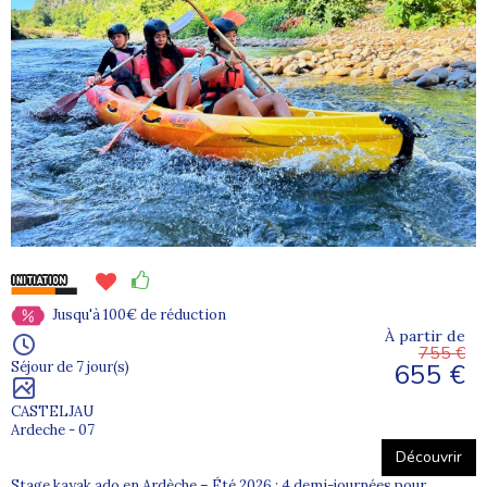
Jusqu'à 100€ de réduction
À partir de
755 €
655 €
Séjour de 7 jour(s)
CASTELJAU
Ardeche - 07
Découvrir
Stage kayak ado en Ardèche – Été 2026 : 4 demi-journées pour