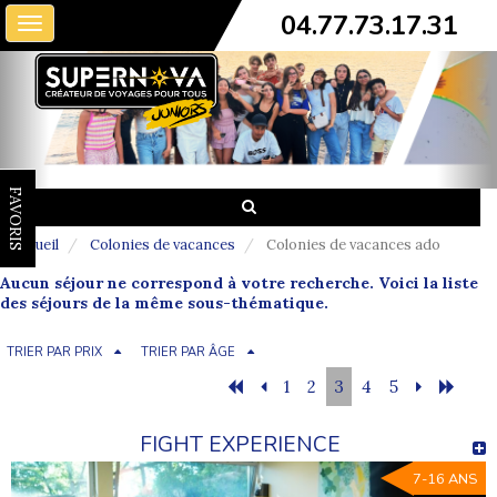
04.77.73.17.31
Toggle
navigation
FAVORIS
Accueil
Colonies de vacances
Colonies de vacances ado
Aucun séjour ne correspond à votre recherche. Voici la liste
des séjours de la même sous-thématique.
TRIER PAR PRIX
TRIER PAR ÂGE
1
2
3
4
5
FIGHT EXPERIENCE
7-16 ANS