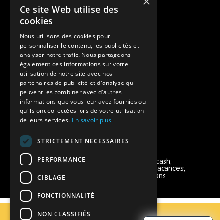
×
Ce site Web utilise des
Des colonies de vacances inclusives
cookies
Assurances annulations
Nous utilisons des cookies pour
personnaliser le contenu, les publicités et
Aides financières pour partir en colonie
analyser notre trafic. Nous partageons
également des informations sur votre
Charte de confidentialité
utilisation de notre site avec nos
partenaires de publicité et d'analyse qui
peuvent les combiner avec d'autres
Vacances Adaptées Adulte Supernova
informations que vous leur avez fournies ou
qu'ils ont collectées lors de votre utilisation
de leurs services.
En savoir plus
STRICTEMENT NÉCESSAIRES
Modes de règlement acceptés
PERFORMANCE
Chèque, Virement, Espèces, Mandats cash,
Bons CAF, Conseil général, Chèques vacances,
Carte bancaire, Prise en charge reçu sans
CIBLAGE
règlement, Prélèvement, Pass Colo
FONCTIONNALITÉ
C.G.V
NON CLASSIFIÉS