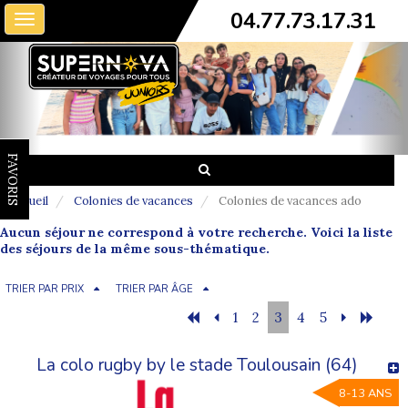
04.77.73.17.31
Toggle
navigation
FAVORIS
Accueil
Colonies de vacances
Colonies de vacances ado
Aucun séjour ne correspond à votre recherche. Voici la liste
des séjours de la même sous-thématique.
TRIER PAR PRIX
TRIER PAR ÂGE
1
2
3
4
5
La colo rugby by le stade Toulousain (64)
8-13 ANS