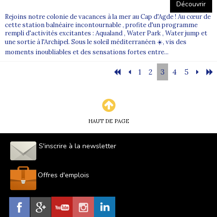
Découvrir
Rejoins notre colonie de vacances à la mer au Cap d'Agde ! Au cœur de
cette station balnéaire incontournable , profite d'un programme
rempli d'activités excitantes : Aqualand , Water Park , Water jump et
une sortie à l'Archipel. Sous le soleil méditerranéen ☀️, vis des
moments inoubliables et des sensations fortes entre...
1
2
3
4
5
HAUT DE PAGE
S'inscrire à la newsletter
Offres d'emplois