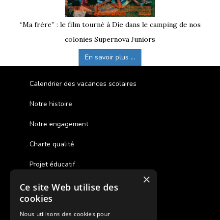
“Ma frère” : le film tourné à Die dans le camping de nos
colonies Supernova Juniors
En savoir plus ...
Calendrier des vacances scolaires
Notre histoire
Notre engagement
Charte qualité
Projet éducatif
×
Ce site Web utilise des
Des colonies de vacances inclusives
cookies
Assurances annulations
Nous utilisons des cookies pour