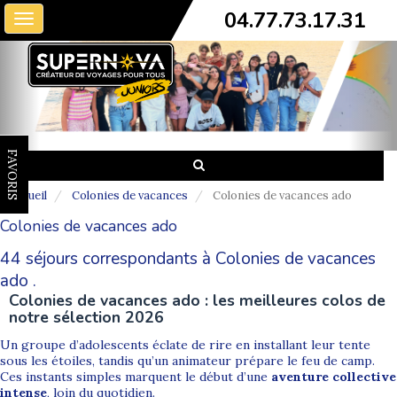
04.77.73.17.31
Toggle
navigation
FAVORIS
Accueil
Colonies de vacances
Colonies de vacances ado
Colonies de vacances ado
44 séjours correspondants à Colonies de vacances
ado .
Colonies de vacances ado : les meilleures colos de
notre sélection 2026
Un groupe d’adolescents éclate de rire en installant leur tente
sous les étoiles, tandis qu’un animateur prépare le feu de camp.
Ces instants simples marquent le début d’une
aventure collective
intense
, loin du quotidien.