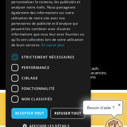
personnaliser le contenu, les publicités et
Aides financières pour partir en colonie
analyser notre trafic. Nous partageons
également des informations sur votre
Charte de confidentialité
utilisation de notre site avec nos
partenaires de publicité et d'analyse qui
peuvent les combiner avec d'autres
Vacances Adaptées Adulte Supernova
informations que vous leur avez fournies ou
qu'ils ont collectées lors de votre utilisation
de leurs services.
En savoir plus
STRICTEMENT NÉCESSAIRES
Modes de règlement acceptés
PERFORMANCE
Chèque, Virement, Espèces, Mandats cash,
Bons CAF, Conseil général, Chèques vacances,
Carte bancaire, Prise en charge reçu sans
CIBLAGE
règlement, Prélèvement, Pass Colo
FONCTIONNALITÉ
C.G.V
NON CLASSIFIÉS
Mentions Légales
✕
Besoin d'aide ?
Plan du site
ACCEPTER TOUT
REFUSER TOUT
Espace Professionnels
Nous contacter
AFFICHER LES DÉTAILS