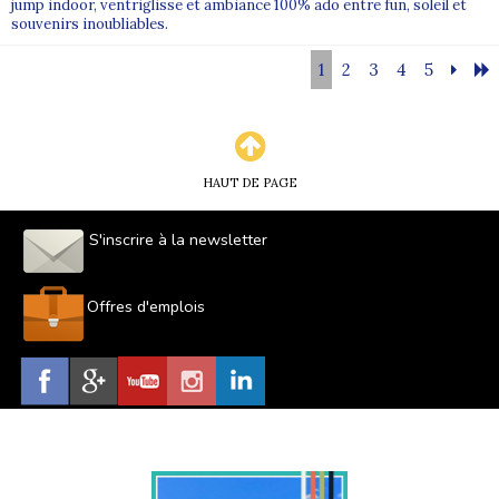
jump indoor, ventriglisse et ambiance 100% ado entre fun, soleil et
souvenirs inoubliables.
1
2
3
4
5
HAUT DE PAGE
S'inscrire à la newsletter
Offres d'emplois