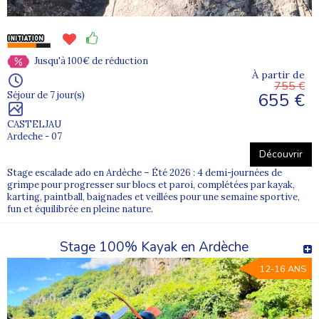
2. Quels documents sont nécessaires pour inscrire un
adolescent ?
Une fiche sanitaire, une autorisation parentale et un certificat
médical sont généralement demandés pour valider l’inscription.
Jusqu'à 100€ de réduction
À partir de
3. Peut-on choisir une colonie selon l’âge et les centres
755 €
655 €
Séjour de 7 jour(s)
d’intérêt de l’adolescent ?
Oui, nos séjours sont organisés par tranche d’âge et proposent
CASTELJAU
des activités variées pour correspondre aux envies et besoins de
Ardeche - 07
chaque jeune.
Découvrir
Stage escalade ado en Ardèche – Été 2026 : 4 demi-journées de
grimpe pour progresser sur blocs et paroi, complétées par kayak,
karting, paintball, baignades et veillées pour une semaine sportive,
fun et équilibrée en pleine nature.
Stage 100% Kayak en Ardèche
12-16 ANS