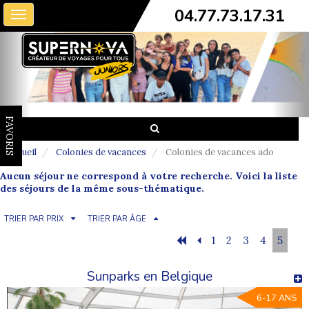
04.77.73.17.31
Toggle
navigation
FAVORIS
Accueil
Colonies de vacances
Colonies de vacances ado
Aucun séjour ne correspond à votre recherche. Voici la liste
des séjours de la même sous-thématique.
TRIER PAR PRIX
TRIER PAR ÂGE
1
2
3
4
5
Sunparks en Belgique
6-17 ANS