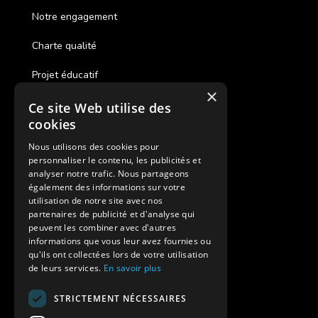
Notre engagement
Charte qualité
Projet éducatif
×
Ce site Web utilise des
Des colonies de vacances inclusives
cookies
Assurances annulations
Nous utilisons des cookies pour
personnaliser le contenu, les publicités et
Aides financières pour partir en colonie
analyser notre trafic. Nous partageons
également des informations sur votre
Charte de confidentialité
utilisation de notre site avec nos
partenaires de publicité et d'analyse qui
peuvent les combiner avec d'autres
Vacances Adaptées Adulte Supernova
informations que vous leur avez fournies ou
qu'ils ont collectées lors de votre utilisation
de leurs services.
En savoir plus
STRICTEMENT NÉCESSAIRES
Modes de règlement acceptés