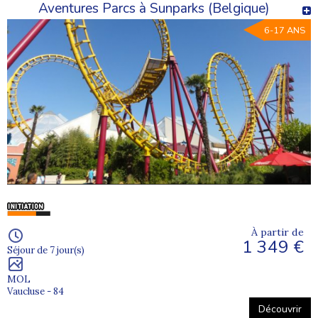
Aventures Parcs à Sunparks (Belgique)
6-17 ANS
À partir de
1 349 €
Séjour de 7 jour(s)
MOL
Vaucluse - 84
Découvrir