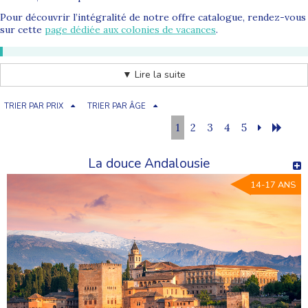
Pour découvrir l’intégralité de notre offre catalogue, rendez-vous
sur cette
page dédiée aux colonies de vacances
.
Notre sélection des meilleures
colonies de vacances ado
▼ Lire la suite
propose des séjours pour gagner en autonomie, vivre des
aventures concrètes et créer des souvenirs durables.
TRIER PAR PRIX
TRIER PAR ÂGE
Pourquoi partir en colonie de vacances ado ?
1
2
3
4
5
La
colonie de vacances ado
est un moment clé dans la vie d’un
adolescent. Elle permet de renforcer la confiance en soi,
La douce Andalousie
d’apprendre à gérer des situations nouvelles et de s’intégrer dans
un groupe avec des règles claires, loin du cadre familial habituel.
14-17 ANS
La confiance en soi à travers des défis adaptés
L’autonomie et la prise d’initiative au quotidien
Les rencontres avec des jeunes du même âge
Le dépassement de soi lors d’activités sportives et collectives