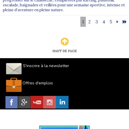
progresser sur le Chassezac, complétées par karting, paintball,
escalade, baignades et veillées pour une semaine sportive, intense et
pleine d’aventure en pleine nature.
1
2
3
4
5
HAUT DE PAGE
S'inscrire à la newsletter
Offres d'emplois