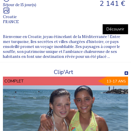
2. Quels documents sont nécessaires pour inscrire un
2 141 €
Séjour de 15 jour(s)
adolescent ?
Une fiche sanitaire, une autorisation parentale et un certificat
Croatie
médical sont généralement demandés pour valider l’inscription.
FRANCE
Découvrir
3. Peut-on choisir une colonie selon l’âge et les centres
Bienvenue en Croatie, joyau étincelant de la Méditerranée ! Entre
d’intérêt de l’adolescent ?
mer turquoise, îles secrètes et villes chargées d’histoire, ce pays
Oui, nos séjours sont organisés par tranche d’âge et proposent
ensoleillé promet un voyage inoubliable. Ses paysages à couper le
souffle, son patrimoine unique et l’ambiance chaleureuse de ses
des activités variées pour correspondre aux envies et besoins de
habitants en font une destination rêvée pour un été placé ...
chaque jeune.
Clip'Art
COMPLET
13-17 ANS