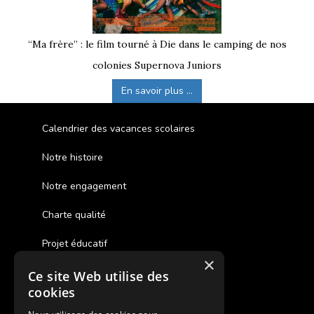
“Ma frère” : le film tourné à Die dans le camping de nos
colonies Supernova Juniors
En savoir plus ...
Calendrier des vacances scolaires
Notre histoire
Notre engagement
Charte qualité
Projet éducatif
×
Ce site Web utilise des
Des colonies de vacances inclusives
cookies
Assurances annulations