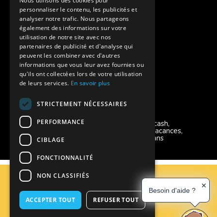
Nous utilisons des cookies pour
personnaliser le contenu, les publicités et
Aides financières pour partir en colonie
analyser notre trafic. Nous partageons
également des informations sur votre
Charte de confidentialité
utilisation de notre site avec nos
partenaires de publicité et d'analyse qui
peuvent les combiner avec d'autres
Vacances Adaptées Adulte Supernova
informations que vous leur avez fournies ou
qu'ils ont collectées lors de votre utilisation
de leurs services.
En savoir plus
STRICTEMENT NÉCESSAIRES
Modes de règlement acceptés
PERFORMANCE
Chèque, Virement, Espèces, Mandats cash,
Bons CAF, Conseil général, Chèques vacances,
Carte bancaire, Prise en charge reçu sans
CIBLAGE
règlement, Prélèvement, Pass Colo
FONCTIONNALITÉ
C.G.V
NON CLASSIFIÉS
Mentions Légales
✕
Besoin d'aide ?
Plan du site
ACCEPTER TOUT
REFUSER TOUT
Espace Professionnels
Nous contacter