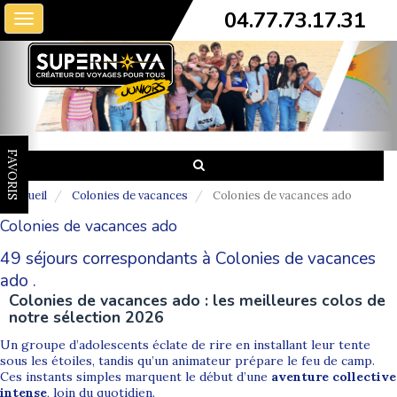
04.77.73.17.31
Toggle
navigation
FAVORIS
Accueil
Colonies de vacances
Colonies de vacances ado
Colonies de vacances ado
49 séjours correspondants à Colonies de vacances
ado .
Colonies de vacances ado : les meilleures colos de
notre sélection 2026
Un groupe d’adolescents éclate de rire en installant leur tente
sous les étoiles, tandis qu’un animateur prépare le feu de camp.
Ces instants simples marquent le début d’une
aventure collective
intense
, loin du quotidien.