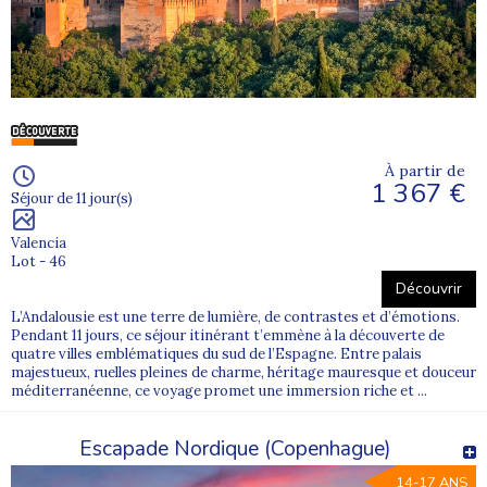
Notre sélection de colonies de vacances pour ados
Chez Supernova Juniors, chaque séjour est conçu pour répondre
aux attentes des adolescents : bouger, découvrir, partager et
ressentir des émotions fortes.
Nos colonies équilibrent activités encadrées, temps libres et vie de
groupe, avec des programmes adaptés à chaque tranche d’âge et
niveau.
À partir de
1 367 €
Activités proposées dans nos colonies ados
Séjour de 11 jour(s)
Sports nautiques : surf, kayak, paddle
Valencia
Lot - 46
Activités sensations : accrobranche, canyoning
Découvrir
Séjours itinérants avec randonnées et découvertes locales
L’Andalousie est une terre de lumière, de contrastes et d’émotions.
Pendant 11 jours, ce séjour itinérant t’emmène à la découverte de
Activités multi-sports et défis collectifs
quatre villes emblématiques du sud de l’Espagne. Entre palais
majestueux, ruelles pleines de charme, héritage mauresque et douceur
Veillées animées et temps de partage autour du feu
méditerranéenne, ce voyage promet une immersion riche et ...
Un ado peut goûter à la glisse le matin, s’initier à la grimpe l’après-
Escapade Nordique (Copenhague)
midi, puis raconter ses exploits lors d’une veillée.
14-17 ANS
Des colonies adaptées à chaque âge