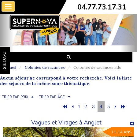
04.77.73.17.31
Toggle
navigation
FAVORIS
Accueil
Colonies de vacances
Colonies de vacances ado
Aucun séjour ne correspond à votre recherche. Voici la liste
des séjours de la même sous-thématique.
TRIER PAR PRIX
TRIER PAR ÂGE
1
2
3
4
5
Vagues et Virages à Anglet
11-14 ANS