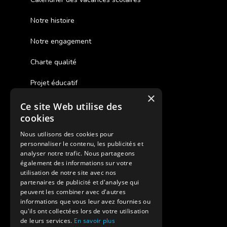
Notre histoire
Notre engagement
Charte qualité
Projet éducatif
×
Ce site Web utilise des
Des colonies de vacances inclusives
cookies
Assurances annulations
Nous utilisons des cookies pour
personnaliser le contenu, les publicités et
Aides financières pour partir en colonie
analyser notre trafic. Nous partageons
également des informations sur votre
Charte de confidentialité
utilisation de notre site avec nos
partenaires de publicité et d'analyse qui
peuvent les combiner avec d'autres
Vacances Adaptées Adulte Supernova
informations que vous leur avez fournies ou
qu'ils ont collectées lors de votre utilisation
de leurs services.
En savoir plus