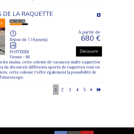
S DE LA RAQUETTE
ent personnalisé.
NS
À partir de
ription.
680 €
Séjour de 7, 14 jour(s)
Découvrir
 besoins de chaque jeune.
POITIERS
Vienne - 86
s les mains, cette colonie de vacances multi-raquettes
tra de découvrir différents sports de raquettes tout en
ers, cette colonie t'offre également la possibilité de
u Futuroscope.
1
2
3
4
5