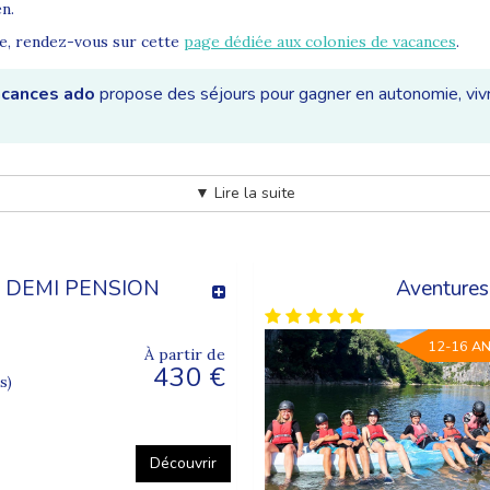
en.
ue, rendez-vous sur cette
page dédiée aux colonies de vacances
.
acances ado
propose des séjours pour gagner en autonomie, vivr
▼ Lire la suite
 la vie d’un adolescent. Elle permet de renforcer la confiance en so
 loin du cadre familial habituel.
- DEMI PENSION
Aventures
12-16 A
À partir de
430 €
s)
et collectives
s
ur répondre aux attentes des adolescents : bouger, découvrir, par
Découvrir