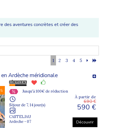
e des aventures concrètes et créer des
i, d’apprendre à gérer des situations nouvelles et
1
2
3
4
5
 en Ardèche méridionale
NS
Jusqu'à 100€ de réduction
À partir de
690 €
590 €
Séjour de 7, 14 jour(s)
CASTELJAU
tager et ressentir des émotions fortes.
Ardeche - 07
Découvrir