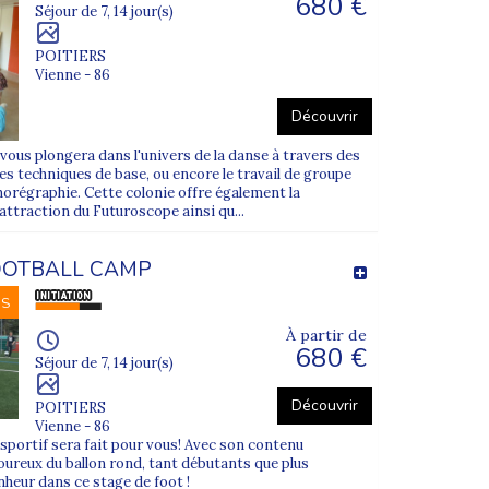
680 €
Séjour de 7, 14 jour(s)
POITIERS
Vienne - 86
Découvrir
vous plongera dans l'univers de la danse à travers des
s techniques de base, ou encore le travail de groupe
horégraphie. Cette colonie offre également la
'attraction du Futuroscope ainsi qu...
OOTBALL CAMP
NS
s d’adolescents. Chaque séjour suit un protocole
À partir de
680 €
Séjour de 7, 14 jour(s)
e organisation.
Découvrir
POITIERS
Vienne - 86
 sportif sera fait pour vous! Avec son contenu
oureux du ballon rond, tant débutants que plus
heur dans ce stage de foot !