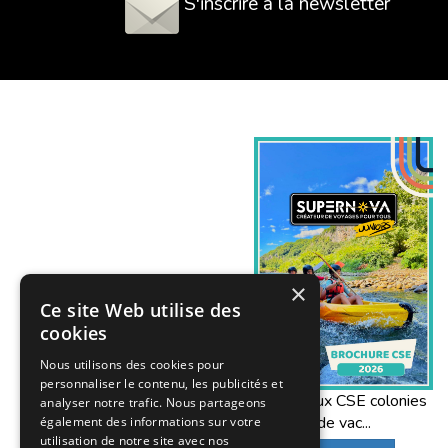
S'inscrire à la newsletter
×
Ce site Web utilise des
cookies
Nous utilisons des cookies pour
personnaliser le contenu, les publicités et
Offres aux CSE colonies
analyser notre trafic. Nous partageons
de vac...
également des informations sur votre
utilisation de notre site avec nos