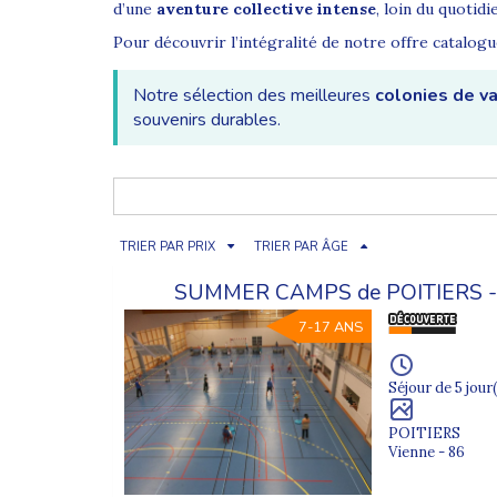
d’une
aventure collective intense
, loin du quotidi
Pour découvrir l’intégralité de notre offre catalog
Notre sélection des meilleures
colonies de v
souvenirs durables.
Pourquoi partir en colonie de vacances ado ?
La
colonie de vacances ado
est un moment clé dans
de s’intégrer dans un groupe avec des règles claires,
TRIER PAR PRIX
TRIER PAR ÂGE
La confiance en soi à travers des défis adaptés
SUMMER CAMPS de POITIERS 
L’autonomie et la prise d’initiative au quotidien
7-17 ANS
Les rencontres avec des jeunes du même âge
Séjour de 5 jour(
Le dépassement de soi lors d’activités sportives 
Notre sélection de colonies de vacances pour ado
POITIERS
Vienne - 86
Chez Supernova Juniors, chaque séjour est conçu po