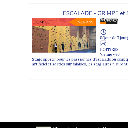
FAQ – Colonies de vacances ado
1. Comment se déroule l’encadrement dans l
ESCALADE - GRIMPE et
Chaque groupe est encadré par des animateurs dipl
COMPLET
7-16 ANS
2. Quels documents sont nécessaires pour in
Une fiche sanitaire, une autorisation parentale et u
Séjour de 7 jour(
3. Peut-on choisir une colonie selon l’âge et
Oui, nos séjours sont organisés par tranche d’âge 
POITIERS
Vienne - 86
Stage sportif pour les passionnés d'escalade ou ceux q
artificiel et sorties sur falaises, les stagiaires n'auron