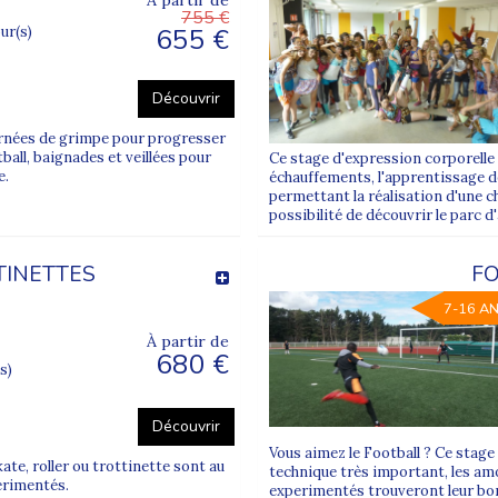
À partir de
755 €
655 €
our(s)
que période de vacances scolaires :
Découvrir
urnées de grimpe pour progresser
ball, baignades et veillées pour
Ce stage d'expression corporelle 
e.
aux horizons
échauffements, l'apprentissage de
permettant la réalisation d'une c
possibilité de découvrir le parc d
tranger
ffre de
colonies de vacances ado pas cher
.
TINETTES
F
7-16 A
imateurs diplômés et expérimentés, formés à la gestion de groupe
À partir de
680 €
s)
des hébergements et la gestion des temps libres sont au cœur de notr
Découvrir
s
disponibles juste en dessous sur cette page.
Vous aimez le Football ? Ce stage
ate, roller ou trottinette sont au
technique très important, les am
érimentés.
experimentés trouveront leur bon