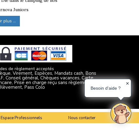
à Die dans le camping de nos
rnova Juniors
 plus ...
des de règlement acceptés
èque, Virement, Espèces, Mandats cash, Bons
F, Conseil général, Chèques vacances, Carte
ncaire, Prise en charge reçu sans règlement,
✕
élèvement, Pass Colo
Besoin d'aide ?
Espace Professionnels
Nous contacter