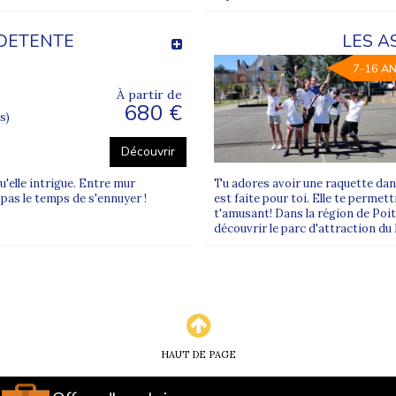
es colonies de vacances ado ?
 DETENTE
LES A
ômés, avec un ratio adapté pour garantir sécurité et accompagnem
7-16 A
scrire un adolescent ?
À partir de
n certificat médical sont généralement demandés pour valider l’insc
680 €
s)
 les centres d’intérêt de l’adolescent ?
Découvrir
et proposent des activités variées pour correspondre aux envies et
u'elle intrigue. Entre mur
Tu adores avoir une raquette dan
t pas le temps de s'ennuyer !
est faite pour toi. Elle te permet
t'amusant! Dans la région de Poiti
découvrir le parc d'attraction d
HAUT DE PAGE