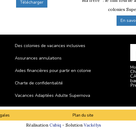
“Ma frère” : le film tourné 
Télécharger
colonies Supe
En savoir
Des colonies de vacances inclusives
Assurances annulations
Mo
Aides financières pour partir en colonie
Ch
CA
ba
Charte de confidentialité
Pr
Vacances Adaptées Adulte Supernova
gales
Plan du site
Réalisation
Cubiq
- Solution
Vackélys