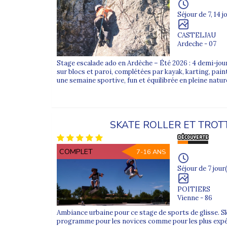
Des séjours toute l’année
Séjour de 7, 14 j
Les colonies de vacances ados sont proposées à cha
CASTELJAU
Été : sports outdoor, mer et sensations fortes
Ardeche - 07
Hiver : sports de glisse et séjours montagne
Stage escalade ado en Ardèche – Été 2026 : 4 demi-jo
sur blocs et paroi, complétées par kayak, karting, paint
une semaine sportive, fun et équilibrée en pleine natur
Printemps / Toussaint : séjours courts et nouve
Étranger : immersion culturelle et voyages à l’é
Pour un séjour plus économique, consultez notre o
SKATE ROLLER ET TROT
Encadrement et sécurité
Les équipes Supernova Juniors sont composées d’an
COMPLET
7-16 ANS
strict pour assurer sécurité et bien-être.
Séjour de 7 jour(
La vigilance sur les activités à risque, la qualité 
POITIERS
Vienne - 86
Découvrez tous nos
camps et séjours pour ado
Ambiance urbaine pour ce stage de sports de glisse. Sk
programme pour les novices comme pour les plus exp