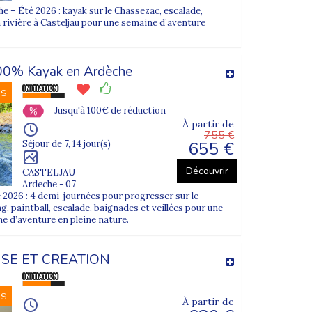
nche d’âge et niveau.
 – Été 2026 : kayak sur le Chassezac, escalade,
n rivière à Casteljau pour une semaine d’aventure
00% Kayak en Ardèche
NS
Jusqu'à 100€ de réduction
À partir de
755 €
655 €
Séjour de 7, 14 jour(s)
Découvrir
CASTELJAU
Ardeche - 07
 2026 : 4 demi-journées pour progresser sur le
, paintball, escalade, baignades et veillées pour une
ne d’aventure en pleine nature.
oupe et activités adaptées :
SE ET CREATION
NS
À partir de