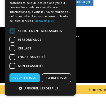
Télécharger
partenaires de publicité et d'analyse qui
peuvent les combiner avec d'autres
informations que vous leur avez fournies ou
qu'ils ont collectées lors de votre utilisation
de leurs services.
En savoir plus
STRICTEMENT NÉCESSAIRES
Calendrier des vacances scolaires
PERFORMANCE
Notre histoire
CIBLAGE
Notre engagement
FONCTIONNALITÉ
Charte qualité
NON CLASSIFIÉS
Projet éducatif
ACCEPTER TOUT
REFUSER TOUT
AFFICHER LES DÉTAILS
C.G.V
Mentions Lé