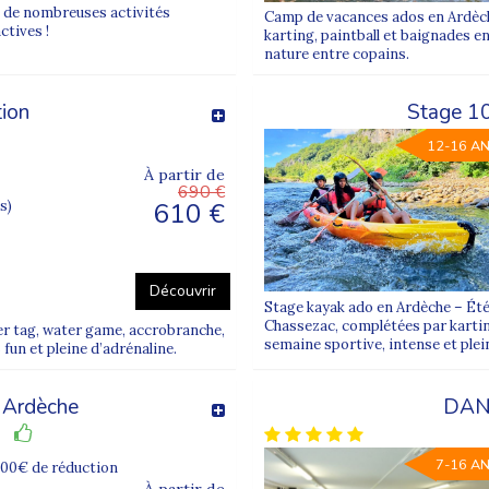
 libres et vie de groupe, avec des programmes adaptés à chaque tra
ra de nombreuses activités
Camp de vacances ados en Ardèche
ctives !
karting, paintball et baignades e
nature entre copains.
tion
Stage 1
12-16 A
es locales
À partir de
690 €
610 €
s)
feu
grimpe l’après-midi, puis raconter ses exploits lors d’une veillée.
Découvrir
Stage kayak ado en Ardèche – Été
Chassezac, complétées par karting
er tag, water game, accrobranche,
semaine sportive, intense et plei
fun et pleine d’adrénaline.
urs sont organisés par tranches d’âge pour garantir cohésion de gr
 Ardèche
DAN
7-16 A
100€ de réduction