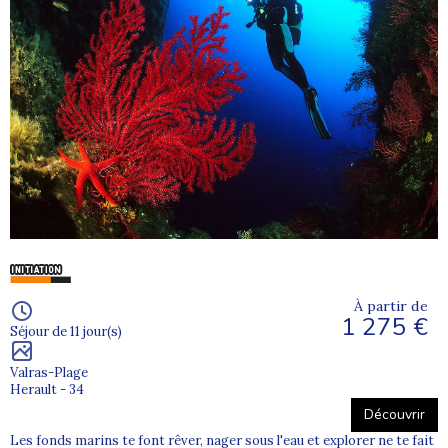
À partir de
1 275 €
Séjour de 11 jour(s)
Valras-Plage
Herault - 34
Découvrir
Les fonds marins te font rêver, nager sous l'eau et explorer ne te fait