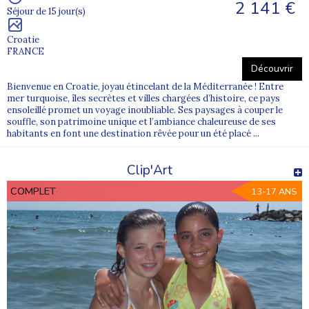
2. Quels documents sont nécessaires pour inscrire un
2 141 €
Séjour de 15 jour(s)
adolescent ?
Une fiche sanitaire, une autorisation parentale et un certificat
Croatie
médical sont généralement demandés pour valider l’inscription.
FRANCE
Découvrir
3. Peut-on choisir une colonie selon l’âge et les centres
Bienvenue en Croatie, joyau étincelant de la Méditerranée ! Entre
d’intérêt de l’adolescent ?
mer turquoise, îles secrètes et villes chargées d’histoire, ce pays
Oui, nos séjours sont organisés par tranche d’âge et proposent
ensoleillé promet un voyage inoubliable. Ses paysages à couper le
souffle, son patrimoine unique et l’ambiance chaleureuse de ses
des activités variées pour correspondre aux envies et besoins de
habitants en font une destination rêvée pour un été placé ...
chaque jeune.
Clip'Art
COMPLET
13-17 ANS