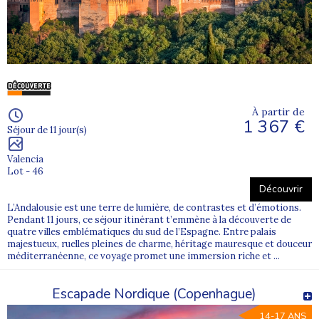
Notre sélection de colonies de vacances pour ados
Chez Supernova Juniors, chaque séjour est conçu pour répondre
aux attentes des adolescents : bouger, découvrir, partager et
ressentir des émotions fortes.
Nos colonies équilibrent activités encadrées, temps libres et vie de
groupe, avec des programmes adaptés à chaque tranche d’âge et
niveau.
À partir de
1 367 €
Activités proposées dans nos colonies ados
Séjour de 11 jour(s)
Sports nautiques : surf, kayak, paddle
Valencia
Lot - 46
Activités sensations : accrobranche, canyoning
Découvrir
Séjours itinérants avec randonnées et découvertes locales
L’Andalousie est une terre de lumière, de contrastes et d’émotions.
Pendant 11 jours, ce séjour itinérant t’emmène à la découverte de
Activités multi-sports et défis collectifs
quatre villes emblématiques du sud de l’Espagne. Entre palais
majestueux, ruelles pleines de charme, héritage mauresque et douceur
Veillées animées et temps de partage autour du feu
méditerranéenne, ce voyage promet une immersion riche et ...
Un ado peut goûter à la glisse le matin, s’initier à la grimpe l’après-
Escapade Nordique (Copenhague)
midi, puis raconter ses exploits lors d’une veillée.
14-17 ANS
Des colonies adaptées à chaque âge