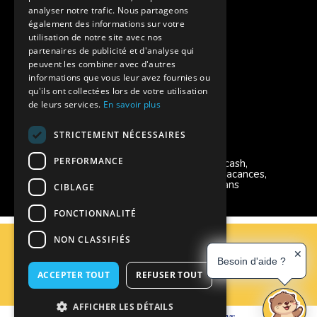
Aides financières pour partir en colonie
analyser notre trafic. Nous partageons
également des informations sur votre
Charte de confidentialité
utilisation de notre site avec nos
partenaires de publicité et d'analyse qui
peuvent les combiner avec d'autres
Vacances Adaptées Adulte Supernova
informations que vous leur avez fournies ou
qu'ils ont collectées lors de votre utilisation
de leurs services.
En savoir plus
STRICTEMENT NÉCESSAIRES
Modes de règlement acceptés
PERFORMANCE
Chèque, Virement, Espèces, Mandats cash,
Bons CAF, Conseil général, Chèques vacances,
Carte bancaire, Prise en charge reçu sans
CIBLAGE
règlement, Prélèvement, Pass Colo
FONCTIONNALITÉ
C.G.V
NON CLASSIFIÉS
Mentions Légales
✕
Besoin d'aide ?
Plan du site
ACCEPTER TOUT
REFUSER TOUT
Espace Professionnels
Nous contacter
AFFICHER LES DÉTAILS
Réalisation
Cubiq
- Solution
Vackélys