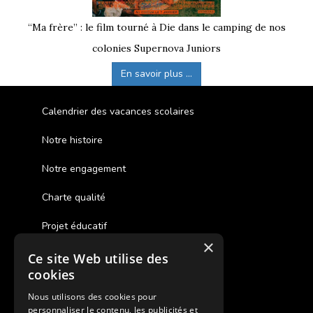
“Ma frère” : le film tourné à Die dans le camping de nos
colonies Supernova Juniors
En savoir plus ...
Calendrier des vacances scolaires
Notre histoire
Notre engagement
Charte qualité
Projet éducatif
×
Ce site Web utilise des
Des colonies de vacances inclusives
cookies
Assurances annulations
Nous utilisons des cookies pour
personnaliser le contenu, les publicités et