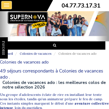
04.77.73.17.31
Toggle
navigation
FAVORIS
Accueil
Colonies de vacances
Colonies de vacances ado
Colonies de vacances ado
49 séjours correspondants à Colonies de vacances
ado .
Colonies de vacances ado : les meilleures colos de
notre sélection 2026
Un groupe d’adolescents éclate de rire en installant leur tente
sous les étoiles, tandis qu’un animateur prépare le feu de camp.
Ces instants simples marquent le début d’une
aventure collective
intense
, loin du quotidien.