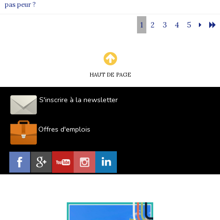
pas peur ?
1
2
3
4
5
HAUT DE PAGE
S'inscrire à la newsletter
Offres d'emplois