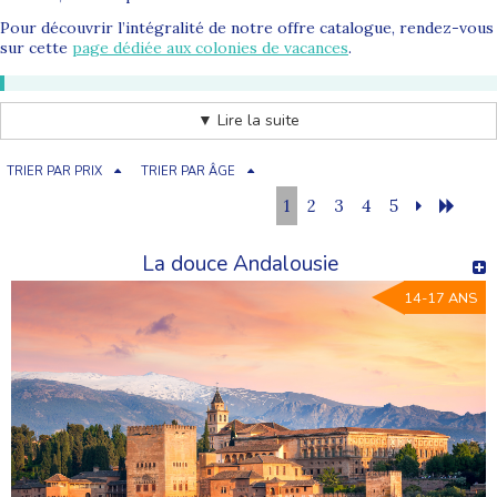
Pour découvrir l’intégralité de notre offre catalogue, rendez-vous
sur cette
page dédiée aux colonies de vacances
.
Notre sélection des meilleures
colonies de vacances ado
▼ Lire la suite
propose des séjours pour gagner en autonomie, vivre des
aventures concrètes et créer des souvenirs durables.
TRIER PAR PRIX
TRIER PAR ÂGE
Pourquoi partir en colonie de vacances ado ?
1
2
3
4
5
La
colonie de vacances ado
est un moment clé dans la vie d’un
adolescent. Elle permet de renforcer la confiance en soi,
La douce Andalousie
d’apprendre à gérer des situations nouvelles et de s’intégrer dans
un groupe avec des règles claires, loin du cadre familial habituel.
14-17 ANS
La confiance en soi à travers des défis adaptés
L’autonomie et la prise d’initiative au quotidien
Les rencontres avec des jeunes du même âge
Le dépassement de soi lors d’activités sportives et collectives