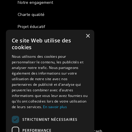
Notre engagement
Charte qualité
Projet éducatif
×
Ce site Web utilise des
Des colonies de vacances inclusives
cookies
Assurances annulations
Nous utilisons des cookies pour
personnaliser le contenu, les publicités et
Aides financières pour partir en colonie
analyser notre trafic. Nous partageons
également des informations sur votre
Charte de confidentialité
utilisation de notre site avec nos
partenaires de publicité et d'analyse qui
peuvent les combiner avec d'autres
Vacances Adaptées Adulte Supernova
informations que vous leur avez fournies ou
qu'ils ont collectées lors de votre utilisation
de leurs services.
En savoir plus
STRICTEMENT NÉCESSAIRES
Modes de règlement acceptés
PERFORMANCE
Chèque, Virement, Espèces, Mandats cash,