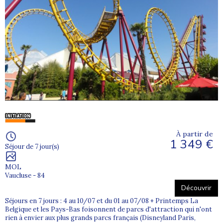
À partir de
1 349 €
Séjour de 7 jour(s)
MOL
Vaucluse - 84
Découvrir
Séjours en 7 jours : 4 au 10/07 et du 01 au 07/08 + Printemps La
Belgique et les Pays-Bas foisonnent de parcs d'attraction qui n'ont
rien à envier aux plus grands parcs français (Disneyland Paris,