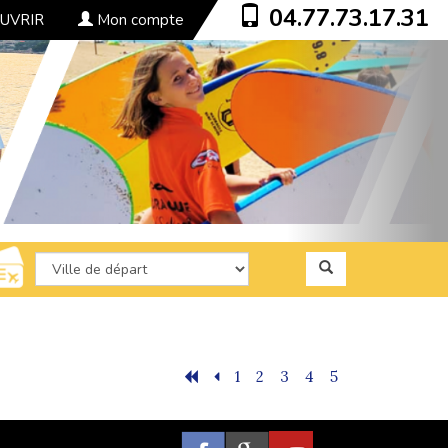
04.77.73.17.31
UVRIR
Mon compte
1
2
3
4
5