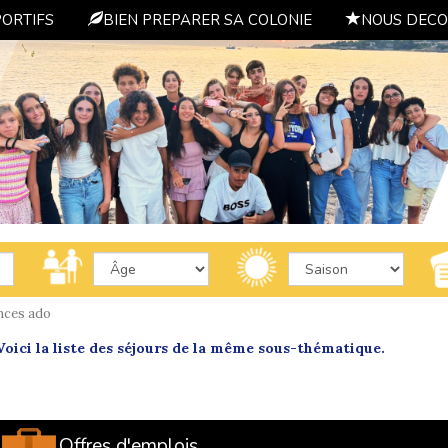
PORTIFS
BIEN PREPARER SA COLONIE
NOUS DECO
nces ado
oici la liste des séjours de la même sous-thématique.
Offres d'emplois