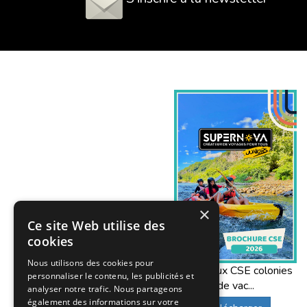
×
Ce site Web utilise des
cookies
Nous utilisons des cookies pour
Offres aux CSE colonies
personnaliser le contenu, les publicités et
de vac...
analyser notre trafic. Nous partageons
également des informations sur votre