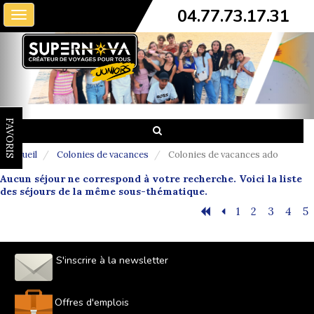
04.77.73.17.31
Toggle
navigation
FAVORIS
Accueil
Colonies de vacances
Colonies de vacances ado
Aucun séjour ne correspond à votre recherche. Voici la liste
des séjours de la même sous-thématique.
1
2
3
4
5
S'inscrire à la newsletter
Offres d'emplois