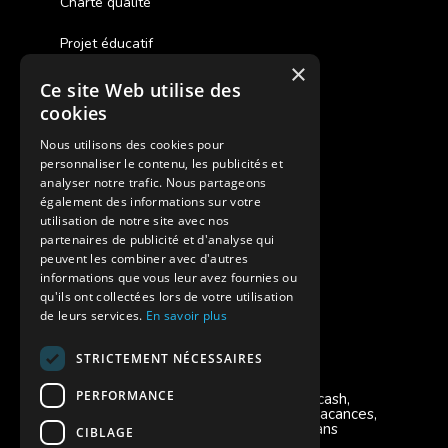
Charte qualité
Projet éducatif
×
Ce site Web utilise des
Des colonies de vacances inclusives
cookies
Assurances annulations
Nous utilisons des cookies pour
personnaliser le contenu, les publicités et
Aides financières pour partir en colonie
analyser notre trafic. Nous partageons
également des informations sur votre
Charte de confidentialité
utilisation de notre site avec nos
partenaires de publicité et d'analyse qui
peuvent les combiner avec d'autres
Vacances Adaptées Adulte Supernova
informations que vous leur avez fournies ou
qu'ils ont collectées lors de votre utilisation
de leurs services.
En savoir plus
STRICTEMENT NÉCESSAIRES
Modes de règlement acceptés
PERFORMANCE
Chèque, Virement, Espèces, Mandats cash,
Bons CAF, Conseil général, Chèques vacances,
Carte bancaire, Prise en charge reçu sans
CIBLAGE
règlement, Prélèvement, Pass Colo