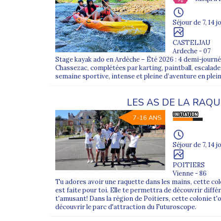
Des séjours toute l’année
Séjour de 7, 14 j
Les colonies de vacances ados sont proposées à cha
Été : sports outdoor, mer et sensations fortes
CASTELJAU
Ardeche - 07
Stage kayak ado en Ardèche – Été 2026 : 4 demi-journé
Hiver : sports de glisse et séjours montagne
Chassezac, complétées par karting, paintball, escalade
semaine sportive, intense et pleine d’aventure en plei
Printemps / Toussaint : séjours courts et nouve
Étranger : immersion culturelle et voyages à l’é
LES AS DE LA RAQ
Pour un séjour plus économique, consultez notre o
7-16 ANS
Encadrement et sécurité
Séjour de 7, 14 j
Les équipes Supernova Juniors sont composées d’an
strict pour assurer sécurité et bien-être.
POITIERS
La vigilance sur les activités à risque, la qualité 
Vienne - 86
Tu adores avoir une raquette dans les mains, cette co
est faite pour toi. Elle te permettra de découvrir diff
Découvrez tous nos
camps et séjours pour ado
t'amusant! Dans la région de Poitiers, cette colonie t'o
découvrir le parc d'attraction du Futuroscope.