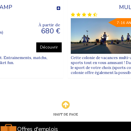
CAMP
MUL
es colonies de vacances ado ?
ômés, avec un ratio adapté pour garantir sécurité et accompagnem
7-16 A
À partir de
scrire un adolescent ?
680 €
s)
n certificat médical sont généralement demandés pour valider l’insc
 les centres d’intérêt de l’adolescent ?
Découvrir
et proposent des activités variées pour correspondre aux envies et
et. Entrainements, matchs,
Cette colonie de vacances multi-
ket fun.
sports tout en vous amusant ! Dan
le sport de votre choix (sports col
colonie offre également la possibil
HAUT DE PAGE
Offres d'emplois