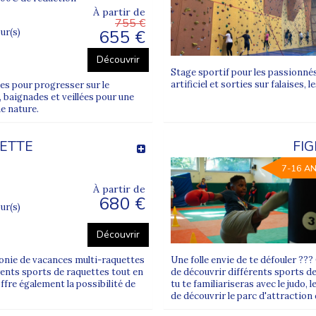
À partir de
755 €
655 €
our(s)
que période de vacances scolaires :
Découvrir
Stage sportif pour les passionnés
artificiel et sorties sur falaises,
es pour progresser sur le
, baignades et veillées pour une
ne nature.
aux horizons
tranger
UETTE
FI
ffre de
colonies de vacances ado pas cher
.
7-16 A
À partir de
680 €
our(s)
imateurs diplômés et expérimentés, formés à la gestion de groupe
Découvrir
des hébergements et la gestion des temps libres sont au cœur de notr
lonie de vacances multi-raquettes
Une folle envie de te défouler ?
érents sports de raquettes tout en
de découvrir différents sports de
s
disponibles juste en dessous sur cette page.
ffre également la possibilité de
tu te familiariseras avec le judo, 
de découvrir le parc d'attraction