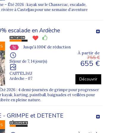
nche d’âge et niveau.
 – Été 2026 : kayak sur le Chassezac, escalade,
n rivière à Casteljau pour une semaine d’aventure
% escalade en Ardèche
NS
Jusqu'à 100€ de réduction
À partir de
755 €
655 €
Séjour de 7, 14 jour(s)
CASTELJAU
Ardeche - 07
Découvrir
Été 2026 : 4 demi-journées de grimpe pour progresser
 kayak, karting, paintball, baignades et veillées pour
oupe et activités adaptées :
ibrée en pleine nature.
 - GRIMPE et DETENTE
NS