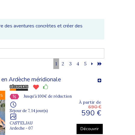
e des aventures concrètes et créer des
i, d’apprendre à gérer des situations nouvelles et
1
2
3
4
5
 en Ardèche méridionale
NS
Jusqu'à 100€ de réduction
À partir de
690 €
590 €
Séjour de 7, 14 jour(s)
CASTELJAU
tager et ressentir des émotions fortes.
Ardeche - 07
Découvrir