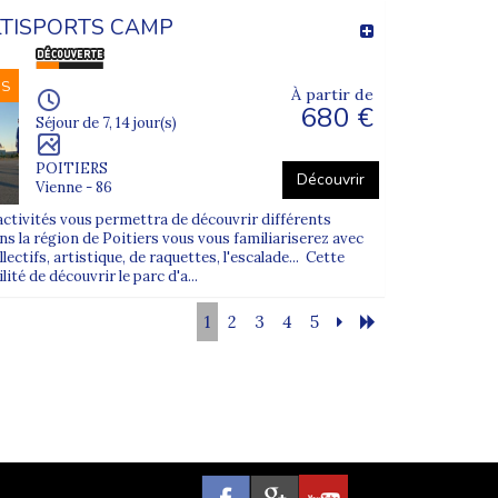
TISPORTS CAMP
ent personnalisé.
NS
À partir de
680 €
Séjour de 7, 14 jour(s)
ription.
POITIERS
Découvrir
Vienne - 86
 besoins de chaque jeune.
activités vous permettra de découvrir différents
s la région de Poitiers vous vous familiariserez avec
lectifs, artistique, de raquettes, l'escalade... Cette
ité de découvrir le parc d'a...
1
2
3
4
5