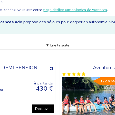
en.
ue, rendez-vous sur cette
page dédiée aux colonies de vacances
.
acances ado
propose des séjours pour gagner en autonomie, vivr
▼ Lire la suite
 la vie d’un adolescent. Elle permet de renforcer la confiance en so
 loin du cadre familial habituel.
- DEMI PENSION
Aventures
12-16 A
À partir de
430 €
s)
et collectives
s
ur répondre aux attentes des adolescents : bouger, découvrir, par
Découvrir