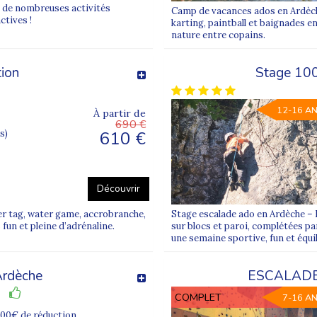
 libres et vie de groupe, avec des programmes adaptés à chaque tra
ra de nombreuses activités
Camp de vacances ados en Ardèche
ctives !
karting, paintball et baignades e
nature entre copains.
tion
Stage 100
es locales
12-16 A
À partir de
690 €
610 €
s)
feu
grimpe l’après-midi, puis raconter ses exploits lors d’une veillée.
Découvrir
er tag, water game, accrobranche,
Stage escalade ado en Ardèche – 
fun et pleine d’adrénaline.
sur blocs et paroi, complétées par
urs sont organisés par tranches d’âge pour garantir cohésion de gr
une semaine sportive, fun et équil
Ardèche
ESCALADE
COMPLET
7-16 A
100€ de réduction