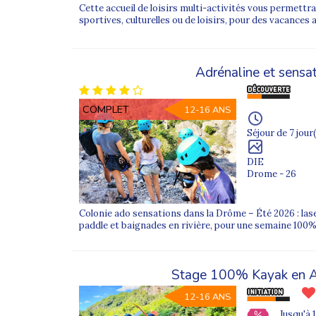
Nos colonies équilibrent activités encadrées, temps
Cette accueil de loisirs multi-activités vous permett
sportives, culturelles ou de loisirs, pour des vacances a
Activités proposées dans nos colonies ados
Sports nautiques : surf, kayak, paddle
Adrénaline et sensa
Activités sensations : accrobranche, canyoning
Séjours itinérants avec randonnées et découvert
COMPLET
12-16 ANS
Activités multi-sports et défis collectifs
Séjour de 7 jour(
Veillées animées et temps de partage autour du 
DIE
Drome - 26
Un ado peut goûter à la glisse le matin, s’initier à la 
Des colonies adaptées à chaque âge
Colonie ado sensations dans la Drôme – Été 2026 : las
paddle et baignades en rivière, pour une semaine 100% 
Les besoins d’un adolescent évoluent vite. Nos séjo
Colonie 15 ans
Stage 100% Kayak en 
Colonie 16 ans
12-16 ANS
Colonie 17 ans
Jusqu'à 