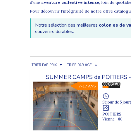
d’une
aventure collective intense
, loin du quotidi
Pour découvrir l’intégralité de notre offre catalog
Notre sélection des meilleures
colonies de v
souvenirs durables.
Pourquoi partir en colonie de vacances ado ?
La
colonie de vacances ado
est un moment clé dans
de s’intégrer dans un groupe avec des règles claires,
TRIER PAR PRIX
TRIER PAR ÂGE
La confiance en soi à travers des défis adaptés
SUMMER CAMPS de POITIERS 
L’autonomie et la prise d’initiative au quotidien
7-17 ANS
Les rencontres avec des jeunes du même âge
Séjour de 5 jour(
Le dépassement de soi lors d’activités sportives 
Notre sélection de colonies de vacances pour ado
POITIERS
Vienne - 86
Chez Supernova Juniors, chaque séjour est conçu po