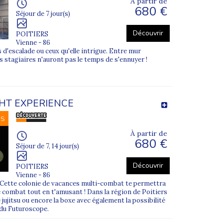
À partir de
680 €
Séjour de 7 jour(s)
Découvrir
POITIERS
Vienne - 86
 d'escalade ou ceux qu'elle intrigue. Entre mur
 les stagiaires n'auront pas le temps de s'ennuyer !
GHT EXPERIENCE
NS
À partir de
680 €
Séjour de 7, 14 jour(s)
s d’adolescents. Chaque séjour suit un protocole
Découvrir
POITIERS
e organisation.
Vienne - 86
?? Cette colonie de vacances multi-combat te permettra
 combat tout en t'amusant ! Dans la région de Poitiers
le jujitsu ou encore la boxe avec également la possibilité
 du Futuroscope.