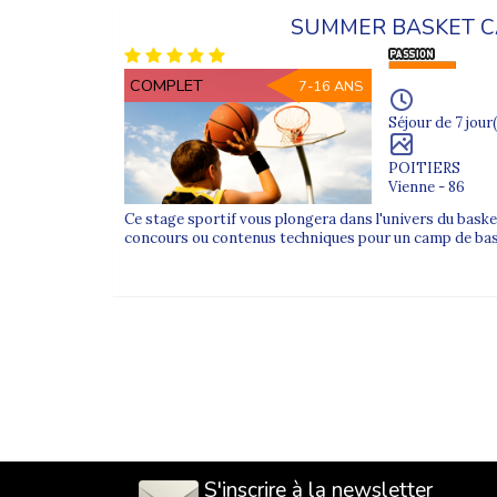
FAQ – Colonies de vacances ado
SUMMER BASKET 
1. Comment se déroule l’encadrement dans l
Chaque groupe est encadré par des animateurs dipl
COMPLET
7-16 ANS
2. Quels documents sont nécessaires pour in
Séjour de 7 jour(
Une fiche sanitaire, une autorisation parentale et u
3. Peut-on choisir une colonie selon l’âge et
POITIERS
Vienne - 86
Oui, nos séjours sont organisés par tranche d’âge 
Ce stage sportif vous plongera dans l'univers du bask
concours ou contenus techniques pour un camp de bas
S'inscrire à la newsletter