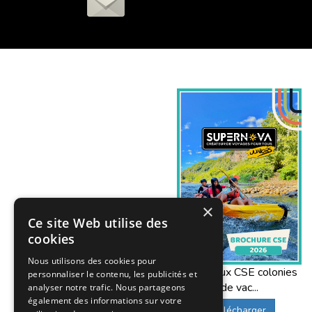
×
Ce site Web utilise des
cookies
Nous utilisons des cookies pour
Offres aux CSE colonies
personnaliser le contenu, les publicités et
de vac...
analyser notre trafic. Nous partageons
également des informations sur votre
Télécharger