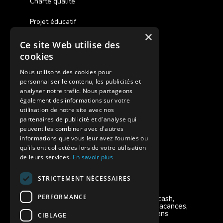
Charte qualité
Projet éducatif
×
Ce site Web utilise des
Des colonies de vacances inclusives
cookies
Assurances annulations
Nous utilisons des cookies pour
personnaliser le contenu, les publicités et
Aides financières pour partir en colonie
analyser notre trafic. Nous partageons
également des informations sur votre
Charte de confidentialité
utilisation de notre site avec nos
partenaires de publicité et d'analyse qui
peuvent les combiner avec d'autres
Vacances Adaptées Adulte Supernova
informations que vous leur avez fournies ou
qu'ils ont collectées lors de votre utilisation
de leurs services.
En savoir plus
STRICTEMENT NÉCESSAIRES
Modes de règlement acceptés
PERFORMANCE
Chèque, Virement, Espèces, Mandats cash,
Bons CAF, Conseil général, Chèques vacances,
Carte bancaire, Prise en charge reçu sans
CIBLAGE
règlement, Prélèvement, Pass Colo