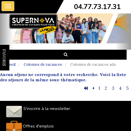
04.77.73.17.31
Toggle
navigation
FAVORIS
Accueil
Colonies de vacances
Colonies de vacances ado
Aucun séjour ne correspond à votre recherche. Voici la liste
des séjours de la même sous-thématique.
1
2
3
4
5
S'inscrire à la newsletter
Offres d'emplois