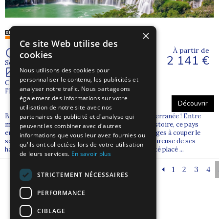
×
Ce site Web utilise des
À partir de
cookies
2 141 €
Séjour de 15 jour(s)
Nous utilisons des cookies pour
personnaliser le contenu, les publicités et
Croatie
analyser notre trafic. Nous partageons
FRANCE
également des informations sur votre
Découvrir
utilisation de notre site avec nos
Bienvenue en Croatie, joyau étincelant de la Méditerranée ! Entre
partenaires de publicité et d'analyse qui
mer turquoise, îles secrètes et villes chargées d’histoire, ce pays
peuvent les combiner avec d'autres
ensoleillé promet un voyage inoubliable. Ses paysages à couper le
informations que vous leur avez fournies ou
souffle, son patrimoine unique et l’ambiance chaleureuse de ses
qu'ils ont collectées lors de votre utilisation
habitants en font une destination rêvée pour un été placé ...
de leurs services.
En savoir plus
1
2
3
4
STRICTEMENT NÉCESSAIRES
PERFORMANCE
CIBLAGE