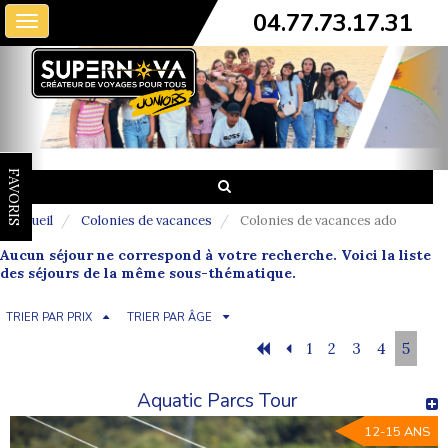
04.77.73.17.31
Toggle
navigation
FAVORIS
Accueil
Colonies de vacances
Colonies de vacances ado
Aucun séjour ne correspond à votre recherche. Voici la liste
des séjours de la même sous-thématique.
TRIER PAR PRIX
TRIER PAR ÂGE
1
2
3
4
5
Aquatic Parcs Tour
12-15 ANS