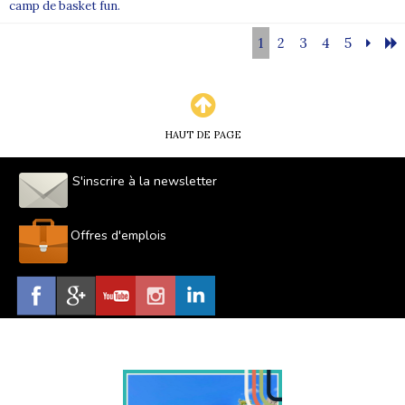
camp de basket fun.
1
2
3
4
5
HAUT DE PAGE
S'inscrire à la newsletter
Offres d'emplois