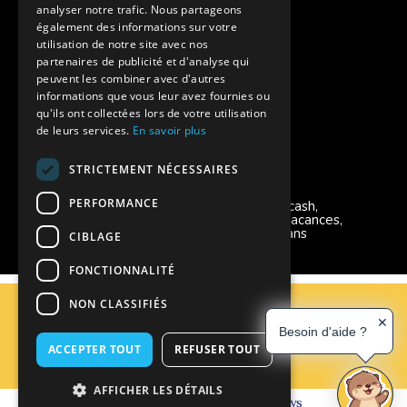
Aides financières pour partir en colonie
analyser notre trafic. Nous partageons
également des informations sur votre
Charte de confidentialité
utilisation de notre site avec nos
partenaires de publicité et d'analyse qui
peuvent les combiner avec d'autres
Vacances Adaptées Adulte Supernova
informations que vous leur avez fournies ou
qu'ils ont collectées lors de votre utilisation
de leurs services.
En savoir plus
STRICTEMENT NÉCESSAIRES
Modes de règlement acceptés
PERFORMANCE
Chèque, Virement, Espèces, Mandats cash,
Bons CAF, Conseil général, Chèques vacances,
Carte bancaire, Prise en charge reçu sans
CIBLAGE
règlement, Prélèvement, Pass Colo
FONCTIONNALITÉ
C.G.V
NON CLASSIFIÉS
Mentions Légales
✕
Besoin d'aide ?
Plan du site
ACCEPTER TOUT
REFUSER TOUT
Espace Professionnels
Nous contacter
AFFICHER LES DÉTAILS
Réalisation
Cubiq
- Solution
Vackélys