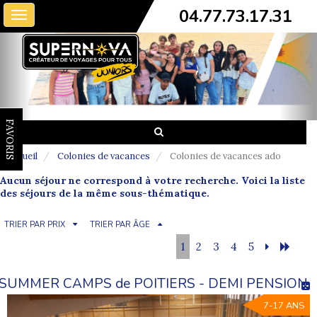
04.77.73.17.31
Toggle
navigation
FAVORIS
Accueil
Colonies de vacances
Colonies de vacances ado
Aucun séjour ne correspond à votre recherche. Voici la liste
des séjours de la même sous-thématique.
TRIER PAR PRIX
TRIER PAR ÂGE
1
2
3
4
5
SUMMER CAMPS de POITIERS - DEMI PENSION
7-17 ANS