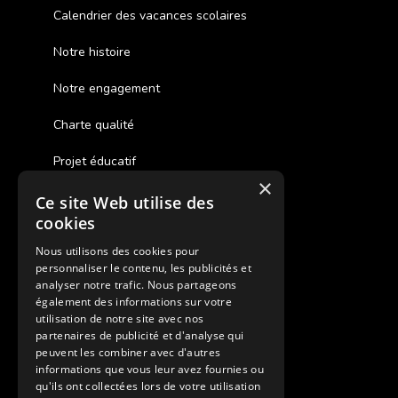
Calendrier des vacances scolaires
Notre histoire
Notre engagement
Charte qualité
Projet éducatif
×
Ce site Web utilise des
Des colonies de vacances inclusives
cookies
Assurances annulations
Nous utilisons des cookies pour
personnaliser le contenu, les publicités et
Aides financières pour partir en colonie
analyser notre trafic. Nous partageons
également des informations sur votre
Charte de confidentialité
utilisation de notre site avec nos
partenaires de publicité et d'analyse qui
peuvent les combiner avec d'autres
Vacances Adaptées Adulte Supernova
informations que vous leur avez fournies ou
qu'ils ont collectées lors de votre utilisation