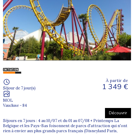
À partir de
1 349 €
Séjour de 7 jour(s)
MOL
Vaucluse - 84
Découvrir
Séjours en 7 jours : 4 au 10/07 et du 01 au 07/08 + Printemps La
Belgique et les Pays-Bas foisonnent de parcs d'attraction qui n'ont
rien à envier aux plus grands parcs français (Disneyland Paris,