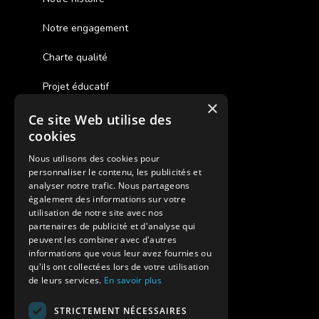
Notre engagement
Charte qualité
Projet éducatif
×
Ce site Web utilise des
Des colonies de vacances inclusives
cookies
Assurances annulations
Nous utilisons des cookies pour
personnaliser le contenu, les publicités et
Aides financières pour partir en colonie
analyser notre trafic. Nous partageons
également des informations sur votre
Charte de confidentialité
utilisation de notre site avec nos
partenaires de publicité et d'analyse qui
peuvent les combiner avec d'autres
Vacances Adaptées Adulte Supernova
informations que vous leur avez fournies ou
qu'ils ont collectées lors de votre utilisation
de leurs services.
En savoir plus
STRICTEMENT NÉCESSAIRES