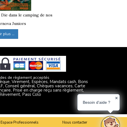
à Die dans le camping de nos
rnova Juniors
 plus ...
des de règlement acceptés
èque, Virement, Espèces, Mandats cash, Bons
F, Conseil général, Chèques vacances, Carte
ncaire, Prise en charge reçu sans règlement,
élèvement, Pass Colo
✕
Besoin d'aide ?
Espace Professionnels
Nous contacter