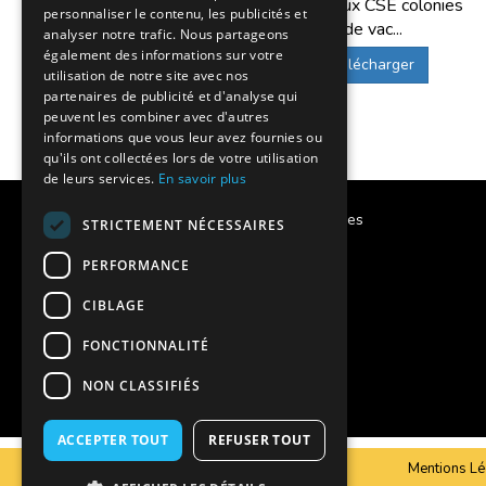
Offres aux CSE colonies
personnaliser le contenu, les publicités et
de vac...
analyser notre trafic. Nous partageons
également des informations sur votre
Télécharger
utilisation de notre site avec nos
partenaires de publicité et d'analyse qui
peuvent les combiner avec d'autres
informations que vous leur avez fournies ou
qu'ils ont collectées lors de votre utilisation
de leurs services.
En savoir plus
Calendrier des vacances scolaires
STRICTEMENT NÉCESSAIRES
Notre histoire
PERFORMANCE
CIBLAGE
Notre engagement
FONCTIONNALITÉ
Charte qualité
NON CLASSIFIÉS
Projet éducatif
ACCEPTER TOUT
REFUSER TOUT
C.G.V
Mentions Lé