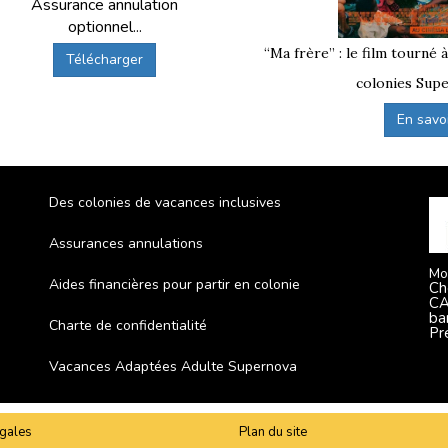
Assurance annulation
optionnel...
“Ma frère” : le film tourné 
Télécharger
colonies Supe
En savoir
Des colonies de vacances inclusives
Assurances annulations
Mo
Aides financières pour partir en colonie
Ch
CA
ba
Charte de confidentialité
Pr
Vacances Adaptées Adulte Supernova
gales
Plan du site