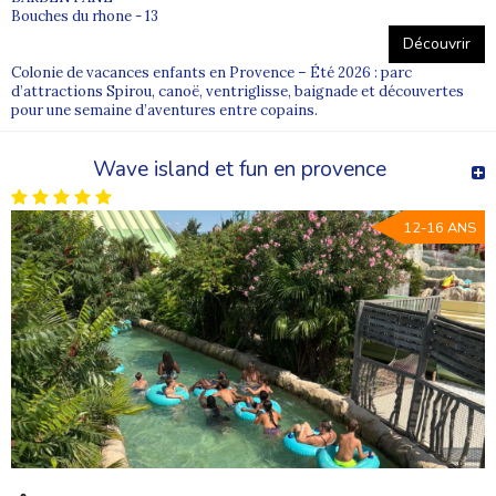
Qui gère les colonies de vacances
?
Bouches du rhone - 13
Comment fonctionne une colonie de vacances
?
Découvrir
Comment trouver une bonne colonie de vacances
?
Colonie de vacances enfants en Provence – Été 2026 : parc
d’attractions Spirou, canoë, ventriglisse, baignade et découvertes
pour une semaine d’aventures entre copains.
Wave island et fun en provence
12-16 ANS