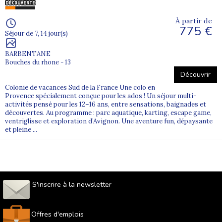
À partir de
775 €
Séjour de 7, 14 jour(s)
BARBENTANE
Bouches du rhone - 13
Découvrir
Colonie de vacances Sud de la France Une colo en
Provence spécialement conçue pour les ados ! Un séjour multi-
activités pensé pour les 12–16 ans, entre sensations, baignades et
découvertes. Au programme : parc aquatique, karting, escape game,
ventriglisse et exploration d’Avignon. Une aventure fun, dépaysante
et pleine ...
S'inscrire à la newsletter
Offres d'emplois