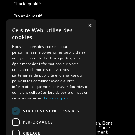
Charte qualité
Projet éducatif
×
Ce site Web utilise des
Des colonies de vacances inclusives
cookies
Assurances annulations
Nous utilisons des cookies pour
personnaliser le contenu, les publicités et
Aides financières pour partir en colonie
analyser notre trafic. Nous partageons
également des informations sur votre
Charte de confidentialité
utilisation de notre site avec nos
partenaires de publicité et d'analyse qui
peuvent les combiner avec d'autres
Vacances Adaptées Adulte Supernova
informations que vous leur avez fournies ou
qu'ils ont collectées lors de votre utilisation
de leurs services.
En savoir plus
STRICTEMENT NÉCESSAIRES
Modes de règlement acceptés
PERFORMANCE
Chèque, Virement, Espèces, Mandats cash, Bons
CAF, Conseil général, Chèques vacances, Carte
bancaire, Prise en charge reçu sans règlement,
CIBLAGE