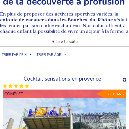
de la découverte à profusion
En plus de proposer des activités sportives variées, la
colonie de vacances dans les Bouches-du-Rhône
séduit
les jeunes par son cadre enchanteur. Nos colos offrent à
chaque enfant la possibilité de vivre un séjour à la ferme, à
cheval ou de tester des sports à sensations. Optez pour
▼ Lire la suite
une
colonie de vacances en France
, c'est offrir une
ouverture sur le monde à vos enfants.
Les Bouches-du-Rhône, une
TRIER PAR PRIX
TRIER PAR ÂGE
destination de colonies de vacances
qui séduit
Choisir d'inscrire votre enfant dans une
colonie de
Cocktail sensations en provence
vacances Provence-Alpes-Côte d'Azur
, c'est vous assurer
de lui en mettre plein la vue. En plus des
diverses
activités et des loisirs à sa portée
COMPLET
lors de ce séjour,
12-16 ANS
votre enfant peut également contempler une nature
diversifiée et étonnante. Des Calanques au parc naturel
de Camargue, les jeunes risquent de revenir ébahis.
Un séjour dans les Bouches-du-Rhône,
un départ en colonie qui enthousiasme